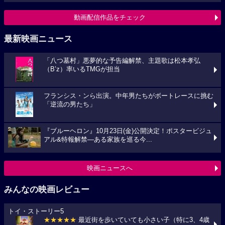
動画配信作品をチェック
最新映画ニュース
「八つ墓村」悪夢的な予告編解禁、主題歌は松本孝弘
（B’z）率いるTMGが担当
フランシス・ンら出演。中年男たちがボートレースに挑む
「逆流の男たち」
『ブルーヘロン』10月23日(金)公開決定！ポスタービジュ
アル&特報解禁―ある家族を巡る今...
映画ニュースへ
みんなの映画レビュー
トイ・ストーリー5
★★★★★
最近街を歩いていても小さい子（特に3、4歳