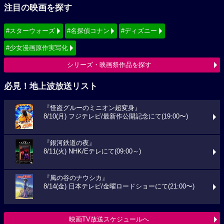
注目の映画を探す
#スターウォーズ
#名探偵コナン
#ディズニー
#少女漫画原作実写化
シリーズ・映画祭作品を探す
必見！地上波放送リスト
『怪盗グルーのミニオン超変身』
8/10(月) フジテレビ/最新作公開記念にて(19:00〜)
『銀河鉄道の夜』
8/11(火) NHK/Eテレにて(09:00～)
『風の谷のナウシカ』
8/14(金) 日本テレビ/金曜ロードショーにて(21:00〜)
映画TV放送スケジュールへ