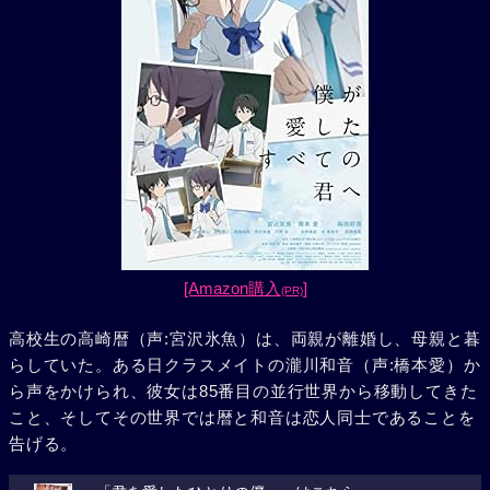
[Amazon購入
]
(PR)
高校生の高崎暦（声:宮沢氷魚）は、両親が離婚し、母親と暮
らしていた。ある日クラスメイトの瀧川和音（声:橋本愛）か
ら声をかけられ、彼女は85番目の並行世界から移動してきた
こと、そしてその世界では暦と和音は恋人同士であることを
告げる。