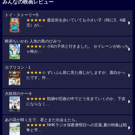
みんなの映画レビュー
トイ・ストーリー5
★★★★★
最近街を歩いていても小さい子（特に3、4歳
児）がi...
映画ちいかわ 人魚の島のひみつ
★★★★
☆ 小6の子供と行きました。 セイレーンがめっち
ゃ怖か...
カプリコン・1
★★★★
☆ ずいぶん前に見た感じがしますが、面白かっ
たです。作...
大統領のケーキ
★★★★★
戦禍や圧政の中でどう生きていくのか、下劣
にならなく...
あの花が咲く丘で、君とまた出会えたら。
★★★★★
NHKラジオ深夜便明日への言葉,夏の特集は戦
争と平...