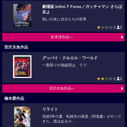
劇場版 Infini-T Force／ガッチャマン さらば
友よ
戦いの末に自分たちの世界...
★☆
☆☆☆
2
松本淳作品へ
宮沢氷魚作品
グッバイ・クルエル・ワールド
一夜限りの強盗団は、ラブ...
★★☆
☆☆
2
宮沢氷魚作品へ
橋本愛作品
リライト
高校3年の夏、転校生の保彦（阿達慶）がやって
きた。彼はある小...