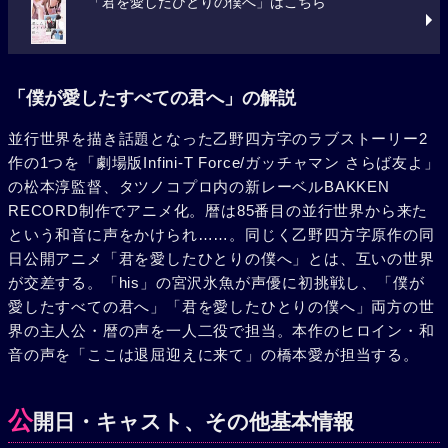
「君を愛したひとりの僕へ」はこちら
「僕が愛したすべての君へ」の解説
並行世界を描き話題となった乙野四方字のラブストーリー2
作の1つを「劇場版Infini-T Force/ガッチャマン さらば友よ」
の松本淳監督、タツノコプロ内の新レーベルBAKKEN
RECORD制作でアニメ化。暦は85番目の並行世界から来た
という和音に声をかけられ……。同じく乙野四方字原作の同
日公開アニメ「君を愛したひとりの僕へ」とは、互いの世界
が交差する。「his」の宮沢氷魚が声優に初挑戦し、「僕が
愛したすべての君へ」「君を愛したひとりの僕へ」両方の世
界の主人公・暦の声を一人二役で担当。本作のヒロイン・和
音の声を「ここは退屈迎えに来て」の橋本愛が担当する。
公
開日・キャスト、その他基本情報