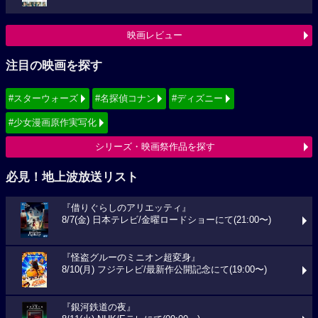
映画レビュー
注目の映画を探す
#スターウォーズ
#名探偵コナン
#ディズニー
#少女漫画原作実写化
シリーズ・映画祭作品を探す
必見！地上波放送リスト
『借りぐらしのアリエッティ』
8/7(金) 日本テレビ/金曜ロードショーにて(21:00〜)
『怪盗グルーのミニオン超変身』
8/10(月) フジテレビ/最新作公開記念にて(19:00〜)
『銀河鉄道の夜』