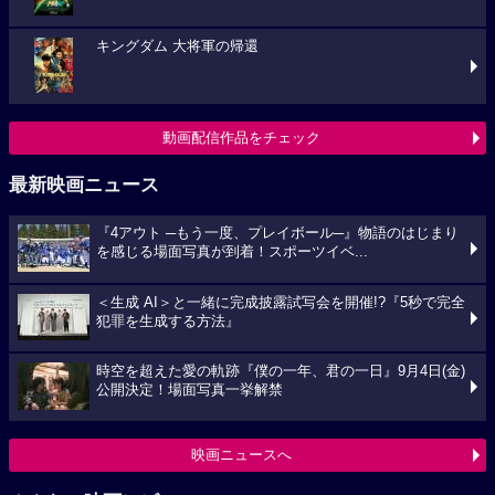
キングダム 大将軍の帰還
動画配信作品をチェック
最新映画ニュース
『4アウト ─もう一度、プレイボール─』物語のはじまり
を感じる場面写真が到着！スポーツイベ...
＜生成 AI＞と一緒に完成披露試写会を開催!?『5秒で完全
犯罪を生成する方法』
時空を超えた愛の軌跡『僕の一年、君の一日』9月4日(金)
公開決定！場面写真一挙解禁
映画ニュースへ