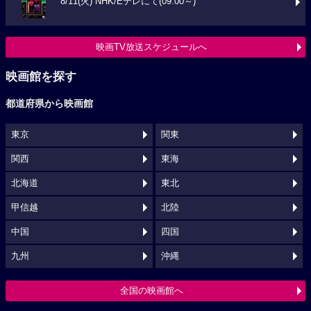
8/11(火) NHK/Eテレにて(09:00～)
映画TV放送スケジュールへ
映画館を探す
都道府県から映画館
東京
関東
関西
東海
北海道
東北
甲信越
北陸
中国
四国
九州
沖縄
全国の映画館へ