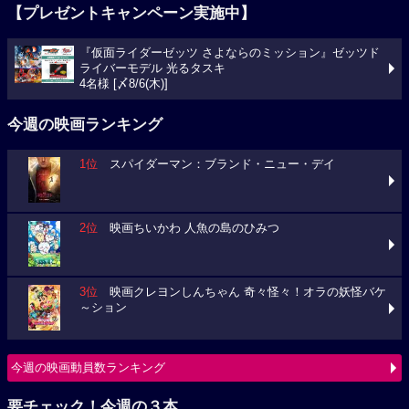
【プレゼントキャンペーン実施中】
『仮面ライダーゼッツ さよならのミッション』ゼッツド
ライバーモデル 光るタスキ
4名様 [〆8/6(木)]
今週の映画ランキング
1位
スパイダーマン：ブランド・ニュー・デイ
2位
映画ちいかわ 人魚の島のひみつ
3位
映画クレヨンしんちゃん 奇々怪々！オラの妖怪バケ
～ション
今週の映画動員数ランキング
要チェック！今週の３本