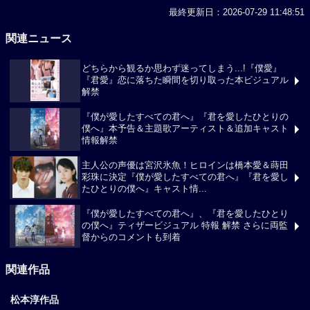
最終更新日：2026-07-29 11:48:51
関連ニュース
どちらから観るか思わず迷ってしまう...!『僕愛』
『君愛』恋に落ちた瞬間を切り取った本ビジュアル
解禁
『僕が愛したすべての君へ』『君を愛したひとりの
僕へ』本予告＆主題歌アーティスト＆追加キャスト
情報解禁
主人公の声優は宮沢氷魚！ヒロインは橋本愛＆蒔田
彩珠に決定『僕が愛したすべての君へ』『君を愛し
たひとりの僕へ』キャスト情...
『僕が愛したすべての君へ』、『君を愛したひとり
の僕へ』ティザービジュアル 特報 解禁 さらに両監
督からのコメントも到着
関連作品
松本淳作品