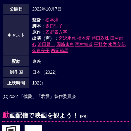
公開日
2022年10月7日
監督
：
松本淳
脚本
：
坂口理子
原作
：
乙野四方字
キャスト
出演（声）
：
宮沢氷魚
橋本愛
蒔田彩珠
田村睦
心
浜田賢二
園崎未恵
西村知道
平野文
水野美紀
余貴美子
西岡徳馬
配給
東映
制作国
日本（2022）
上映時間
102分
(C)2022 「僕愛」「君愛」製作委員会
動
画配信で映画を観よう！
[PR]