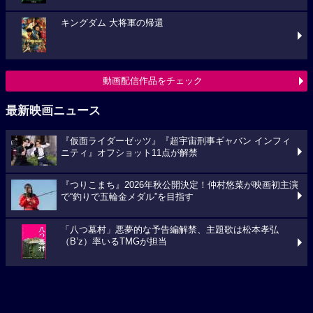
キングダム 大将軍の帰還
動画配信作品をチェック
最新映画ニュース
『仮面ライダーゼッツ』『超宇宙刑事ギャバン インフィ
ニティ』オフショット11点が解禁
『つりこまち』2026年秋公開決定！仲村悠菜が映画初主演
で“釣りで五輪金メダル”を目指す
「八つ墓村」悪夢的な予告編解禁、主題歌は松本孝弘
（B’z）率いるTMGが担当
映画ニュースへ