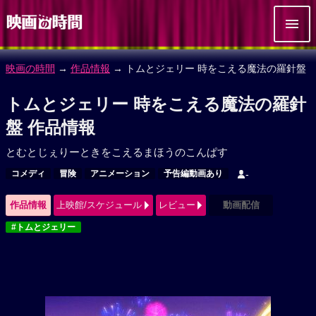
映画の時間
→
作品情報
→ トムとジェリー 時をこえる魔法の羅針盤
トムとジェリー 時をこえる魔法の羅針
盤 作品情報
とむとじぇりーときをこえるまほうのこんぱす
コメディ
冒険
アニメーション
予告編動画あり
-
作品情報
上映館/スケジュール
レビュー
動画配信
#トムとジェリー