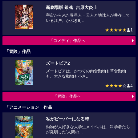
新劇場版 銀魂 -吉原大炎上-
宇宙から来た異星人・天人と地球人が共存して
いる江戸。かぶき町...
★★★★★
1
「コメディ」作品へ
「冒険」作品
ズートピア2
ズートピアは、かつての肉食動物も草食動物
も、大きな動物も小さ...
★★★★
☆
4
「冒険」作品へ
「アニメーション」作品
私がビーバーになる時
動物が大好きな大学生メイベルは、科学者たち
が発明した“人間の...