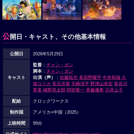
公
開日・キャスト、その他基本情報
公開日
2026年5月29日
監督
：
チャン・ガン
脚本
：
チャン・ガン
キャスト
出演（声）
：
佐藤拓也
多田野曜平
中井和哉
久
保ユリカ
安元洋貴
天崎滉平
野津山幸宏
長谷川
育美
槇野晃太郎
阿部竜一
斉藤優希
川岸上子
配給
クロックワークス
制作国
アメリカ=中国（2025）
上映時間
99分