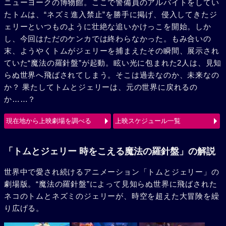
ニューヨークの博物館。ここで警備員のアルバイトをしてい
たトムは、“ネズミ進入禁止”を勝手に掲げ、侵入してきたジ
ェリーといつものように壮絶な追いかけっこを開始。しか
し、今回はただのケンカでは終わらなかった。もみ合いの
末、ようやくトムがジェリーを捕まえたその瞬間、展示され
ていた“魔法の羅針盤”が起動。眩い光に包まれた2人は、見知
らぬ世界へ飛ばされてしまう。そこは過去なのか、未来なの
か？ 果たしてトムとジェリーは、元の世界に戻れるの
か……？
現在地から上映劇場を調べる
上映スケジュール一覧
「トムとジェリー 時をこえる魔法の羅針盤」の解説
世界中で愛され続けるアニメーション「トムとジェリー」の
劇場版。“魔法の羅針盤”によって見知らぬ世界に飛ばされた
ネコのトムとネズミのジェリーが、時空を超えた大冒険を繰
り広げる。