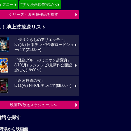
ィズニー
#少女漫画原作実写化
シリーズ・映画祭作品を探す
見！地上波放送リスト
『借りぐらしのアリエッティ』
8/7(金) 日本テレビ/金曜ロードショ
ーにて(21:00〜)
『怪盗グルーのミニオン超変身』
8/10(月) フジテレビ/最新作公開記
念にて(19:00〜)
『銀河鉄道の夜』
8/11(火) NHK/Eテレにて(09:00～)
映画TV放送スケジュールへ
画館を探す
府県から映画館