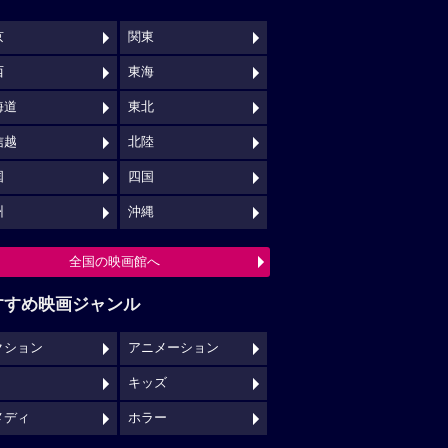
京
関東
西
東海
海道
東北
信越
北陸
国
四国
州
沖縄
全国の映画館へ
すすめ映画ジャンル
クション
アニメーション
キッズ
メディ
ホラー