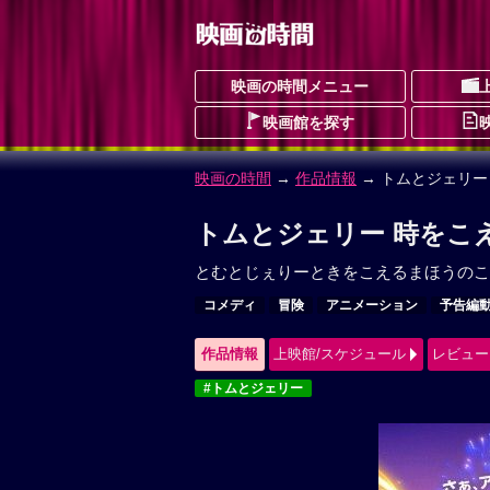
映画の時間メニュー
映画館を探す
映画の時間
→
作品情報
→ トムとジェリー
トムとジェリー 時をこ
とむとじぇりーときをこえるまほうのこ
コメディ
冒険
アニメーション
予告編
作品情報
上映館/スケジュール
レビュー
#トムとジェリー