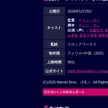
公開日
2026年5月29日
監督
：
チャン・ガン
脚本
：
チャン・ガン
キャスト
出演（声）
：
佐藤拓也
山幸宏
長谷川育美
槇野
配給
クロックワークス
制作国
アメリカ=中国（2025）
上映時間
99分
公式サイト
https://tomandjerry-com
(C)2025 Warner Bros. （F.E.）. All Right
現在地から上映劇場を調べる