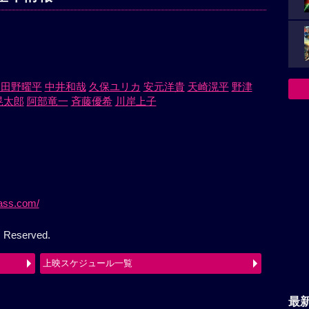
多田野曜平
中井和哉
久保ユリカ
安元洋貴
天崎滉平
野津
晃太郎
阿部竜一
斉藤優希
川岸上子
pass.com/
s Reserved.
上映スケジュール一覧
最