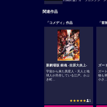
の羅針盤』オープニングシーン
関連作品
「コメディ」作品
「冒
新劇場版 銀魂 -吉原大炎上-
ズー
宇宙から来た異星人・天人と地
ズー
球人が共存している江戸。かぶ
物も
き町...
小さ..
★★★★★
1