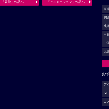
「冒険」作品へ
「アニメーション」作品へ
東
関
北
甲
中
九
お
ア
SF
コ
（
広告を非表示にするには
）