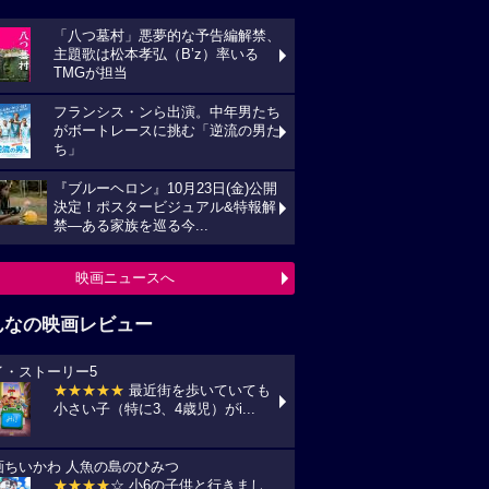
「八つ墓村」悪夢的な予告編解禁、
主題歌は松本孝弘（B’z）率いる
TMGが担当
フランシス・ンら出演。中年男たち
がボートレースに挑む「逆流の男た
ち」
『ブルーヘロン』10月23日(金)公開
決定！ポスタービジュアル&特報解
禁―ある家族を巡る今...
映画ニュースへ
んなの映画レビュー
イ・ストーリー5
★★★★★
最近街を歩いていても
小さい子（特に3、4歳児）がi...
画ちいかわ 人魚の島のひみつ
★★★★
☆ 小6の子供と行きまし