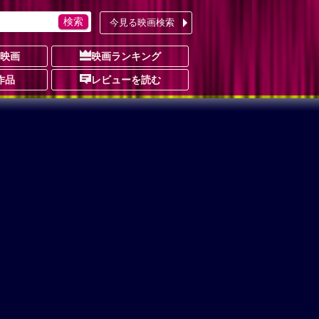
今見る映画検索
の映画
映画ランキング
作品
レビューを読む