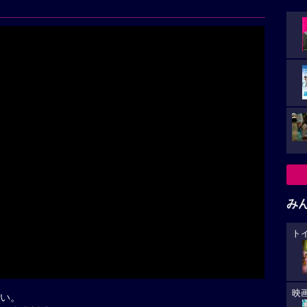
Play
み
ト
映
い。