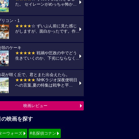
た。 セイレーンがめっちゃ怖か...
プリコン・1
★★★★
☆ ずいぶん前に見た感じ
がしますが、面白かったです。作...
統領のケーキ
★★★★★
戦禍や圧政の中でどう
生きていくのか、下劣にならなく...
の花が咲く丘で、君とまた出会えたら。
★★★★★
NHKラジオ深夜便明日
への言葉,夏の特集は戦争と平...
映画レビュー
目の映画を探す
ターウォーズ
#名探偵コナン