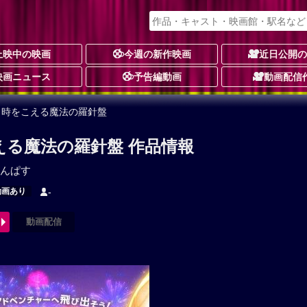
上映中の映画
今週の新作映画
近日公開
映画ニュース
予告編動画
動画配信
 時をこえる魔法の羅針盤
える魔法の羅針盤 作品情報
んぱす
動画あり
-
動画配信