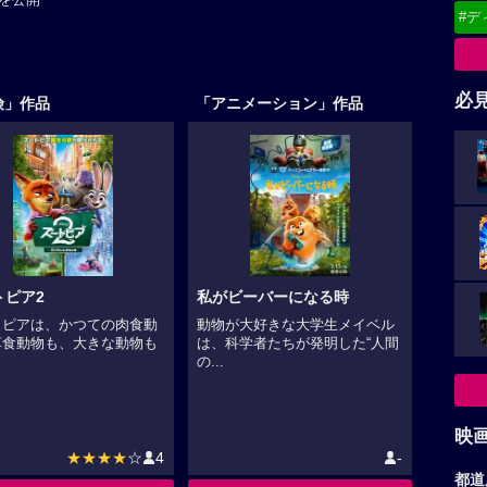
を公開
#デ
必
険」作品
「アニメーション」作品
トピア2
私がビーバーになる時
トピアは、かつての肉食動
動物が大好きな大学生メイベル
草食動物も、大きな動物も
は、科学者たちが発明した“人間
.
の...
映
★★★★
☆
4
-
都道