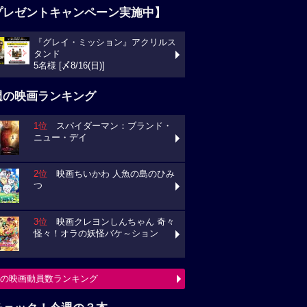
プレゼントキャンペーン実施中】
『グレイ・ミッション』アクリルス
タンド
5名様 [〆8/16(日)]
週の映画ランキング
1位
スパイダーマン：ブランド・
ニュー・デイ
2位
映画ちいかわ 人魚の島のひみ
つ
3位
映画クレヨンしんちゃん 奇々
怪々！オラの妖怪バケ～ション
の映画動員数ランキング