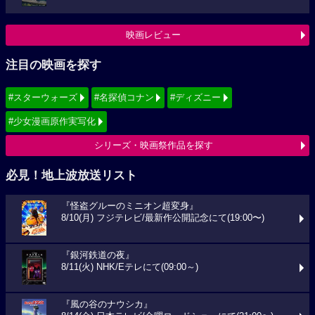
映画レビュー
注目の映画を探す
#スターウォーズ
#名探偵コナン
#ディズニー
#少女漫画原作実写化
シリーズ・映画祭作品を探す
必見！地上波放送リスト
『怪盗グルーのミニオン超変身』
8/10(月) フジテレビ/最新作公開記念にて(19:00〜)
『銀河鉄道の夜』
8/11(火) NHK/Eテレにて(09:00～)
『風の谷のナウシカ』