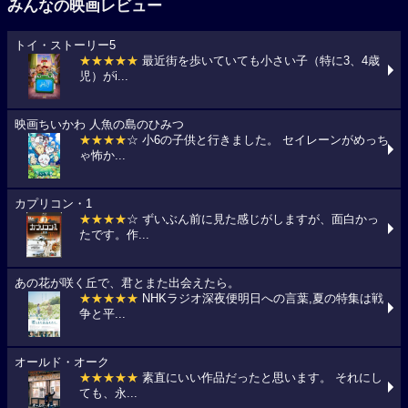
みんなの映画レビュー
トイ・ストーリー5
★★★★★
最近街を歩いていても小さい子（特に3、4歳
児）がi...
映画ちいかわ 人魚の島のひみつ
★★★★
☆ 小6の子供と行きました。 セイレーンがめっち
ゃ怖か...
カプリコン・1
★★★★
☆ ずいぶん前に見た感じがしますが、面白かっ
たです。作...
あの花が咲く丘で、君とまた出会えたら。
★★★★★
NHKラジオ深夜便明日への言葉,夏の特集は戦
争と平...
オールド・オーク
★★★★★
素直にいい作品だったと思います。 それにし
ても、永...