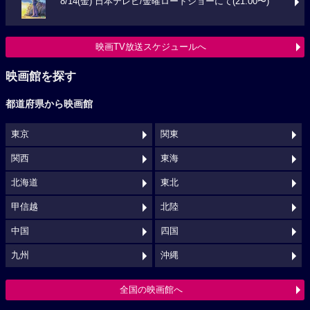
8/14(金) 日本テレビ/金曜ロードショーにて(21:00〜)
映画TV放送スケジュールへ
映画館を探す
都道府県から映画館
東京
関東
関西
東海
北海道
東北
甲信越
北陸
中国
四国
九州
沖縄
全国の映画館へ