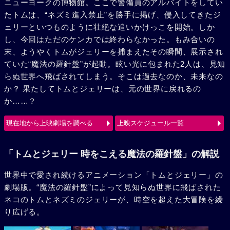
ニューヨークの博物館。ここで警備員のアルバイトをしてい
たトムは、“ネズミ進入禁止”を勝手に掲げ、侵入してきたジ
ェリーといつものように壮絶な追いかけっこを開始。しか
し、今回はただのケンカでは終わらなかった。もみ合いの
末、ようやくトムがジェリーを捕まえたその瞬間、展示され
ていた“魔法の羅針盤”が起動。眩い光に包まれた2人は、見知
らぬ世界へ飛ばされてしまう。そこは過去なのか、未来なの
か？ 果たしてトムとジェリーは、元の世界に戻れるの
か……？
現在地から上映劇場を調べる
上映スケジュール一覧
「トムとジェリー 時をこえる魔法の羅針盤」の解説
世界中で愛され続けるアニメーション「トムとジェリー」の
劇場版。“魔法の羅針盤”によって見知らぬ世界に飛ばされた
ネコのトムとネズミのジェリーが、時空を超えた大冒険を繰
り広げる。