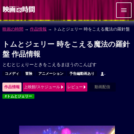
映画の時間
→
作品情報
→ トムとジェリー 時をこえる魔法の羅針盤
トムとジェリー 時をこえる魔法の羅針
盤 作品情報
とむとじぇりーときをこえるまほうのこんぱす
コメディ
冒険
アニメーション
予告編動画あり
-
作品情報
上映館/スケジュール
レビュー
動画配信
#トムとジェリー