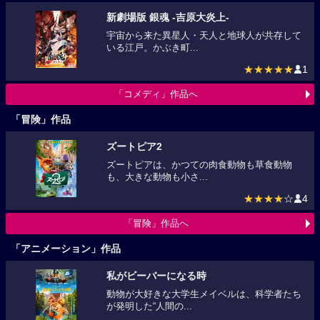
新劇場版 銀魂 -吉原大炎上-
宇宙から来た異星人・天人と地球人が共存して
いる江戸。かぶき町...
★★★★★
1
「コメディ」作品へ
「冒険」作品
ズートピア2
ズートピアは、かつての肉食動物も草食動物
も、大きな動物も小さ...
★★★★
☆
4
「冒険」作品へ
「アニメーション」作品
私がビーバーになる時
動物が大好きな大学生メイベルは、科学者たち
が発明した“人間の...