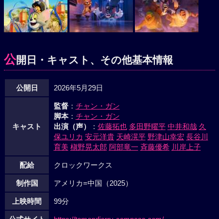
公
開日・キャスト、その他基本情報
公開日
2026年5月29日
監督
：
チャン・ガン
脚本
：
チャン・ガン
キャスト
出演（声）
：
佐藤拓也
多田野曜平
中井和哉
久
保ユリカ
安元洋貴
天崎滉平
野津山幸宏
長谷川
育美
槇野晃太郎
阿部竜一
斉藤優希
川岸上子
配給
クロックワークス
制作国
アメリカ=中国（2025）
上映時間
99分