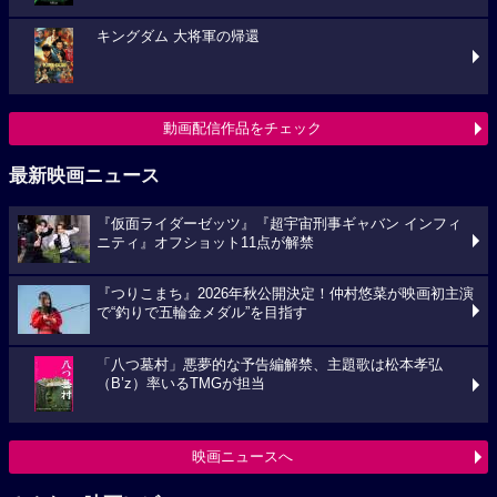
キングダム 大将軍の帰還
動画配信作品をチェック
最新映画ニュース
『仮面ライダーゼッツ』『超宇宙刑事ギャバン インフィ
ニティ』オフショット11点が解禁
『つりこまち』2026年秋公開決定！仲村悠菜が映画初主演
で“釣りで五輪金メダル”を目指す
「八つ墓村」悪夢的な予告編解禁、主題歌は松本孝弘
（B’z）率いるTMGが担当
映画ニュースへ