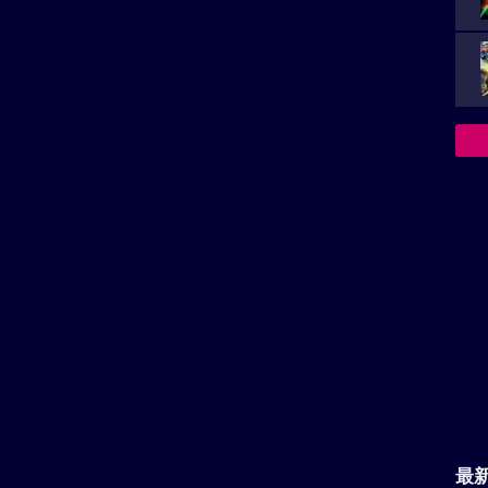
い。
再生非対応がございます。
の投稿はまだありません。
最
針盤」を見た感想など、レビュー投稿を受け付けておりま
おります。
主
レビューを投稿する
が
決
族を
ワクワ