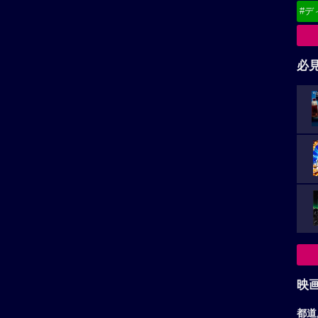
映
（
広告を非表示にするには
）
都道
東
関
北
甲
中
九
お
ア