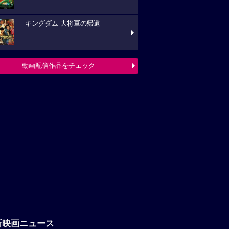
新映画ニュース
「八つ墓村」悪夢的な予告編解禁、
題歌は松本孝弘（B’z）率いるTMGが担当
フランシス・ンら出演。中年男たち
ボートレースに挑む「逆流の男たち」
『ブルーヘロン』10月23日(金)公開
定！ポスタービジュアル&特報解禁―ある家
巡る今...
映画ニュースへ