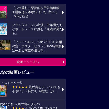
んなの映画レビュー
イ・ストーリー5
★★★★★
最近街を歩いていても
い子（特に3、4歳児）がi...
画ちいかわ 人魚の島のひみつ
★★★★
☆ 小6の子供と行きまし
 セイレーンがめっちゃ怖か...
プリコン・1
★★★★
☆ ずいぶん前に見た感じ
しますが、面白かったです。作...
統領のケーキ
★★★★★
戦禍や圧政の中でどう
きていくのか、下劣にならなく...
の花が咲く丘で、君とまた出会えたら。
★★★★★
NHKラジオ深夜便明日
言葉,夏の特集は戦争と平...
映画レビュー