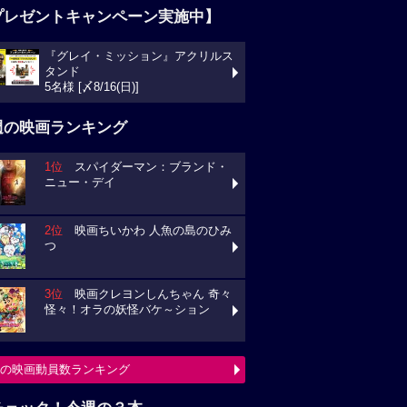
プレゼントキャンペーン実施中】
『グレイ・ミッション』アクリルス
ンド
様 [〆8/16(日)]
週の映画ランキング
1位
スパイダーマン：ブランド・
ュー・デイ
2位
映画ちいかわ 人魚の島のひみ
3位
映画クレヨンしんちゃん 奇々
々！オラの妖怪バケ～ション
の映画動員数ランキング
チェック！今週の３本
ミニオンズ＆モンスターズ