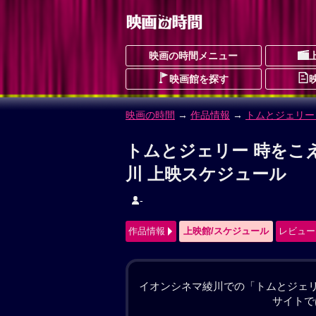
映画の時間メニュー
映画館を探す
映画の時間
→
作品情報
→ トムとジェリー
トムとジェリー 時をこ
とむとじぇりーときをこえるまほうのこ
コメディ
冒険
アニメーション
予告編
作品情報
上映館/スケジュール
レビュー
#トムとジェリー
ニューヨークの博物館。ここで警備員