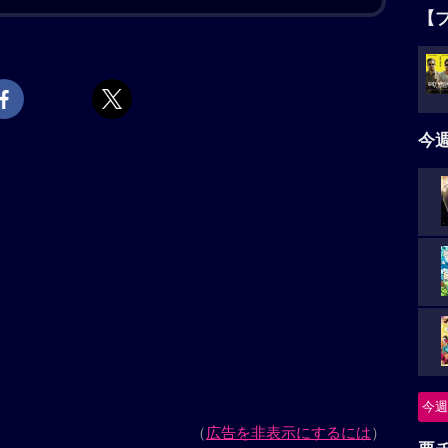
いつものように壮絶な追いかけっこを開始。しかし、
【
た。もみ合いの末、ようやくトムがジェリーを捕まえ
羅針盤”が起動。眩い光に包まれた2人は、見知らぬ世界
タ
か、未来なのか？ 果たしてトムとジェリーは、元の世
5名
今
上映スケジュール一覧
ニ
法の羅針盤」の解説
「トムとジェリー」の劇場版。“魔法の羅針盤”によっ
つ
ムとネズミのジェリーが、時空を超えた大冒険を繰り
怪
今週
要
基本情報