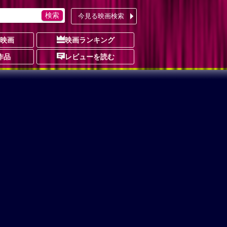
今見る映画検索
の映画
映画ランキング
作品
レビューを読む