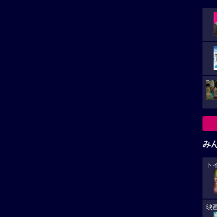
える魔法
を公開
み
ト
小さ
険」作品
「アニメーション」作品
映
た。
トピア2
私がビーバーになる時
トピアは、かつての肉食動
動物が大好きな大学生メイベル
カ
草食動物も、大きな動物も
は、科学者たちが発明した“人間
.
の...
が
大
生
あ
への