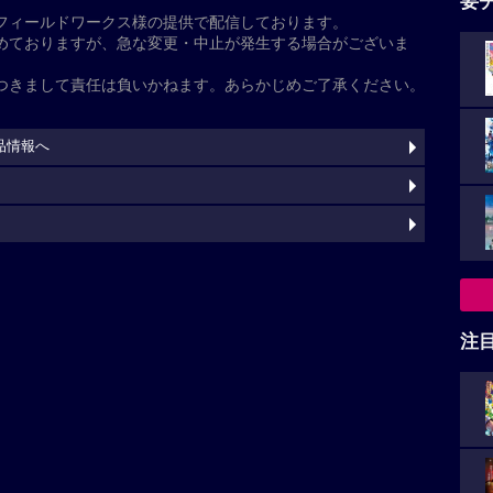
た
多田野曜平
中井和哉
久保ユリカ
安元洋貴
天崎滉平
野津
晃太郎
阿部竜一
斉藤優希
川岸上子
注
灼
pass.com/
s Reserved.
上映スケジュール一覧