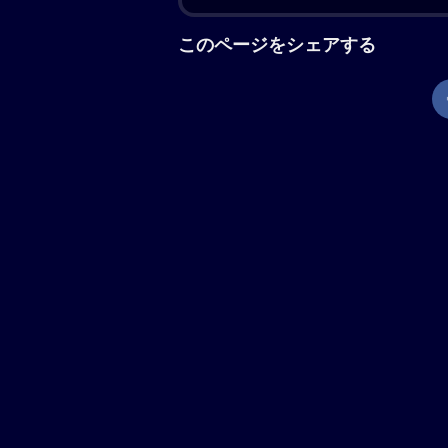
勝手に掲げ、侵入してきたジェリーと
今回はただのケンカでは終わらなかっ
たその瞬間、展示されていた“魔法の
へ飛ばされてしまう。そこは過去なの
界に戻れるのか……？
現在地から上映劇場を調べる
「トムとジェリー 時をこえる魔
世界中で愛され続けるアニメーション
て見知らぬ世界に飛ばされたネコのト
広げる。
公
開日・キャスト、その他