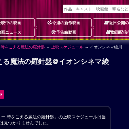
上映中の映画
今週の新作映画
近日公開
映画ニュース
予告編動画
動画配信
 時をこえる魔法の羅針盤
える魔法の羅針盤 作品情報
んぱす
動画あり
-
動画配信
のアルバイトをしていたトムは、“ネズミ進入禁止”を