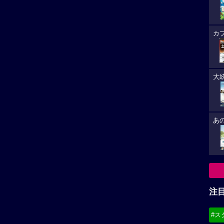
★★★★
☆
4
-
注
「冒険」作品へ
「アニメーション」作品へ
#ス
#デ
必
8/
(21
8/
(19
8/