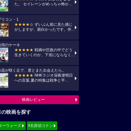
目の映画を探す
ターウォーズ
#名探偵コナン
ィズニー
#少女漫画原作実写化
シリーズ・映画祭作品を探す
見！地上波放送リスト
『借りぐらしのアリエッティ』
7(金) 日本テレビ/金曜ロードショーにて
:00〜)
『怪盗グルーのミニオン超変身』
10(月) フジテレビ/最新作公開記念にて
:00〜)
『銀河鉄道の夜』
11(火) NHK/Eテレにて(09:00～)
映画TV放送スケジュールへ