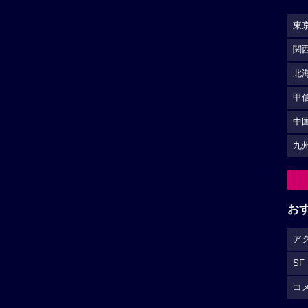
SF
コ
S