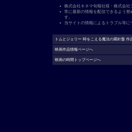
公開日
2026年5月29日
監督
：
チャン・ガン
脚本
：
チャン・ガン
キャスト
出演（声）
：
佐藤拓也
山幸宏
長谷川育美
槇野
配給
クロックワークス
制作国
アメリカ=中国（2025）
上映時間
99分
公式サイト
https://tomandjerry-com
(C)2025 Warner Bros. （F.E.）. All Right
現在地から上映劇場を調べる
予
告編動画