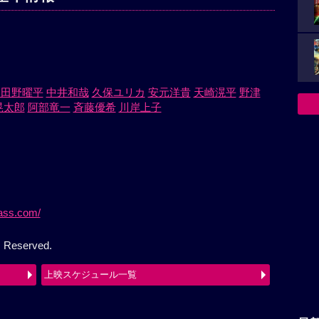
多田野曜平
中井和哉
久保ユリカ
安元洋貴
天崎滉平
野津
晃太郎
阿部竜一
斉藤優希
川岸上子
pass.com/
s Reserved.
上映スケジュール一覧