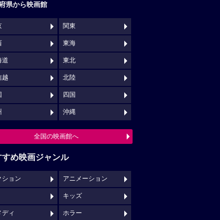
府県から映画館
京
関東
西
東海
海道
東北
信越
北陸
国
四国
州
沖縄
全国の映画館へ
すすめ映画ジャンル
クション
アニメーション
キッズ
メディ
ホラー