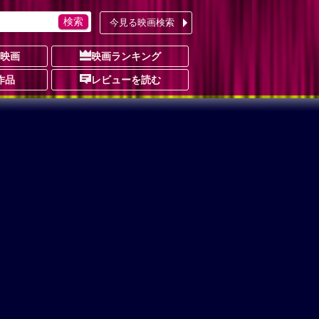
今見る映画検索
の映画
映画ランキング
作品
レビューを読む