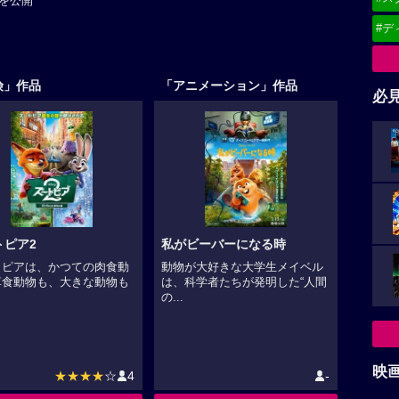
を公開
#デ
険」作品
「アニメーション」作品
必
トピア2
私がビーバーになる時
トピアは、かつての肉食動
動物が大好きな大学生メイベル
草食動物も、大きな動物も
は、科学者たちが発明した“人間
.
の...
映
★★★★
☆
4
-