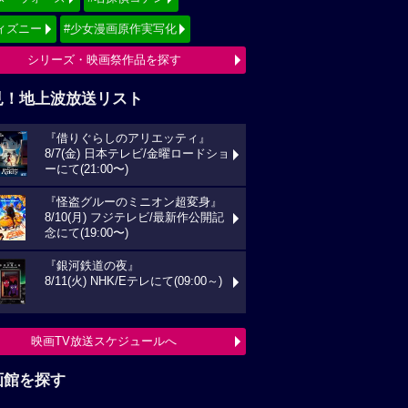
ィズニー
#少女漫画原作実写化
シリーズ・映画祭作品を探す
見！地上波放送リスト
『借りぐらしのアリエッティ』
8/7(金) 日本テレビ/金曜ロードショ
ーにて(21:00〜)
『怪盗グルーのミニオン超変身』
8/10(月) フジテレビ/最新作公開記
念にて(19:00〜)
『銀河鉄道の夜』
8/11(火) NHK/Eテレにて(09:00～)
映画TV放送スケジュールへ
画館を探す