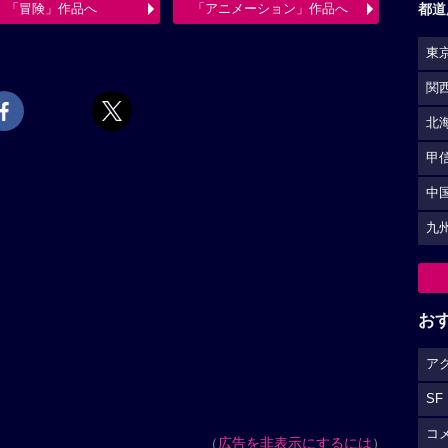
都道
「冒険」作品へ
「アニメーション」作品へ
東
関
北
甲
中
九
お
ア
SF
コ
（
広告を非表示にするには
）