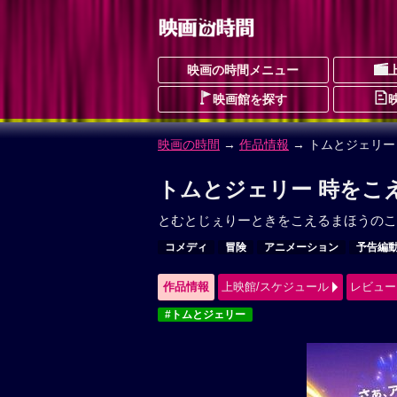
映画の時間メニュー
映画館を探す
映画の時間
→
作品情報
→ トムとジェリー
トムとジェリー 時をこ
とむとじぇりーときをこえるまほうのこ
コメディ
冒険
アニメーション
予告編
作品情報
上映館/スケジュール
レビュー
#トムとジェリー