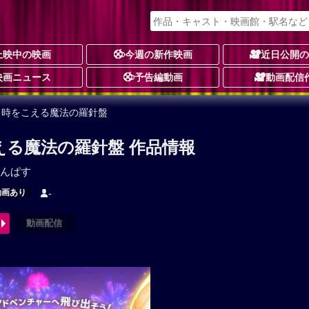
上映中の映画
今週の新作映画
近日公開
映画ニュース
予告編動画
動画配信
 時をこえる魔法の羅針盤
える魔法の羅針盤 作品情報
んぱす
動画あり
-
動画配信