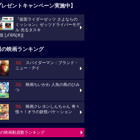
プレゼントキャンペーン実施中】
『仮面ライダーゼッツ さよならの
ミッション』ゼッツドライバーモデ
ル 光るタスキ
様 [〆8/6(木)]
週の映画ランキング
1位
スパイダーマン：ブランド・
ニュー・デイ
2位
映画ちいかわ 人魚の島のひみ
つ
3位
映画クレヨンしんちゃん 奇々
怪々！オラの妖怪バケ～ション
の映画動員数ランキング