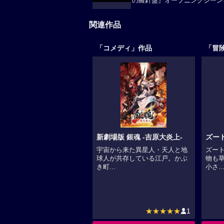
の羅針盤』オープニングシーン
関連作品
「コメディ」作品
「冒
新劇場版 銀魂 -吉原大炎上-
ズー
宇宙から来た異星人・天人と地
ズー
球人が共存している江戸。かぶ
物も
き町...
小さ..
★★★★★
1