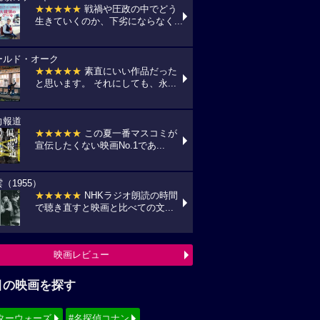
★★★★★
戦禍や圧政の中でどう
生きていくのか、下劣にならなく...
ールド・オーク
★★★★★
素直にいい作品だった
と思います。 それにしても、永...
向報道
★★★★★
この夏一番マスコミが
宣伝したくない映画No.1であ...
（1955）
★★★★★
NHKラジオ朗読の時間
で聴き直すと映画と比べての文...
映画レビュー
目の映画を探す
ターウォーズ
#名探偵コナン