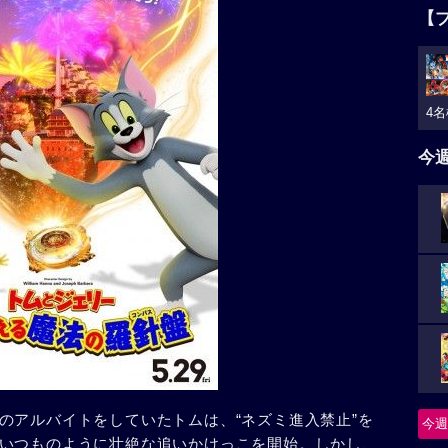
【
4名
今
のアルバイトをしていたトムは、“ネズミ進入禁止”を
今週
いつものように壮絶な追いかけっこを開始。しかし、