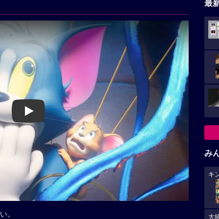
最
Play
み
キ
い。
大