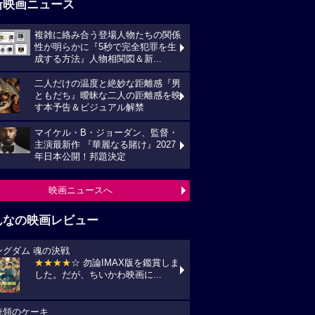
新映画ニュース
複雑に絡み合う登場人物たちの関係
性が明らかに『5秒で完全犯罪を生
成する方法』人物相関図＆新...
二人だけの温度と絶妙な距離感『男
ともだち』曖昧な二人の距離感を映
す本予告＆ビジュアル解禁
マイケル・B・ジョーダン、監督・
主演最新作 『華麗なる賭け』2027
年日本公開！邦題決定
映画ニュースへ
んなの映画レビュー
ングダム 魂の決戦
★★★★
☆ 勿論IMAX版を鑑賞しま
した。だが、ちいかわ映画に...
統領のケーキ