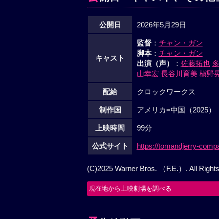
公開日
2026年5月29日
監督
：
チャン・ガン
脚本
：
チャン・ガン
キャスト
出演（声）
：
佐藤拓也
山幸宏
長谷川育美
槇野
配給
クロックワークス
制作国
アメリカ=中国（2025）
上映時間
99分
公式サイト
https://tomandjerry-com
(C)2025 Warner Bros. （F.E.）. All Right
現在地から上映劇場を調べる