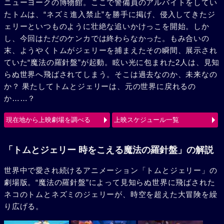
ニューヨークの博物館。ここで警備員のアルバイトをしてい
たトムは、“ネズミ進入禁止”を勝手に掲げ、侵入してきたジ
ェリーといつものように壮絶な追いかけっこを開始。しか
し、今回はただのケンカでは終わらなかった。もみ合いの
末、ようやくトムがジェリーを捕まえたその瞬間、展示され
ていた“魔法の羅針盤”が起動。眩い光に包まれた2人は、見知
らぬ世界へ飛ばされてしまう。そこは過去なのか、未来なの
か？ 果たしてトムとジェリーは、元の世界に戻れるの
か……？
現在地から上映劇場を調べる
上映スケジュール一覧
「トムとジェリー 時をこえる魔法の羅針盤」の解説
世界中で愛され続けるアニメーション「トムとジェリー」の
劇場版。“魔法の羅針盤”によって見知らぬ世界に飛ばされた
ネコのトムとネズミのジェリーが、時空を超えた大冒険を繰
り広げる。