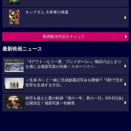
キングダム 大将軍の帰還
動画配信作品をチェック
最新映画ニュース
『4アウト ─もう一度、プレイボール─』物語のはじまり
を感じる場面写真が到着！スポーツイベ...
＜生成 AI＞と一緒に完成披露試写会を開催!?『5秒で完全
犯罪を生成する方法』
時空を超えた愛の軌跡『僕の一年、君の一日』9月4日(金)
公開決定！場面写真一挙解禁
映画ニュースへ