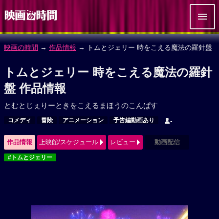
映画の時間
→
作品情報
→ トムとジェリー 時をこえる魔法の羅針盤
トムとジェリー 時をこえる魔法の羅針
盤 作品情報
とむとじぇりーときをこえるまほうのこんぱす
コメディ
冒険
アニメーション
予告編動画あり
-
作品情報
上映館/スケジュール
レビュー
動画配信
#トムとジェリー