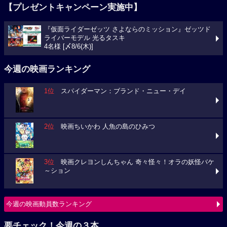
【プレゼントキャンペーン実施中】
『仮面ライダーゼッツ さよならのミッション』ゼッツド
ライバーモデル 光るタスキ
4名様 [〆8/6(木)]
今週の映画ランキング
1位
スパイダーマン：ブランド・ニュー・デイ
2位
映画ちいかわ 人魚の島のひみつ
3位
映画クレヨンしんちゃん 奇々怪々！オラの妖怪バケ
～ション
今週の映画動員数ランキング
要チェック！今週の３本