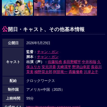
公
開日・キャスト、その他基本情報
公開日
2026年5月29日
監督
：
チャン・ガン
脚本
：
チャン・ガン
キャスト
出演（声）
：
佐藤拓也
多田野曜平
中井和哉
久
保ユリカ
安元洋貴
天崎滉平
野津山幸宏
長谷川
育美
槇野晃太郎
阿部竜一
斉藤優希
川岸上子
配給
クロックワークス
制作国
アメリカ=中国（2025）
上映時間
99分