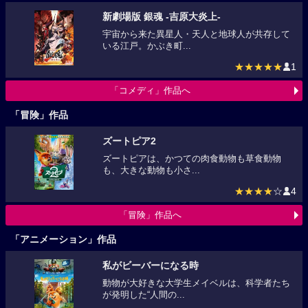
新劇場版 銀魂 -吉原大炎上-
宇宙から来た異星人・天人と地球人が共存して
いる江戸。かぶき町...
★★★★★
1
「コメディ」作品へ
「冒険」作品
ズートピア2
ズートピアは、かつての肉食動物も草食動物
も、大きな動物も小さ...
★★★★
☆
4
「冒険」作品へ
「アニメーション」作品
私がビーバーになる時
動物が大好きな大学生メイベルは、科学者たち
が発明した“人間の...