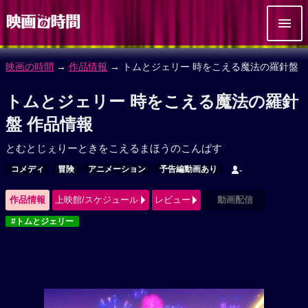
映画の時間
→
作品情報
→ トムとジェリー 時をこえる魔法の羅針盤
トムとジェリー 時をこえる魔法の羅針
盤 作品情報
とむとじぇりーときをこえるまほうのこんぱす
コメディ
冒険
アニメーション
予告編動画あり
-
作品情報
上映館/スケジュール
レビュー
動画配信
#トムとジェリー