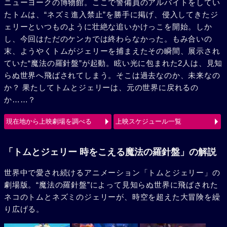
ニューヨークの博物館。ここで警備員のアルバイトをしてい
たトムは、“ネズミ進入禁止”を勝手に掲げ、侵入してきたジ
ェリーといつものように壮絶な追いかけっこを開始。しか
し、今回はただのケンカでは終わらなかった。もみ合いの
末、ようやくトムがジェリーを捕まえたその瞬間、展示され
ていた“魔法の羅針盤”が起動。眩い光に包まれた2人は、見知
らぬ世界へ飛ばされてしまう。そこは過去なのか、未来なの
か？ 果たしてトムとジェリーは、元の世界に戻れるの
か……？
現在地から上映劇場を調べる
上映スケジュール一覧
「トムとジェリー 時をこえる魔法の羅針盤」の解説
世界中で愛され続けるアニメーション「トムとジェリー」の
劇場版。“魔法の羅針盤”によって見知らぬ世界に飛ばされた
ネコのトムとネズミのジェリーが、時空を超えた大冒険を繰
り広げる。