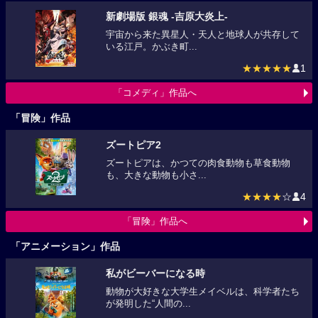
新劇場版 銀魂 -吉原大炎上-
宇宙から来た異星人・天人と地球人が共存して
いる江戸。かぶき町...
★★★★★
1
「コメディ」作品へ
「冒険」作品
ズートピア2
ズートピアは、かつての肉食動物も草食動物
も、大きな動物も小さ...
★★★★
☆
4
「冒険」作品へ
「アニメーション」作品
私がビーバーになる時
動物が大好きな大学生メイベルは、科学者たち
が発明した“人間の...