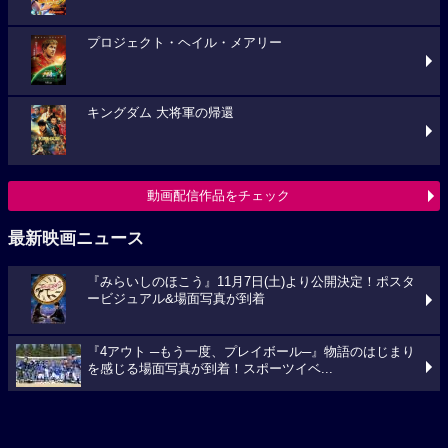
キングダム 大将軍の帰還
動画配信作品をチェック
最新映画ニュース
『みらいしのほこう』11月7日(土)より公開決定！ポスタ
ービジュアル&場面写真が到着
『4アウト ─もう一度、プレイボール─』物語のはじまり
を感じる場面写真が到着！スポーツイベ...
時空を超えた愛の軌跡『僕の一年、君の一日』9月4日(金)
公開決定！場面写真一挙解禁
映画ニュースへ