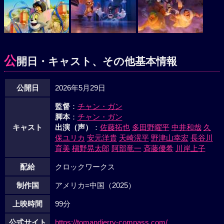
公
開日・キャスト、その他基本情報
公開日
2026年5月29日
監督
：
チャン・ガン
脚本
：
チャン・ガン
キャスト
出演（声）
：
佐藤拓也
多田野曜平
中井和哉
久
保ユリカ
安元洋貴
天崎滉平
野津山幸宏
長谷川
育美
槇野晃太郎
阿部竜一
斉藤優希
川岸上子
配給
クロックワークス
制作国
アメリカ=中国（2025）
上映時間
99分