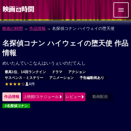
映画の時間
→
作品情報
→ 名探偵コナン ハイウェイの堕天使
名探偵コナン ハイウェイの堕天使 作品
情報
めいたんていこなんはいうぇいのだてんし
最高1位、14回ランクイン
ドラマ
アクション
サスペンス・ミステリー
アニメーション
予告編動画あり
★★★★☆
4件
作品情報
上映館/スケジュール
レビュー
動画配信
#名探偵コナン