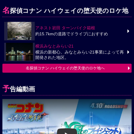
名
探偵コナン ハイウェイの堕天使のロケ地
アネスト岩田 ターンパイク箱根
約15.7kmの道路でドライブにおすすめ
横浜みなとみらい21
横浜の新都心。みなとみらい21事業によって再
開発された地区。
名探偵コナン ハイウェイの堕天使のロケ地へ
予
告編動画