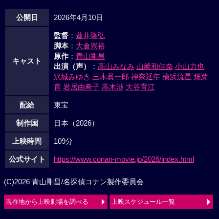
公開日
2026年4月10日
監督
：
蓮井隆弘
脚本
：
大倉崇裕
原作
：
青山剛昌
キャスト
出演（声）
：
高山みなみ
山崎和佳奈
小山力也
沢城みゆき
三木眞一郎
神奈延年
横浜流星
畑芽
育
岩居由希子
高木渉
大谷育江
配給
東宝
制作国
日本（2026）
上映時間
109分
公式サイト
https://www.conan-movie.jp/2026/index.html
(C)2026 青山剛昌/名探偵コナン製作委員会
現在地から上映劇場を調べる
上映スケジュール一覧