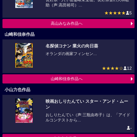
助（声:高田裕司）...
★★★★★
5
高山みなみ作品へ
山崎和佳奈作品
名探偵コナン 業火の向日葵
オランダの画家フィンセン...
★★★★☆
12
山崎和佳奈作品へ
小山力也作品
映画おしりたんてい スター・アンド・ムー
ン
おしりたんてい（声:三瓶由布子）は、「アイド
ルコンテストから...
-