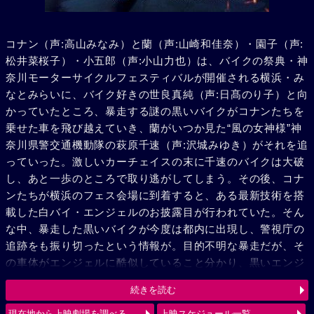
コナン（声:高山みなみ）と蘭（声:山崎和佳奈）・園子（声:
松井菜桜子）・小五郎（声:小山力也）は、バイクの祭典・神
奈川モーターサイクルフェスティバルが開催される横浜・み
なとみらいに、バイク好きの世良真純（声:日髙のり子）と向
かっていたところ、暴走する謎の黒いバイクがコナンたちを
乗せた車を飛び越えていき、蘭がいつか見た“風の女神様”神
奈川県警交通機動隊の萩原千速（声:沢城みゆき）がそれを追
っていった。激しいカーチェイスの末に千速のバイクは大破
し、あと一歩のところで取り逃がしてしまう。その後、コナ
ンたちが横浜のフェス会場に到着すると、ある最新技術を搭
載した白バイ・エンジェルのお披露目が行われていた。そん
な中、暴走した黒いバイクが今度は都内に出現し、警視庁の
追跡をも振り切ったという情報が。目的不明な暴走だが、そ
の車体がエンジェルに酷似していること分かり、黒いエンジ
ェル“ルシファー”と呼び、追跡を続ける。弟の萩原研二（声:
続きを読む
三木眞一郎）とその同期・松田陣平（声:神奈延年）との記憶
が脳裏によぎる千速。風の女神（エンジェル）VS 黒き堕天
現在地から上映劇場を調べる
上映スケジュール一覧