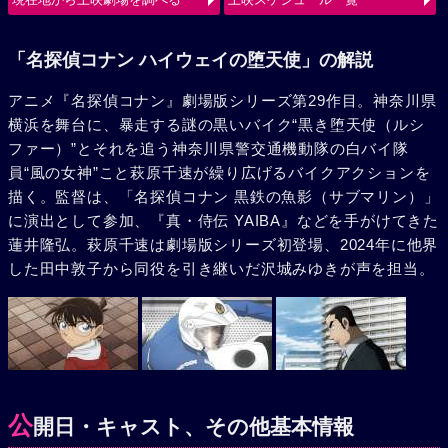
使（ルシファー）の、旋風巻き起こすバトルが始まる。
「名探偵コナン ハイウェイの堕天使」の解説
アニメ『名探偵コナン』劇場版シリーズ第29作目。神奈川県
横浜を舞台に、暴走する謎の黒いバイク“黒き堕天使（ルシ
ファー）”とそれを追う神奈川県警交通機動隊の白バイ隊
員“風の女神”こと萩原千速が繰り広げるバイクアクションを
描く。監督は、「名探偵コナン 黒鉄の魚影（サブマリン）」
に演出として参加、『真・侍伝 YAIBA』などを手がけてきた
蓮井隆弘。萩原千速は劇場版シリーズ初登場、2024年に他界
した田中敦子から同役を引き継いだ沢城みゆきが声を担当。
公
開日・キャスト、その他基本情報