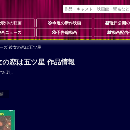
上映中の映画
今週の新作映画
近日公開
映画ニュース
予告編動画
動画配信
ーズ 彼女の恋は五ツ星
女の恋は五ツ星 作品情報
つぼし
信