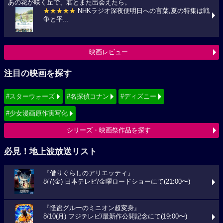
あの花が咲く丘で、君とまた出会えたら。
★★★★★
NHKラジオ深夜便明日への言葉,夏の特集は戦
争と平...
映画レビュー
注目の映画を探す
#スターウォーズ
#名探偵コナン
#ディズニー
#少女漫画原作実写化
シリーズ・映画祭作品を探す
必見！地上波放送リスト
『借りぐらしのアリエッティ』
8/7(金) 日本テレビ/金曜ロードショーにて(21:00〜)
『怪盗グルーのミニオン超変身』
8/10(月) フジテレビ/最新作公開記念にて(19:00〜)