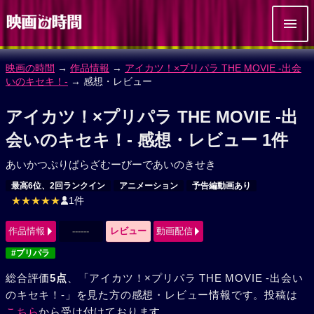
映画の時間
→
作品情報
→
アイカツ！×プリパラ THE MOVIE -出会
いのキセキ！-
→ 感想・レビュー
アイカツ！×プリパラ THE MOVIE -出
会いのキセキ！- 感想・レビュー 1件
あいかつぷりぱらざむーびーであいのきせき
最高6位、2回ランクイン
アニメーション
予告編動画あり
★★★★★
1件
作品情報
------
レビュー
動画配信
#プリパラ
総合評価
5点
、「アイカツ！×プリパラ THE MOVIE -出会い
のキセキ！-」を見た方の感想・レビュー情報です。投稿は
こちら
から受け付けております。