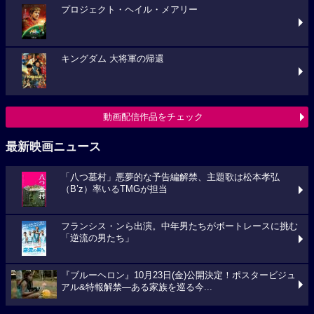
プロジェクト・ヘイル・メアリー
キングダム 大将軍の帰還
動画配信作品をチェック
最新映画ニュース
「八つ墓村」悪夢的な予告編解禁、主題歌は松本孝弘
（B’z）率いるTMGが担当
フランシス・ンら出演。中年男たちがボートレースに挑む
「逆流の男たち」
『ブルーヘロン』10月23日(金)公開決定！ポスタービジュ
アル&特報解禁―ある家族を巡る今...