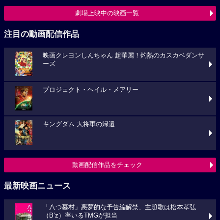
劇場上映中の映画一覧
注目の動画配信作品
映画クレヨンしんちゃん 超華麗！灼熱のカスカベダンサ
ーズ
プロジェクト・ヘイル・メアリー
キングダム 大将軍の帰還
動画配信作品をチェック
最新映画ニュース
「八つ墓村」悪夢的な予告編解禁、主題歌は松本孝弘
（B’z）率いるTMGが担当