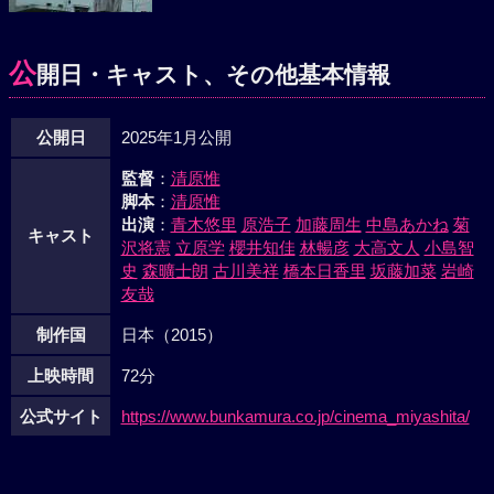
公
開日・キャスト、その他基本情報
公開日
2025年1月公開
監督
：
清原惟
脚本
：
清原惟
出演
：
青木悠里
原浩子
加藤周生
中島あかね
菊
キャスト
沢将憲
立原学
櫻井知佳
林暢彦
大高文人
小島智
史
森曠士朗
古川美祥
橋本日香里
坂藤加菜
岩崎
友哉
制作国
日本（2015）
上映時間
72分
公式サイト
https://www.bunkamura.co.jp/cinema_miyashita/