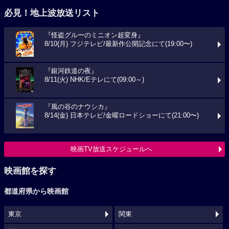
必見！地上波放送リスト
『怪盗グルーのミニオン超変身』
8/10(月) フジテレビ/最新作公開記念にて(19:00〜)
『銀河鉄道の夜』
8/11(火) NHK/Eテレにて(09:00～)
『風の谷のナウシカ』
8/14(金) 日本テレビ/金曜ロードショーにて(21:00〜)
映画TV放送スケジュールへ
映画館を探す
都道府県から映画館
東京
関東