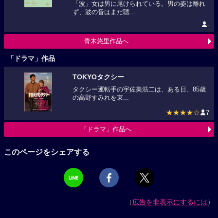
「波」女は男に尾けられている。男の姿は離れ
ず、波の音はまだ聴...
-
青木悠里作品へ
「ドラマ」作品
TOKYOタクシー
タクシー運転手の宇佐美浩二は、ある日、85歳
の高野すみれを東...
★★★★☆
7
「ドラマ」作品へ
このページをシェアする
（
広告を非表示にするには
）