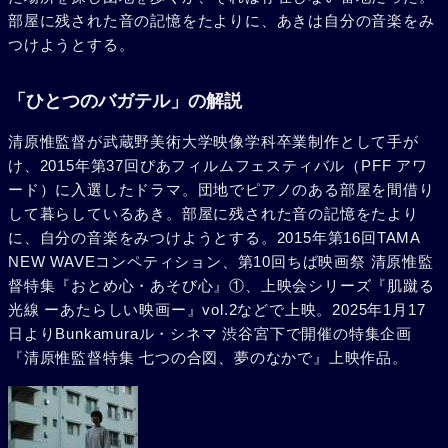
部屋に残された音の記憶をたよりに、あきは自分の音楽をみ
つけようとする。
「ひとつのバガテル」の解説
清原惟監督が武蔵野美術大学映像学科卒業制作として手が
け、2015年第37回ぴあフィルムフェスティバル（PFF アワ
ード）に入選したドラマ。団地でピアノのある部屋を間借り
して暮らしているあき。部屋に残された音の記憶をたより
に、自分の音楽をみつけようとする。2015年第16回TAMA
NEW WAVEコンペティション、第10回ちば映画祭 清原惟監
督特集『おとめ心・あそび心』①、上映会シリーズ『肌蹴る
光線 ーあたらしい映画ー』vol.2などで上映。2025年1月17
日よりBunkamuraル・シネマ 渋谷宮下で開催の特集企画
『清原惟監督特集 七つの合図、夢のなかで』上映作品。