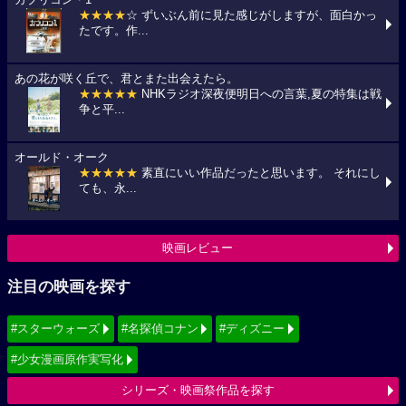
カプリコン・1
★★★★
☆ ずいぶん前に見た感じがしますが、面白かっ
たです。作...
あの花が咲く丘で、君とまた出会えたら。
★★★★★
NHKラジオ深夜便明日への言葉,夏の特集は戦
争と平...
オールド・オーク
★★★★★
素直にいい作品だったと思います。 それにし
ても、永...
映画レビュー
注目の映画を探す
#スターウォーズ
#名探偵コナン
#ディズニー
#少女漫画原作実写化
シリーズ・映画祭作品を探す