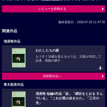
レビューを投稿する
最終更新日：2026-07-29 11:47:55
関連作品
清原惟作品
わたしたちの家
もうすぐ14歳を迎えるセリは、父親が失踪して
以来、母親の桐子...
-
清原惟作品へ
青木悠里作品
清原惟 短編4作品「波」「網目をとおる すん
でいる」「これが星の歩きかた」「三月の
光」