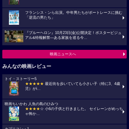
フランシス・ンら出演。中年男たちがボートレースに挑む
「逆流の男たち」
『ブルーヘロン』10月23日(金)公開決定！ポスタービジュ
アル&特報解禁―ある家族を巡る今...
映画ニュースへ
みんなの映画レビュー
トイ・ストーリー5
★★★★★
最近街を歩いていても小さい子（特に3、4歳
児）がi...
映画ちいかわ 人魚の島のひみつ
★★★★
☆ 小6の子供と行きました。 セイレーンがめっち
ゃ怖か...