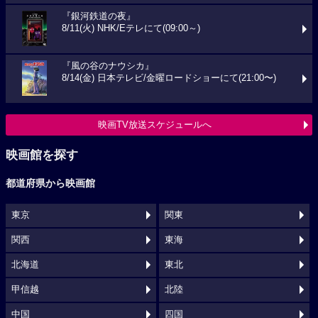
『銀河鉄道の夜』
8/11(火) NHK/Eテレにて(09:00～)
『風の谷のナウシカ』
8/14(金) 日本テレビ/金曜ロードショーにて(21:00〜)
映画TV放送スケジュールへ
映画館を探す
都道府県から映画館
東京
関東
関西
東海
北海道
東北
甲信越
北陸
中国
四国