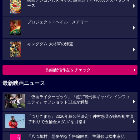
映画クレヨンしんちゃん 超華麗！灼熱のカスカベダンサ
ーズ
プロジェクト・ヘイル・メアリー
キングダム 大将軍の帰還
動画配信作品をチェック
最新映画ニュース
『仮面ライダーゼッツ』『超宇宙刑事ギャバン インフィ
ニティ』オフショット11点が解禁
『つりこまち』2026年秋公開決定！仲村悠菜が映画初主演
で“釣りで五輪金メダル”を目指す
「八つ墓村」悪夢的な予告編解禁、主題歌は松本孝弘