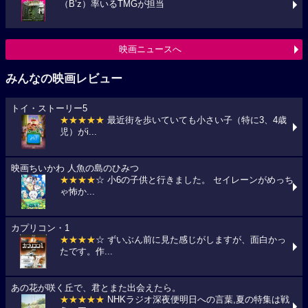
（B’z）率いるTMGが担当
映画ニュースへ
みんなの映画レビュー
トイ・ストーリー5
★★★★★
最近街を歩いていても小さい子（特に3、4歳
児）がi...
映画ちいかわ 人魚の島のひみつ
★★★★
☆ 小6の子供と行きました。 セイレーンがめっち
ゃ怖か...
カプリコン・1
★★★★
☆ ずいぶん前に見た感じがしますが、面白かっ
たです。作...
あの花が咲く丘で、君とまた出会えたら。
★★★★★
NHKラジオ深夜便明日への言葉,夏の特集は戦