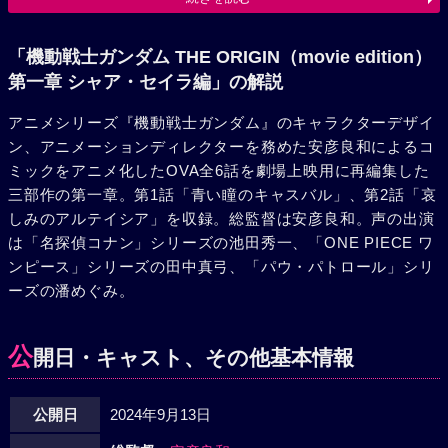
いう名で平穏に暮らしていた。だが彼らを追うザビ家の魔の
手が再び迫りつつあった。その頃、サイド3はジオン自治共
和国と国名を変え、ザビ家が実権を掌握、支配体制を固めつ
「機動戦士ガンダム THE ORIGIN（movie edition）
つある一方、地球連邦軍に対抗するための新兵器、モビルワ
第一章 シャア・セイラ編」の解説
ーカーの開発に着手していた……。
アニメシリーズ『機動戦士ガンダム』のキャラクターデザイ
ン、アニメーションディレクターを務めた安彦良和によるコ
ミックをアニメ化したOVA全6話を劇場上映用に再編集した
三部作の第一章。第1話「青い瞳のキャスバル」、第2話「哀
しみのアルテイシア」を収録。総監督は安彦良和。声の出演
は「名探偵コナン」シリーズの池田秀一、「ONE PIECE ワ
ンピース」シリーズの田中真弓、「パウ・パトロール」シリ
ーズの潘めぐみ。
公
開日・キャスト、その他基本情報
公開日
2024年9月13日