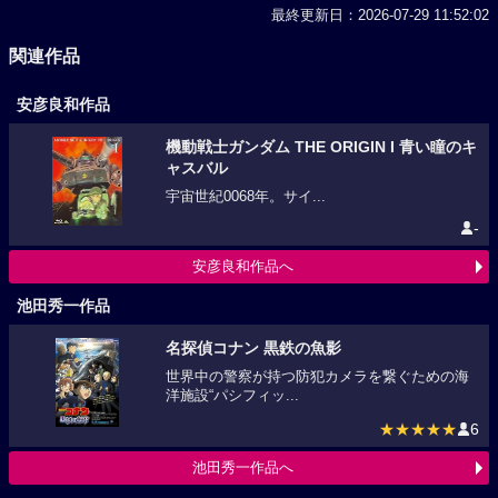
最終更新日：2026-07-29 11:52:02
関連作品
安彦良和作品
機動戦士ガンダム THE ORIGIN I 青い瞳のキ
ャスバル
宇宙世紀0068年。サイ...
-
安彦良和作品へ
池田秀一作品
名探偵コナン 黒鉄の魚影
世界中の警察が持つ防犯カメラを繋ぐための海
洋施設“パシフィッ...
★★★★★
6
池田秀一作品へ