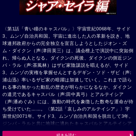
〈第1話「青い瞳のキャスバル」〉宇宙世紀0068年、サイド
3、ムンゾ自治共和国。宇宙に進出した人の革新を説き、地
球連邦政府からの完全独立を宣言しようとしたジオン・ズ
ム・ダイクン（声:津田英三）は、議会檀上で演説中に突如倒
れ、帰らぬ人となる。ダイクンの死後、ダイクンの側近ジン
バ・ラル（声:茶風林）はザビ家陰謀説を唱えるが、サイド
3、ムンゾの実権を掌握せんとするデギン・ソド・ザビ（声:
浦山迅）率いるザビ家の暗躍は加速していく。これまで語ら
れる事の無かった動乱の歴史が明らかになるなか、ダイクン
の遺児であるキャスバル（声:田中真弓）とアルテイシア
（声:潘めぐみ）には、激動の時代を象徴した数奇な運命が待
ち受けていた……。〈第2話「哀しみのアルテイシア」〉宇
宙世紀0071年。サイド3、ムンゾ自治共和国を脱出して3年。
ジンバ・ラルと共に地球に逃れたキャスバルとアルテイシア
の兄妹はテアボロ・マス家に身を寄せ、エドワウとセイラと
続きを読む