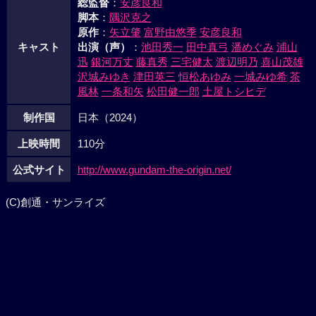
総監督
：
安彦良和
脚本
：
隅沢克之
原作
：
矢立肇
富野由悠季
安彦良和
キャスト
出演（声）
：
池田秀一
田中真弓
潘めぐみ
浦山
迅
銀河万丈
藤真秀
三宅健太
渡辺明乃
喜山茂雄
沢城みゆき
津田英三
恒松あゆみ
一城みゆ希
茶
風林
一条和矢
松田健一郎
土屋トシヒデ
制作国
日本（2024）
上映時間
110分
公式サイト
http://www.gundam-the-origin.net/
(C)創通・サンライズ