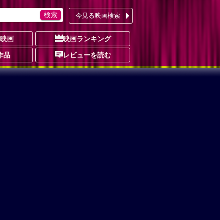
今見る映画検索
の映画
映画ランキング
作品
レビューを読む