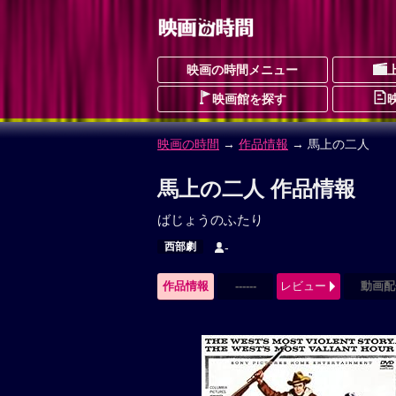
映画の時間メニュー
映画館を探す
映画の時間
→
作品情報
→ 馬上の二人
馬上の二人 作品情報
ばじょうのふたり
西部劇
-
作品情報
------
レビュー
動画配