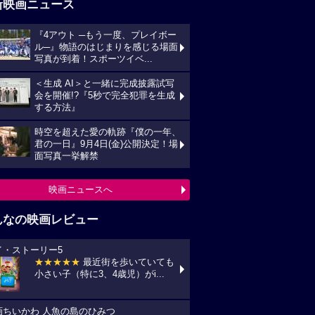
新映画ニュース
『4アウト ─もう一度、プレイボー
ル─』物語のはじまりを感じる場面
写真が到着！スポーツイベ...
＜生成 AI＞と一緒に完成披露試写
会を開催!?『5秒で完全犯罪を生成
する方法』
時空を超えた愛の軌跡『僕の一年、
君の一日』9月4日(金)公開決定！場
面写真一挙解禁
映画ニュースへ
んなの映画レビュー
イ・ストーリー5
★★★★★
最近街を歩いていても
小さい子（特に3、4歳児）がi...
画ちいかわ 人魚の島のひみつ