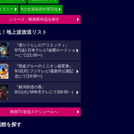
ィズニー
#少女漫画原作実写化
シリーズ・映画祭作品を探す
見！地上波放送リスト
『借りぐらしのアリエッティ』
8/7(金) 日本テレビ/金曜ロードショ
ーにて(21:00〜)
『怪盗グルーのミニオン超変身』
8/10(月) フジテレビ/最新作公開記
念にて(19:00〜)
『銀河鉄道の夜』
8/11(火) NHK/Eテレにて(09:00～)
映画TV放送スケジュールへ
画館を探す