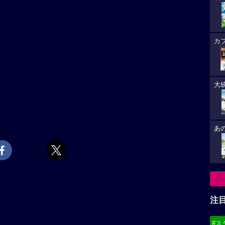
カ
大
あ
注
#ス