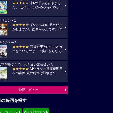
★★★★
☆ 小6の子供と行きまし
た。 セイレーンがめっちゃ怖か...
プリコン・1
★★★★
☆ ずいぶん前に見た感じ
がしますが、面白かったです。作...
統領のケーキ
★★★★★
戦禍や圧政の中でどう
生きていくのか、下劣にならなく...
の花が咲く丘で、君とまた出会えたら。
★★★★★
NHKラジオ深夜便明日
への言葉,夏の特集は戦争と平...
映画レビュー
目の映画を探す
ターウォーズ
#名探偵コナン