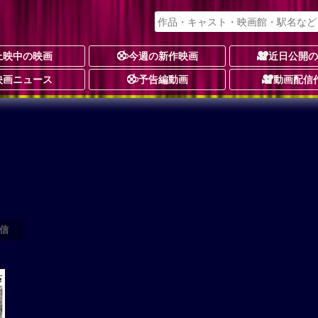
上映中の映画
今週の新作映画
近日公開
映画ニュース
予告編動画
動画配信
信