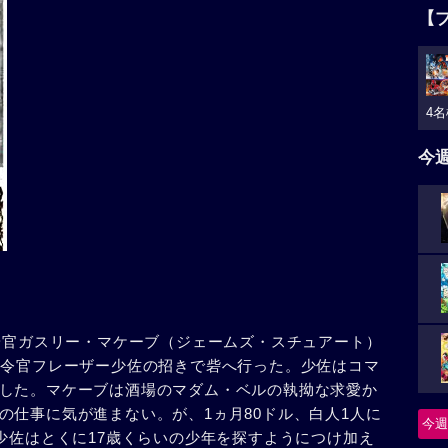
【
4名
今
保安官ガスリー・マケーブ（ジェームズ・スチュアート）
司令官フレーザー少佐の招きで砦へ行った。少佐はコマ
した。マケーブは酒場のマダム・ベルの執拗な求愛か
の仕事に気が進まない。が、1ヵ月80ドル、白人1人に
今週
少佐はとくに17歳くらいの少年を探すようにつけ加え