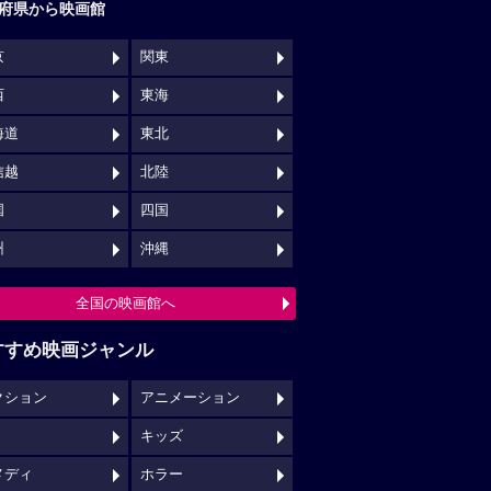
府県から映画館
京
関東
西
東海
海道
東北
信越
北陸
国
四国
州
沖縄
全国の映画館へ
すすめ映画ジャンル
クション
アニメーション
キッズ
メディ
ホラー