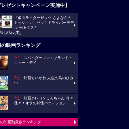
プレゼントキャンペーン実施中】
『仮面ライダーゼッツ さよならの
ミッション』ゼッツドライバーモデ
ル 光るタスキ
様 [〆8/6(木)]
週の映画ランキング
1位
スパイダーマン：ブランド・
ニュー・デイ
2位
映画ちいかわ 人魚の島のひみ
つ
3位
映画クレヨンしんちゃん 奇々
怪々！オラの妖怪バケ～ション
の映画動員数ランキング