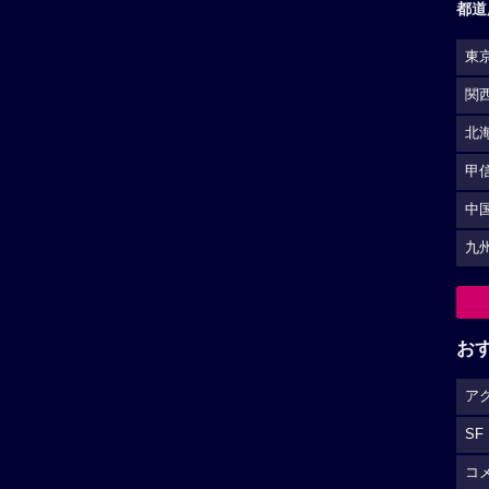
都道
東
関
北
甲
中
九
お
ア
SF
コ