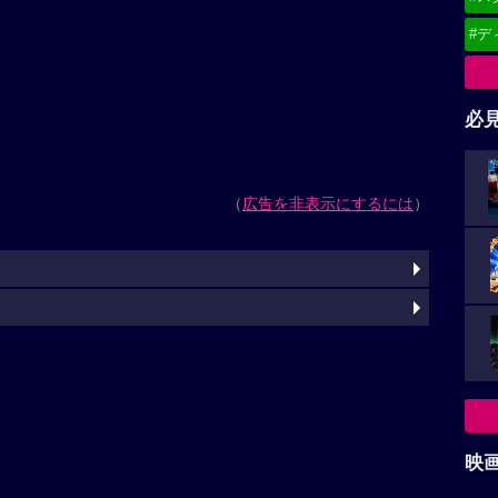
#デ
必
（
広告を非表示にするには
）
映