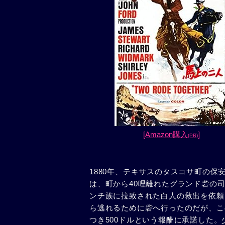
[Amazon購入
]
(PR)
1880年、テキサスのタスコサ町の
は、町から40哩離れたグランド砦の
ンチ族に拉致された白人の救出を依頼
ら逃れるために砦へ行ったのだが、こ
つき500ドルという報酬に承諾した。