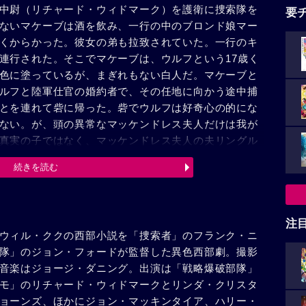
中尉（リチャード・ウィドマーク）を護衛に捜索隊を
要
ないマケーブは酒を飲み、一行の中のブロンド娘マー
くからかった。彼女の弟も拉致されていた。一行のキ
連行された。そこでマケーブは、ウルフという17歳く
色に塗っているが、まぎれもない白人だ。マケーブと
ルフと陸軍仕官の婚約者で、その任地に向かう途中捕
とを連れて砦に帰った。砦でウルフは好奇心の的にな
ない。が、頭の異常なマッケンドレス夫人だけは我が
真実の子ではなく、マッケンドレス夫人の夫リングル
れてこさせたものだった。エレナも砦の人々に軽蔑の目で
続きを読む
す見込みがなくなったので砦を発とうとしていた。ゲ
・パーティに誘った。マケーブもエレナとともに出席
息子、我が息子」と傍を離れぬマッケンドレス夫人を
、ウルフはマーティの部屋から流れるオルゴールの音
注
ウィル・ククの西部小説を「捜索者」のフランク・ニ
の音楽だ」と叫んだ。マーティは驚いた。オルゴール
隊」のジョン・フォードが監督した異色西部劇。撮影
フこそ弟だったのだ。が、ウルフは救われなかった。
音楽はジョージ・ダニング。出演は「戦略爆破部隊」
った。が、ここでもエレナは冷たく扱われた。絶望と
モ」のリチャード・ウィドマークとリンダ・クリスタ
とする彼女をマケーブが追った。
ョーンズ、ほかにジョン・マッキンタイア、ハリー・