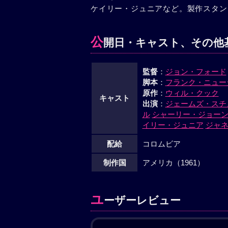
ケイリー・ジュニアなど。製作スタン
公
開日・キャスト、その他
監督
：
ジョン・フォード
脚本
：
フランク・ニュー
原作
：
ウィル・クック
キャスト
出演
：
ジェームズ・スチ
ル
シャーリー・ジョー
イリー・ジュニア
ジャ
配給
コロムビア
制作国
アメリカ（1961）
ユ
ーザーレビュー