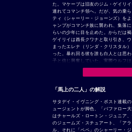
た。マケーブは旧友のジム・ゲイリイ
連れてコマンチ領へ。だが、気の乗ら
ティ（シャーリー・ジョーンズ）をよ
ャンプがコマンチ族に襲われ、集落に
らいの少年に目を止めた。からだは褐
ゲイリイは酋長クワナと取り引き、ウ
まったエレナ（リンダ・クリスタル）
った。暴れ回る彼を誰も白人とは思わ
子と信じ興奮していた。実際ウルフは
が、マケーブに1000ドル渡して連
見られた。一方、マーティは、弟を探
イリイは彼女を慰め、その夜のダンス
した。パーティの最中ウルフが「我が
「馬上の二人」の解説
殺した。私刑の場所へ連行される途中
サタデイ・イヴニング・ポスト連載の
楽を聞いて愕然とした表情をみせ「俺
ュージェントが脚色、「バファロー大
は弟の愛用していたものであり、ウル
はチャールズ・ロートン・ジュニア、
マーケーブはエレナを連れタコサに帰
のジェームズ・スチュアート、「アラ
悲しみで1人カリフォルニアへ帰ろう
ル、それに「ペペ」のシャーリー・ジ