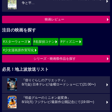
争と平...
映画レビュー
注目の映画を探す
#スターウォーズ
#名探偵コナン
#ディズニー
#少女漫画原作実写化
シリーズ・映画祭作品を探す
必見！地上波放送リスト
『借りぐらしのアリエッティ』
8/7(金) 日本テレビ/金曜ロードショーにて(21:00〜)
『怪盗グルーのミニオン超変身』
8/10(月) フジテレビ/最新作公開記念にて(19:00〜)