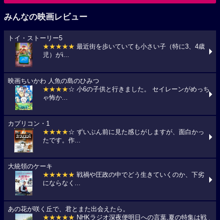
みんなの映画レビュー
トイ・ストーリー5
★★★★★
最近街を歩いていても小さい子（特に3、4歳
児）がi...
映画ちいかわ 人魚の島のひみつ
★★★★
☆ 小6の子供と行きました。 セイレーンがめっち
ゃ怖か...
カプリコン・1
★★★★
☆ ずいぶん前に見た感じがしますが、面白かっ
たです。作...
大統領のケーキ
★★★★★
戦禍や圧政の中でどう生きていくのか、下劣
にならなく...
あの花が咲く丘で、君とまた出会えたら。
★★★★★
NHKラジオ深夜便明日への言葉,夏の特集は戦