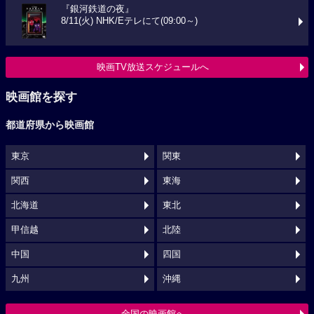
『銀河鉄道の夜』
8/11(火) NHK/Eテレにて(09:00～)
映画TV放送スケジュールへ
映画館を探す
都道府県から映画館
東京
関東
関西
東海
北海道
東北
甲信越
北陸
中国
四国
九州
沖縄
全国の映画館へ