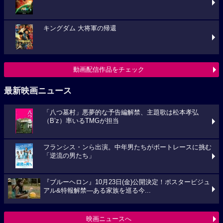
キングダム 大将軍の帰還
動画配信作品をチェック
最新映画ニュース
「八つ墓村」悪夢的な予告編解禁、主題歌は松本孝弘
（B’z）率いるTMGが担当
フランシス・ンら出演。中年男たちがボートレースに挑む
「逆流の男たち」
『ブルーヘロン』10月23日(金)公開決定！ポスタービジュ
アル&特報解禁―ある家族を巡る今...
映画ニュースへ