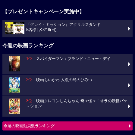
【プレゼントキャンペーン実施中】
『グレイ・ミッション』アクリルスタンド
5名様 [〆8/16(日)]
今週の映画ランキング
1位
スパイダーマン：ブランド・ニュー・デイ
2位
映画ちいかわ 人魚の島のひみつ
3位
映画クレヨンしんちゃん 奇々怪々！オラの妖怪バケ
～ション
今週の映画動員数ランキング