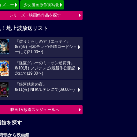
ィズニー
#少女漫画原作実写化
シリーズ・映画祭作品を探す
見！地上波放送リスト
『借りぐらしのアリエッティ』
8/7(金) 日本テレビ/金曜ロードショ
ーにて(21:00〜)
『怪盗グルーのミニオン超変身』
8/10(月) フジテレビ/最新作公開記
念にて(19:00〜)
『銀河鉄道の夜』
8/11(火) NHK/Eテレにて(09:00～)
映画TV放送スケジュールへ
画館を探す
府県から映画館