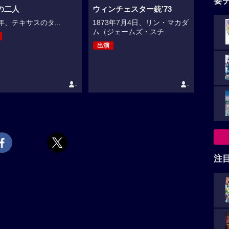
要
の二人
ウィンチェスター銃’73
0年、テキサスのタ...
1873年7月4日、リン・マカダ
ム（ジェームズ・スチ...
出演
-
-
注