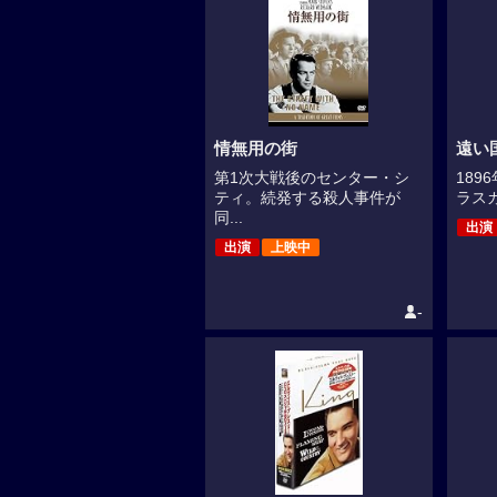
情無用の街
遠い
第1次大戦後のセンター・シ
18
ティ。続発する殺人事件が
ラスカ
同...
出演
出演
上映中
-