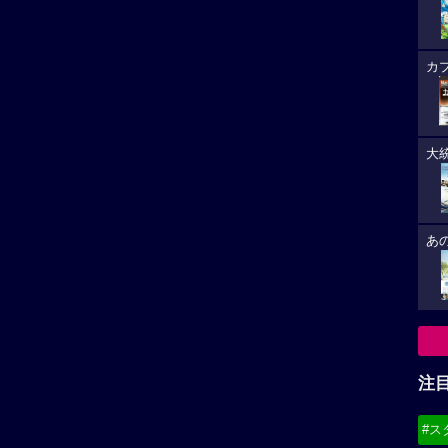
カ
大
あ
注
#ス