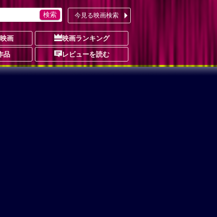
今見る映画検索
の映画
映画ランキング
作品
レビューを読む