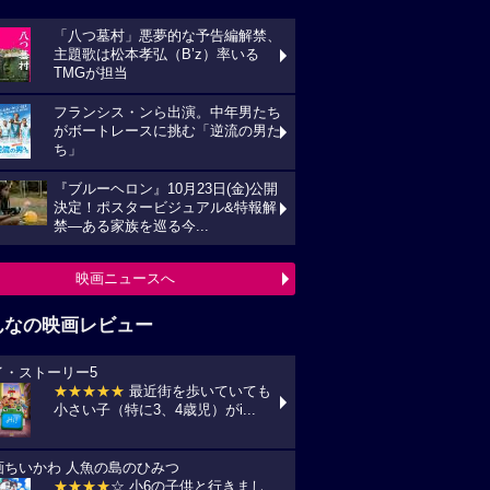
「八つ墓村」悪夢的な予告編解禁、
主題歌は松本孝弘（B’z）率いる
TMGが担当
フランシス・ンら出演。中年男たち
がボートレースに挑む「逆流の男た
ち」
『ブルーヘロン』10月23日(金)公開
決定！ポスタービジュアル&特報解
禁―ある家族を巡る今...
映画ニュースへ
んなの映画レビュー
イ・ストーリー5
★★★★★
最近街を歩いていても
小さい子（特に3、4歳児）がi...
画ちいかわ 人魚の島のひみつ
★★★★
☆ 小6の子供と行きまし