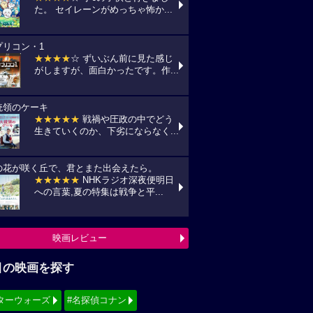
た。 セイレーンがめっちゃ怖か...
プリコン・1
★★★★
☆ ずいぶん前に見た感じ
がしますが、面白かったです。作...
統領のケーキ
★★★★★
戦禍や圧政の中でどう
生きていくのか、下劣にならなく...
の花が咲く丘で、君とまた出会えたら。
★★★★★
NHKラジオ深夜便明日
への言葉,夏の特集は戦争と平...
映画レビュー
目の映画を探す
ターウォーズ
#名探偵コナン