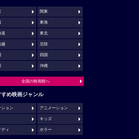
京
関東
西
東海
海道
東北
信越
北陸
国
四国
州
沖縄
全国の映画館へ
すすめ映画ジャンル
クション
アニメーション
キッズ
メディ
ホラー