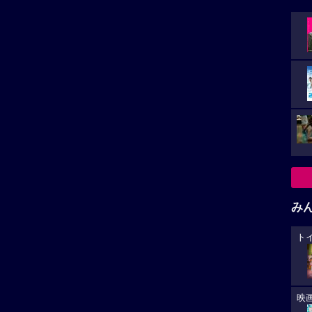
み
ト
映