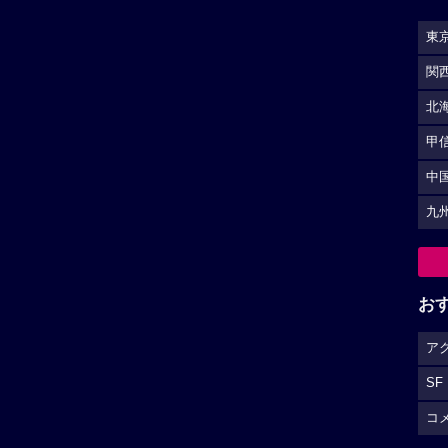
東
関
北
甲
中
九
お
ア
SF
コ