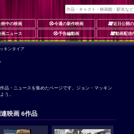
上映中の映画
今週の新作映画
近日公開
映画ニュース
予告編動画
動画配信
マッキンタイア
ア
作品・ニュースを集めたページです。ジョン・マッキン
よう。
連映画 6作品