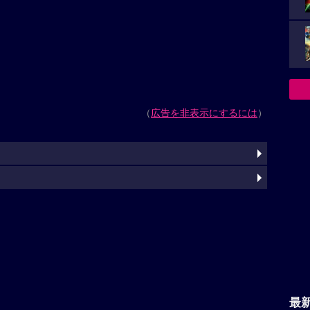
（
広告を非表示にするには
）
最