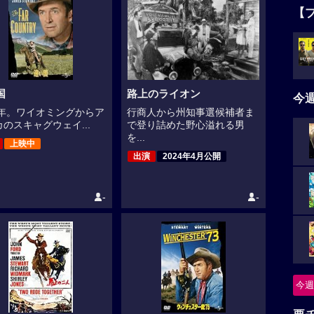
【
国
路上のライオン
今
96年。ワイオミングからア
行商人から州知事選候補者ま
のスキャグウェイ...
で登り詰めた野心溢れる男
を...
上映中
出演
2024年4月公開
-
-
今週