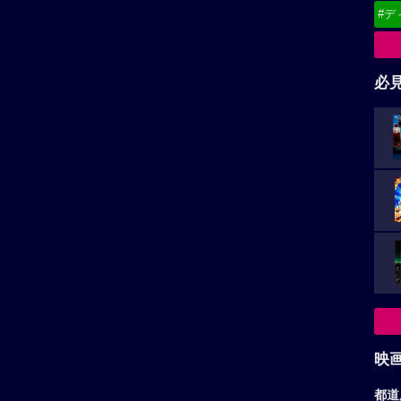
#デ
必
映
都道