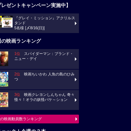
プレゼントキャンペーン実施中】
『グレイ・ミッション』アクリルス
タンド
5名様 [〆8/16(日)]
週の映画ランキング
1位
スパイダーマン：ブランド・
ニュー・デイ
2位
映画ちいかわ 人魚の島のひみ
つ
3位
映画クレヨンしんちゃん 奇々
怪々！オラの妖怪バケ～ション
の映画動員数ランキング