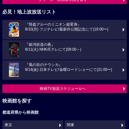
必見！地上波放送リスト
『怪盗グルーのミニオン超変身』
8/10(月) フジテレビ/最新作公開記念にて(19:00〜)
『銀河鉄道の夜』
8/11(火) NHK/Eテレにて(09:00～)
『風の谷のナウシカ』
8/14(金) 日本テレビ/金曜ロードショーにて(21:00〜)
映画TV放送スケジュールへ
映画館を探す
都道府県から映画館
東京
関東