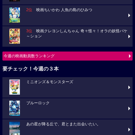
2位
映画ちいかわ 人魚の島のひみつ
3位
映画クレヨンしんちゃん 奇々怪々！オラの妖怪バケ
～ション
今週の映画動員数ランキング
要チェック！今週の３本
ミニオンズ＆モンスターズ
ブルーロック
あの星が降る丘で、君とまた出会いたい。