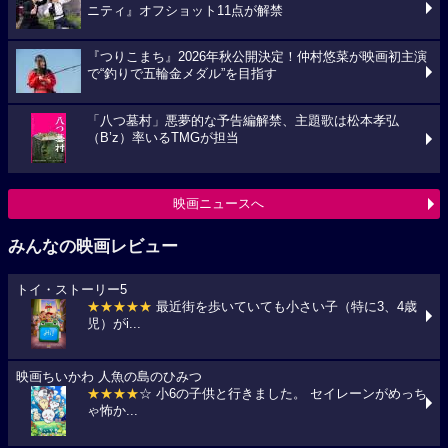
ニティ』オフショット11点が解禁
『つりこまち』2026年秋公開決定！仲村悠菜が映画初主演
で“釣りで五輪金メダル”を目指す
「八つ墓村」悪夢的な予告編解禁、主題歌は松本孝弘
（B’z）率いるTMGが担当
映画ニュースへ
みんなの映画レビュー
トイ・ストーリー5
★★★★★
最近街を歩いていても小さい子（特に3、4歳
児）がi...
映画ちいかわ 人魚の島のひみつ
★★★★
☆ 小6の子供と行きました。 セイレーンがめっち
ゃ怖か...