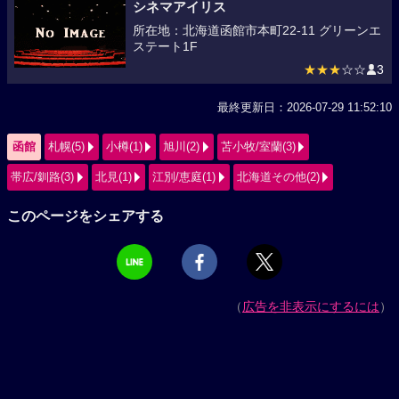
シネマアイリス
所在地：北海道函館市本町22-11 グリーンエ
ステート1F
★★★
☆☆
3
最終更新日：2026-07-29 11:52:10
函館
札幌(5)
小樽(1)
旭川(2)
苫小牧/室蘭(3)
帯広/釧路(3)
北見(1)
江別/恵庭(1)
北海道その他(2)
このページをシェアする
（
広告を非表示にするには
）