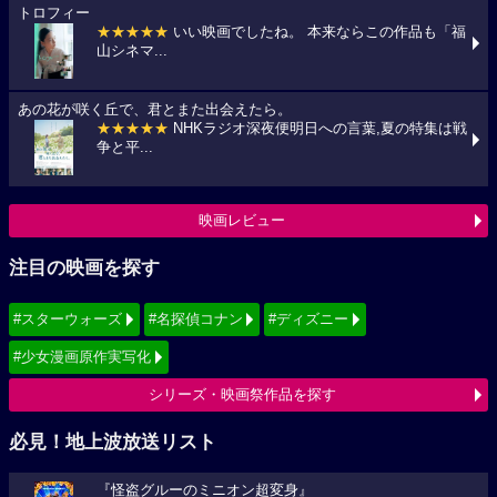
トロフィー
★★★★★
いい映画でしたね。 本来ならこの作品も「福
山シネマ...
あの花が咲く丘で、君とまた出会えたら。
★★★★★
NHKラジオ深夜便明日への言葉,夏の特集は戦
争と平...
映画レビュー
注目の映画を探す
#スターウォーズ
#名探偵コナン
#ディズニー
#少女漫画原作実写化
シリーズ・映画祭作品を探す
必見！地上波放送リスト
『怪盗グルーのミニオン超変身』