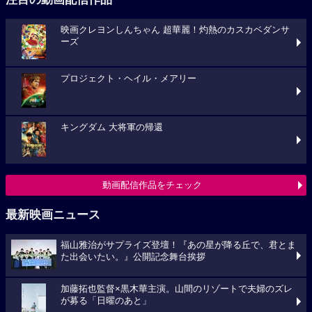
映画クレヨンしんちゃん 超華麗！灼熱のカスカベダンサ
ーズ
プロジェクト・ヘイル・メアリー
キングダム 大将軍の帰還
動画配信作品をチェック
最新映画ニュース
福山雅治がサプライズ登壇！『あの星が降る丘で、君とま
た出会いたい。』公開記念舞台挨拶
加藤拓也監督×黒木華主演。山間のリゾートで夫婦のズレ
が募る「日曜のあと」