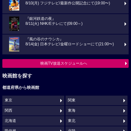
8/10(月) フジテレビ/最新作公開記念にて(19:00〜)
『銀河鉄道の夜』
8/11(火) NHK/Eテレにて(09:00～)
『風の谷のナウシカ』
8/14(金) 日本テレビ/金曜ロードショーにて(21:00〜)
映画TV放送スケジュールへ
映画館を探す
都道府県から映画館
東京
関東
関西
東海
北海道
東北