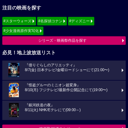
注目の映画を探す
#スターウォーズ
#名探偵コナン
#ディズニー
#少女漫画原作実写化
シリーズ・映画祭作品を探す
必見！地上波放送リスト
『借りぐらしのアリエッティ』
8/7(金) 日本テレビ/金曜ロードショーにて(21:00〜)
『怪盗グルーのミニオン超変身』
8/10(月) フジテレビ/最新作公開記念にて(19:00〜)
『銀河鉄道の夜』
8/11(火) NHK/Eテレにて(09:00～)