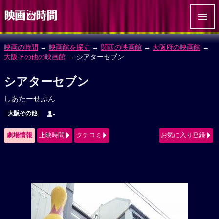
映画の時間
→
映画館を探す
→
関西の映画館
→
大阪府の映画館
→
大阪その他の映画館
→ シアターセブン
シアターセブン
しあたーせぶん
大阪その他
-
劇場情報
上映時間
クチコミ
お気に入り登録