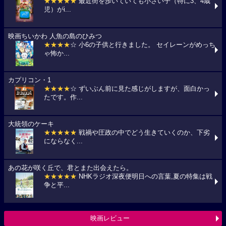
★★★★★
最近街を歩いていても小さい子（特に3、4歳
児）がi...
映画ちいかわ 人魚の島のひみつ
★★★★
☆ 小6の子供と行きました。 セイレーンがめっち
ゃ怖か...
カプリコン・1
★★★★
☆ ずいぶん前に見た感じがしますが、面白かっ
たです。作...
大統領のケーキ
★★★★★
戦禍や圧政の中でどう生きていくのか、下劣
にならなく...
あの花が咲く丘で、君とまた出会えたら。
★★★★★
NHKラジオ深夜便明日への言葉,夏の特集は戦
争と平...
映画レビュー