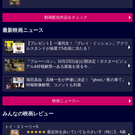
動画配信作品をチェック
最新映画ニュース
【プレゼント】一蓮托生！『グレイ・ミッション』アクリ
ルスタンドが抽選で5名様に当たる！
『ブルーヘロン』10月23日(金)公開決定！ポスタービジュ
アル&特報解禁―ある家族を巡る今...
堀田真由・高橋一生が声優に決定！『ghost／夜の果て』
特報映像解禁、コメントも到着
映画ニュースへ
みんなの映画レビュー
トイ・ストーリー5
★★★★★
最近街を歩いていても小さい子（特に3、4歳