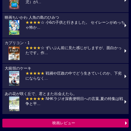
児）がi...
映画ちいかわ 人魚の島のひみつ
★★★★
☆ 小6の子供と行きました。 セイレーンがめっち
ゃ怖か...
カプリコン・1
★★★★
☆ ずいぶん前に見た感じがしますが、面白かっ
たです。作...
大統領のケーキ
★★★★★
戦禍や圧政の中でどう生きていくのか、下劣
にならなく...
あの花が咲く丘で、君とまた出会えたら。
★★★★★
NHKラジオ深夜便明日への言葉,夏の特集は戦
争と平...
映画レビュー