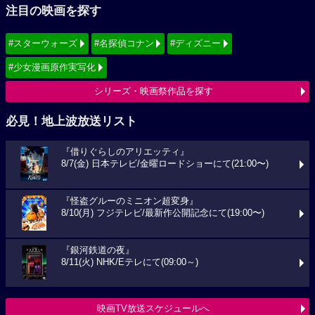
注目の映画を探す
#スターウォーズ
#名探偵コナン
#ディズニー
#少女漫画原作実写化
シリーズ・映画祭作品を探す
必見！地上波放送リスト
『借りぐらしのアリエッティ』
8/7(金) 日本テレビ/金曜ロードショーにて(21:00〜)
『怪盗グルーのミニオン超変身』
8/10(月) フジテレビ/最新作公開記念にて(19:00〜)
『銀河鉄道の夜』
8/11(火) NHK/Eテレにて(09:00～)
映画TV放送スケジュールへ