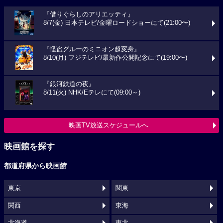
『借りぐらしのアリエッティ』
8/7(金) 日本テレビ/金曜ロードショーにて(21:00〜)
『怪盗グルーのミニオン超変身』
8/10(月) フジテレビ/最新作公開記念にて(19:00〜)
『銀河鉄道の夜』
8/11(火) NHK/Eテレにて(09:00～)
映画TV放送スケジュールへ
映画館を探す
都道府県から映画館
東京
関東
関西
東海
北海道
東北