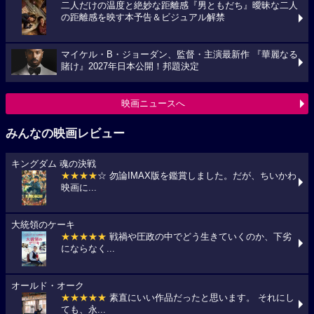
二人だけの温度と絶妙な距離感『男ともだち』曖昧な二人
の距離感を映す本予告＆ビジュアル解禁
マイケル・B・ジョーダン、監督・主演最新作 『華麗なる
賭け』2027年日本公開！邦題決定
映画ニュースへ
みんなの映画レビュー
キングダム 魂の決戦
★★★★
☆ 勿論IMAX版を鑑賞しました。だが、ちいかわ
映画に...
大統領のケーキ
★★★★★
戦禍や圧政の中でどう生きていくのか、下劣
にならなく...
オールド・オーク
★★★★★
素直にいい作品だったと思います。 それにし
ても、永...