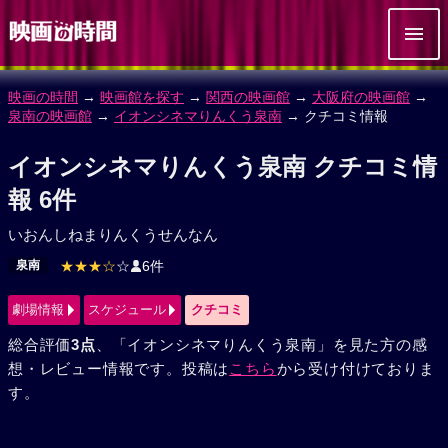
映画の時間
→
映画館を探す
→
関西の映画館
→
大阪府の映画館
→
泉南の映画館
→
イオンシネマりんくう泉南
→ クチコミ情報
イオンシネマりんくう泉南 クチコミ情
報 6件
いおんしねまりんくうせんなん
泉南
★★★☆
☆
6件
劇場情報
スケジュール
クチコミ
総合評価
3点
、「イオンシネマりんくう泉南」を見た方の感
想・レビュー情報です。投稿は
こちら
から受け付けておりま
す。