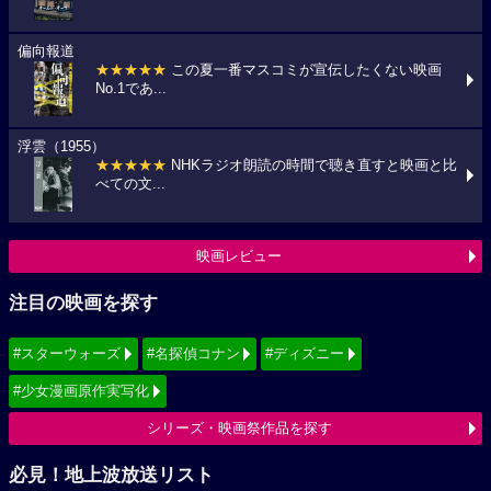
偏向報道
★★★★★
この夏一番マスコミが宣伝したくない映画
No.1であ...
浮雲（1955）
★★★★★
NHKラジオ朗読の時間で聴き直すと映画と比
べての文...
映画レビュー
注目の映画を探す
#スターウォーズ
#名探偵コナン
#ディズニー
#少女漫画原作実写化
シリーズ・映画祭作品を探す
必見！地上波放送リスト