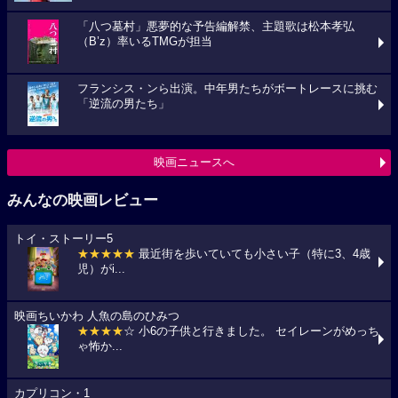
「八つ墓村」悪夢的な予告編解禁、主題歌は松本孝弘
（B’z）率いるTMGが担当
フランシス・ンら出演。中年男たちがボートレースに挑む
「逆流の男たち」
映画ニュースへ
みんなの映画レビュー
トイ・ストーリー5
★★★★★
最近街を歩いていても小さい子（特に3、4歳
児）がi...
映画ちいかわ 人魚の島のひみつ
★★★★
☆ 小6の子供と行きました。 セイレーンがめっち
ゃ怖か...
カプリコン・1