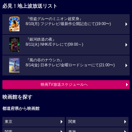
必見！地上波放送リスト
『怪盗グルーのミニオン超変身』
8/10(月) フジテレビ/最新作公開記念にて(19:00〜)
『銀河鉄道の夜』
8/11(火) NHK/Eテレにて(09:00～)
『風の谷のナウシカ』
8/14(金) 日本テレビ/金曜ロードショーにて(21:00〜)
映画TV放送スケジュールへ
映画館を探す
都道府県から映画館
東京
関東
関西
東海