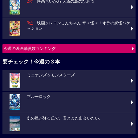
2位
映画ちいかわ 人魚の島のひみつ
3位
映画クレヨンしんちゃん 奇々怪々！オラの妖怪バケ
～ション
今週の映画動員数ランキング
要チェック！今週の３本
ミニオンズ＆モンスターズ
ブルーロック
あの星が降る丘で、君とまた出会いたい。