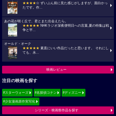
★★★★
☆ ずいぶん前に見た感じがしますが、面白かっ
たです。作...
あの花が咲く丘で、君とまた出会えたら。
★★★★★
NHKラジオ深夜便明日への言葉,夏の特集は戦
争と平...
オールド・オーク
★★★★★
素直にいい作品だったと思います。 それにし
ても、永...
映画レビュー
注目の映画を探す
#スターウォーズ
#名探偵コナン
#ディズニー
#少女漫画原作実写化
シリーズ・映画祭作品を探す