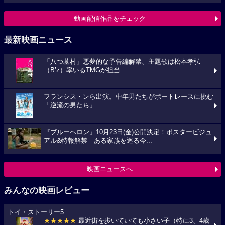
動画配信作品をチェック
最新映画ニュース
「八つ墓村」悪夢的な予告編解禁、主題歌は松本孝弘
（B’z）率いるTMGが担当
フランシス・ンら出演。中年男たちがボートレースに挑む
「逆流の男たち」
『ブルーヘロン』10月23日(金)公開決定！ポスタービジュ
アル&特報解禁―ある家族を巡る今...
映画ニュースへ
みんなの映画レビュー
トイ・ストーリー5
★★★★★
最近街を歩いていても小さい子（特に3、4歳