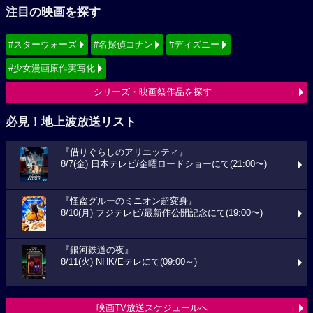
注目の映画を探す
#スターウォーズ
#名探偵コナン
#ディズニー
#少女漫画原作実写化
シリーズ・映画祭作品を探す
必見！地上波放送リスト
『借りぐらしのアリエッティ』
8/7(金) 日本テレビ/金曜ロードショーにて(21:00〜)
『怪盗グルーのミニオン超変身』
8/10(月) フジテレビ/最新作公開記念にて(19:00〜)
『銀河鉄道の夜』
8/11(火) NHK/Eテレにて(09:00～)
映画TV放送スケジュールへ