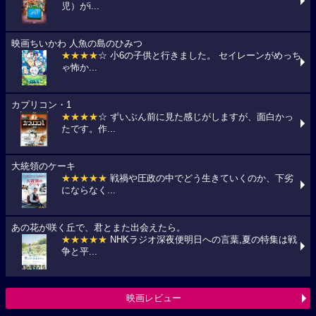
児）がi...
映画ちいかわ 人魚の島のひみつ
★★★★
☆ 小6の子供と行きました。 セイレーンがめっち
ゃ怖か...
カプリコン・1
★★★★
☆ ずいぶん前に見た感じがしますが、面白かっ
たです。作...
大統領のケーキ
★★★★★
戦禍や圧政の中でどう生きていくのか、下劣
にならなく...
あの花が咲く丘で、君とまた出会えたら。
★★★★★
NHKラジオ深夜便明日への言葉,夏の特集は戦
争と平...
映画レビュー