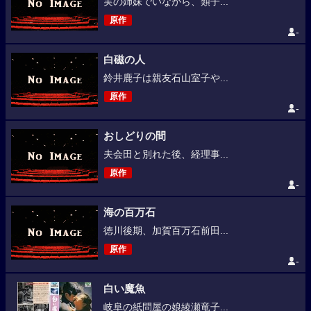
実の姉妹でいながら、類子...
原作
-
白磁の人
鈴井鹿子は親友石山室子や...
原作
-
おしどりの間
夫会田と別れた後、経理事...
原作
-
海の百万石
徳川後期、加賀百万石前田...
原作
-
白い魔魚
岐阜の紙問屋の娘綾瀬竜子...