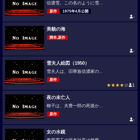
信濃雪。この名のように雪...
原作
1975年4月公開
-
美貌の海
脚本,原作
-
雪夫人絵図（1950）
雪夫人は、旧華族信濃家の...
原作
★★★★
☆
1
夜の未亡人
柳子は、夫豊一郎の死後か...
原作
-
女の水鏡