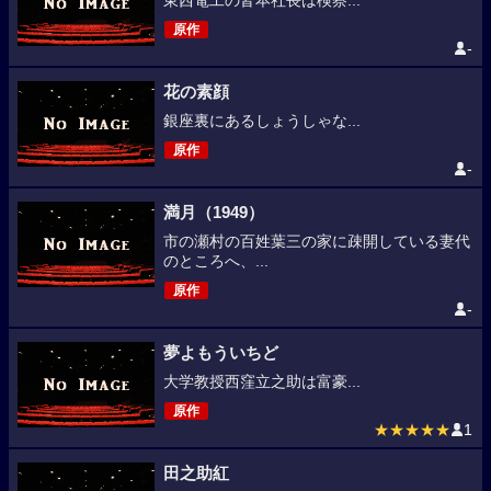
東西電工の皆本社長は検察...
原作
-
花の素顔
銀座裏にあるしょうしゃな...
原作
-
満月（1949）
市の瀬村の百姓葉三の家に疎開している妻代
のところへ、...
原作
-
夢よもういちど
大学教授西窪立之助は富豪...
原作
★★★★★
1
田之助紅