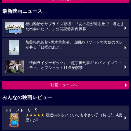
最新映画ニュース
福山雅治がサプライズ登壇！『あの星が降る丘で、君とま
た出会いたい。』公開記念舞台挨拶
加藤拓也監督×黒木華主演。山間のリゾートで夫婦のズレ
が募る「日曜のあと」
『仮面ライダーゼッツ』『超宇宙刑事ギャバン インフィ
ニティ』オフショット11点が解禁
映画ニュースへ
みんなの映画レビュー
トイ・ストーリー5
★★★★★
最近街を歩いていても小さい子（特に3、4歳
児）がi...