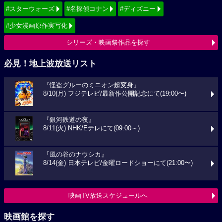
#スターウォーズ
#名探偵コナン
#ディズニー
#少女漫画原作実写化
シリーズ・映画祭作品を探す
必見！地上波放送リスト
『怪盗グルーのミニオン超変身』
8/10(月) フジテレビ/最新作公開記念にて(19:00〜)
『銀河鉄道の夜』
8/11(火) NHK/Eテレにて(09:00～)
『風の谷のナウシカ』
8/14(金) 日本テレビ/金曜ロードショーにて(21:00〜)
映画TV放送スケジュールへ
映画館を探す