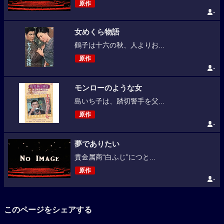
原作
-
女めくら物語
鶴子は十六の秋、人よりお...
原作
-
モンローのような女
島いち子は、踏切警手を父...
原作
-
夢でありたい
貴金属商“白ふじ”につと...
原作
-
このページをシェアする