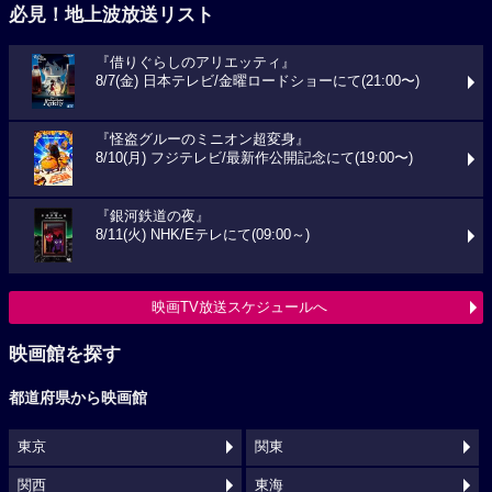
必見！地上波放送リスト
『借りぐらしのアリエッティ』
8/7(金) 日本テレビ/金曜ロードショーにて(21:00〜)
『怪盗グルーのミニオン超変身』
8/10(月) フジテレビ/最新作公開記念にて(19:00〜)
『銀河鉄道の夜』
8/11(火) NHK/Eテレにて(09:00～)
映画TV放送スケジュールへ
映画館を探す
都道府県から映画館
東京
関東
関西
東海