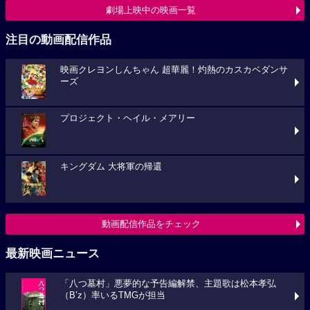
劇場上映中の映画一覧
注目の動画配信作品
映画クレヨンしんちゃん 超華麗！灼熱のカスカベダンサ
ーズ
プロジェクト・ヘイル・メアリー
キングダム 大将軍の帰還
動画配信作品をチェック
最新映画ニュース
「八つ墓村」悪夢的な予告編解禁、主題歌は松本孝弘
（B’z）率いるTMGが担当