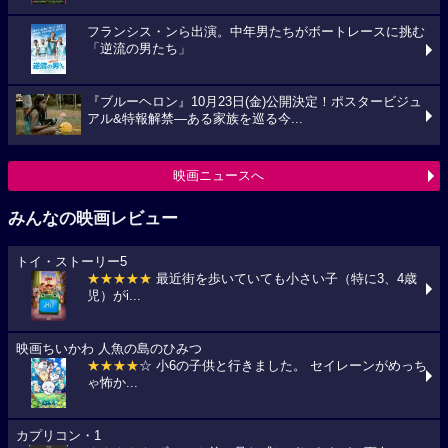
フランシス・ンら出演。中年男たちがボートレースに挑む
「逆流の男たち」
『ブルーヘロン』10月23日(金)公開決定！ポスタービジュ
アル&特報解禁―ある家族を巡る今...
映画ニュースへ
みんなの映画レビュー
トイ・ストーリー5
★★★★★
最近街を歩いていても小さい子（特に3、4歳
児）がi...
映画ちいかわ 人魚の島のひみつ
★★★★
☆ 小6の子供と行きました。 セイレーンがめっち
ゃ怖か...
カプリコン・1