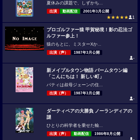
夏休みの課題で、しずかち...
出演
動画配信
2001年3月公開
★★★★★
1
プロゴルファー猿 甲賀秘境！影の忍法ゴ
ルファー参上！
猿のもとに、ミスターXか...
出演（声）
1987年3月公開
-
新メイプルタウン物語 パームタウン編
「こんにちは！ 新しい町」
パティは叔母ジェーンの住...
出演（声）
1987年3月公開
-
ダーティペアの大勝負 ノーランディアの
謎
ひとりの科学者を乗せた輸...
出演（声）
動画配信
1986年8月公開
-