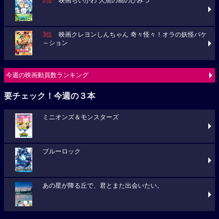
2位
映画ちいかわ 人魚の島のひみつ
3位
映画クレヨンしんちゃん 奇々怪々！オラの妖怪バケ
～ション
今週の映画動員数ランキング
要チェック！今週の３本
ミニオンズ＆モンスターズ
ブルーロック
あの星が降る丘で、君とまた出会いたい。