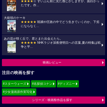
★★★★
☆ ずいぶん前に見た感じがしますが、面白かっ
たです。作...
大統領のケーキ
★★★★★
戦禍や圧政の中でどう生きていくのか、下劣
にならなく...
あの花が咲く丘で、君とまた出会えたら。
★★★★★
NHKラジオ深夜便明日への言葉,夏の特集は戦
争と平...
映画レビュー
注目の映画を探す
#スターウォーズ
#名探偵コナン
#ディズニー
#少女漫画原作実写化
シリーズ・映画祭作品を探す