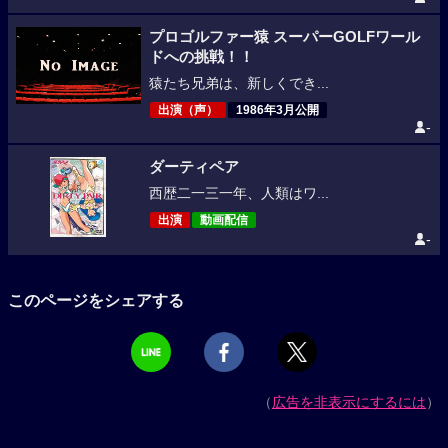
プロゴルファー猿 スーパーGOLFワール
ドへの挑戦！！
猿たち兄弟は、新しくでき...
出演（声）
1986年3月公開
-
ダーティペア
西歴二一三一年、人類はワ...
出演
動画配信
-
このページをシェアする
（
広告を非表示にするには
）