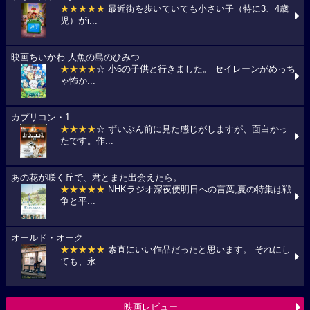
★★★★★
最近街を歩いていても小さい子（特に3、4歳
児）がi...
映画ちいかわ 人魚の島のひみつ
★★★★
☆ 小6の子供と行きました。 セイレーンがめっち
ゃ怖か...
カプリコン・1
★★★★
☆ ずいぶん前に見た感じがしますが、面白かっ
たです。作...
あの花が咲く丘で、君とまた出会えたら。
★★★★★
NHKラジオ深夜便明日への言葉,夏の特集は戦
争と平...
オールド・オーク
★★★★★
素直にいい作品だったと思います。 それにし
ても、永...
映画レビュー