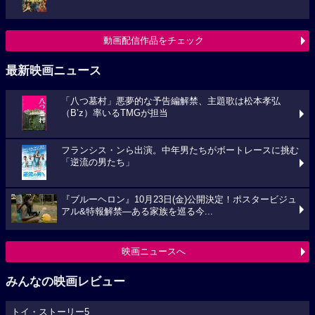
動画配信作品をチェック
最新映画ニュース
「八つ墓村」悪夢的な予告編解禁、主題歌は松本孝弘
（B’z）率いるTMGが担当
フランシス・ンら出演。中年男たちがボートレースに挑む
「逆流の男たち」
『ブルーヘロン』10月23日(金)公開決定！ポスタービジュ
アル&特報解禁―ある家族を巡る今...
映画ニュースへ
みんなの映画レビュー
トイ・ストーリー5