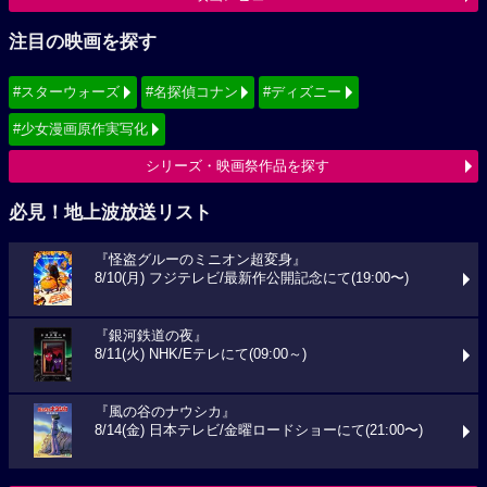
注目の映画を探す
#スターウォーズ
#名探偵コナン
#ディズニー
#少女漫画原作実写化
シリーズ・映画祭作品を探す
必見！地上波放送リスト
『怪盗グルーのミニオン超変身』
8/10(月) フジテレビ/最新作公開記念にて(19:00〜)
『銀河鉄道の夜』
8/11(火) NHK/Eテレにて(09:00～)
『風の谷のナウシカ』
8/14(金) 日本テレビ/金曜ロードショーにて(21:00〜)