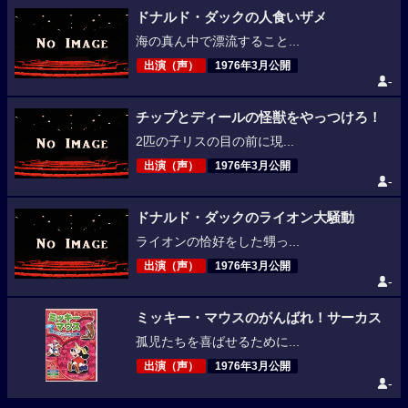
ドナルド・ダックの人食いザメ
海の真ん中で漂流すること...
出演（声）
1976年3月公開
-
チップとディールの怪獣をやっつけろ！
2匹の子リスの目の前に現...
出演（声）
1976年3月公開
-
ドナルド・ダックのライオン大騒動
ライオンの恰好をした甥っ...
出演（声）
1976年3月公開
-
ミッキー・マウスのがんばれ！サーカス
孤児たちを喜ばせるために...
出演（声）
1976年3月公開
-