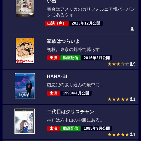
い出
舞台はアメリカのカリフォルニア州バーバン
クにあるウォ...
出演（声）
2023年12月公開
-
家族はつらいよ
初秋。東京の郊外で暮らす...
出演
動画配信
2016年3月公開
★★★☆
☆
9
HANA-BI
凶悪犯の張り込みの最中に...
出演
1998年1月公開
★★★★★
1
二代目はクリスチャン
神戸は六甲山の中腹にある...
出演
動画配信
1985年9月公開
★★★★★
1