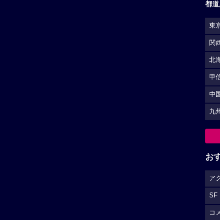
都道
東
関
北
甲
中
九
お
ア
SF
コ