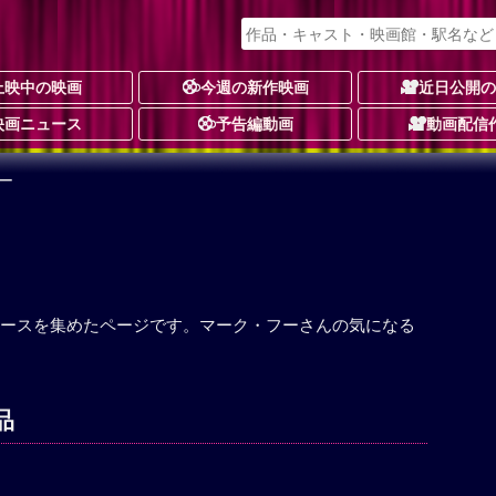
上映中の映画
今週の新作映画
近日公開
映画ニュース
予告編動画
動画配信
ー
ースを集めたページです。マーク・フーさんの気になる
品