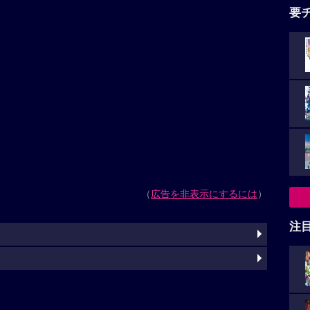
要
（
広告を非表示にするには
）
注