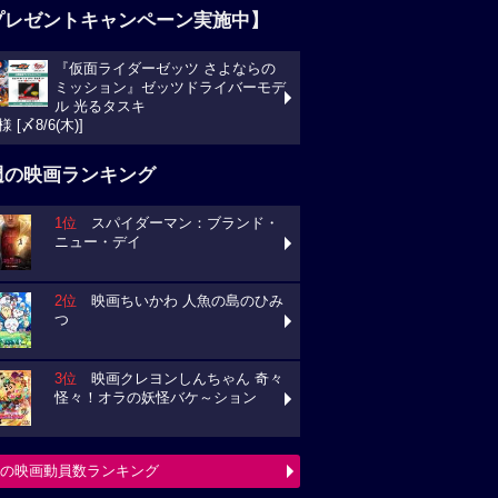
プレゼントキャンペーン実施中】
『仮面ライダーゼッツ さよならの
ミッション』ゼッツドライバーモデ
ル 光るタスキ
様 [〆8/6(木)]
週の映画ランキング
1位
スパイダーマン：ブランド・
ニュー・デイ
2位
映画ちいかわ 人魚の島のひみ
つ
3位
映画クレヨンしんちゃん 奇々
怪々！オラの妖怪バケ～ション
の映画動員数ランキング