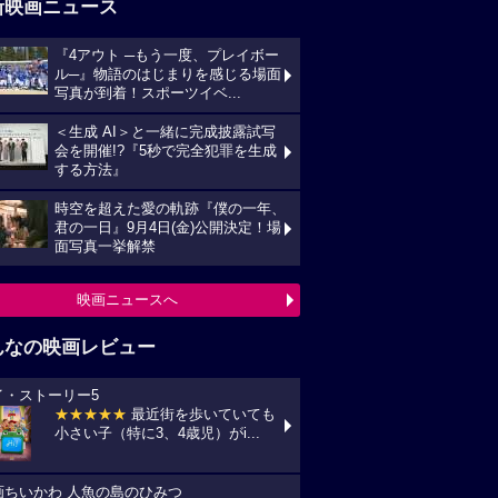
新映画ニュース
『4アウト ─もう一度、プレイボー
ル─』物語のはじまりを感じる場面
写真が到着！スポーツイベ...
＜生成 AI＞と一緒に完成披露試写
会を開催!?『5秒で完全犯罪を生成
する方法』
時空を超えた愛の軌跡『僕の一年、
君の一日』9月4日(金)公開決定！場
面写真一挙解禁
映画ニュースへ
んなの映画レビュー
イ・ストーリー5
★★★★★
最近街を歩いていても
小さい子（特に3、4歳児）がi...
画ちいかわ 人魚の島のひみつ