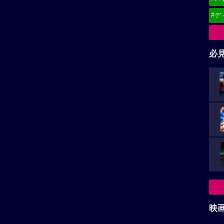
#デ
必
映