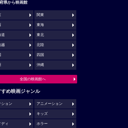
府県から映画館
京
関東
西
東海
海道
東北
信越
北陸
国
四国
州
沖縄
全国の映画館へ
すすめ映画ジャンル
クション
アニメーション
キッズ
メディ
ホラー