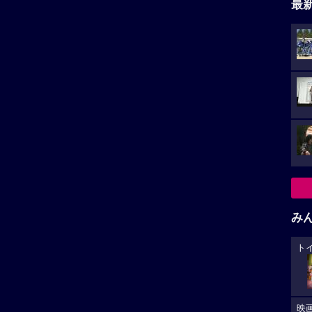
最
み
ト
映