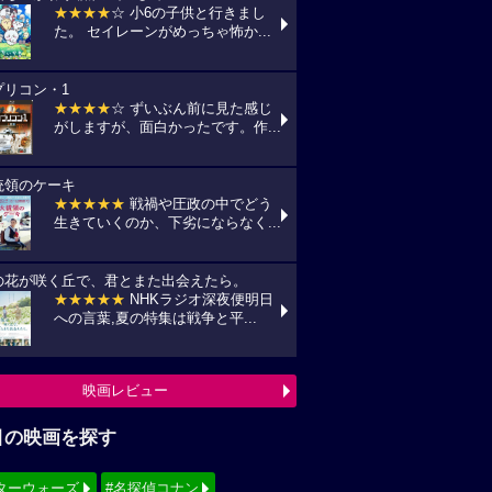
★★★★
☆ 小6の子供と行きまし
た。 セイレーンがめっちゃ怖か...
プリコン・1
★★★★
☆ ずいぶん前に見た感じ
がしますが、面白かったです。作...
統領のケーキ
★★★★★
戦禍や圧政の中でどう
生きていくのか、下劣にならなく...
の花が咲く丘で、君とまた出会えたら。
★★★★★
NHKラジオ深夜便明日
への言葉,夏の特集は戦争と平...
映画レビュー
目の映画を探す
ターウォーズ
#名探偵コナン