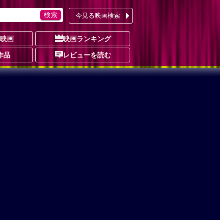
今見る映画検索
の映画
映画ランキング
作品
レビューを読む