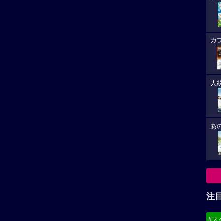
カ
大
あ
注
#ス