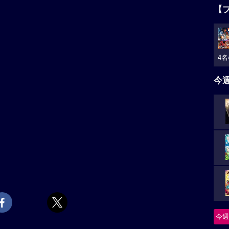
【
4名
今
今週