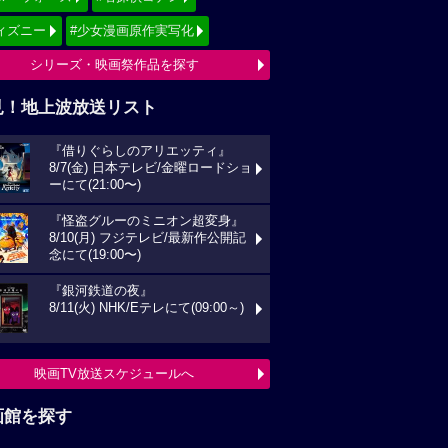
ィズニー
#少女漫画原作実写化
シリーズ・映画祭作品を探す
見！地上波放送リスト
『借りぐらしのアリエッティ』
8/7(金) 日本テレビ/金曜ロードショ
ーにて(21:00〜)
『怪盗グルーのミニオン超変身』
8/10(月) フジテレビ/最新作公開記
念にて(19:00〜)
『銀河鉄道の夜』
8/11(火) NHK/Eテレにて(09:00～)
映画TV放送スケジュールへ
画館を探す