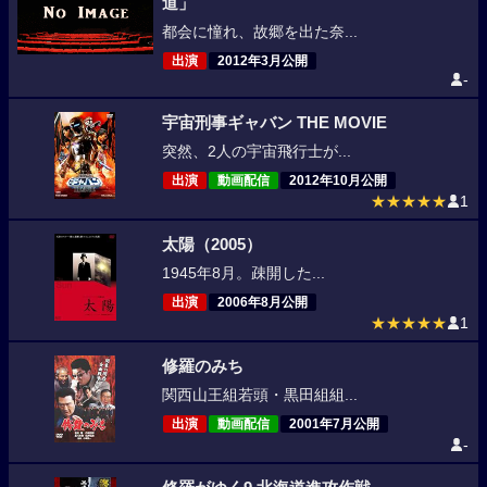
道」
都会に憧れ、故郷を出た奈...
出演
2012年3月公開
-
宇宙刑事ギャバン THE MOVIE
突然、2人の宇宙飛行士が...
出演
動画配信
2012年10月公開
★★★★★
1
太陽（2005）
1945年8月。疎開した...
出演
2006年8月公開
★★★★★
1
修羅のみち
関西山王組若頭・黒田組組...
出演
動画配信
2001年7月公開
-