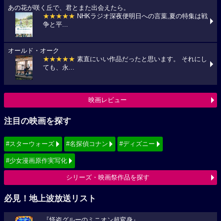
あの花が咲く丘で、君とまた出会えたら。
★★★★★
NHKラジオ深夜便明日への言葉,夏の特集は戦
争と平...
オールド・オーク
★★★★★
素直にいい作品だったと思います。 それにし
ても、永...
映画レビュー
注目の映画を探す
#スターウォーズ
#名探偵コナン
#ディズニー
#少女漫画原作実写化
シリーズ・映画祭作品を探す
必見！地上波放送リスト
『怪盗グルーのミニオン超変身』