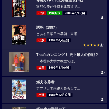
修羅がゆく9 北海道進攻作戦
富沢久美が仕切る北海道で...
出演
動画配信
2000年2月公開
-
誘拐（1997）
とある日曜日の早朝、東昭...
出演
1997年6月公開
★★★★★
1
That’sカンニング！ 史上最大の作戦？
日本理科大学の教室では、...
出演
1996年8月公開
-
燃える勇者
アフリカで両親と暮らして...
出演
1981年12月公開
-