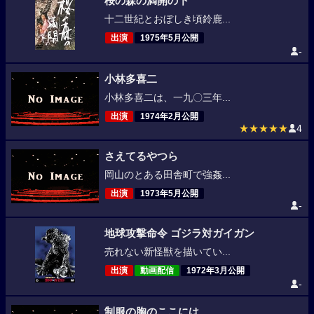
桜の森の満開の下
十二世紀とおぼしき頃鈴鹿...
出演
1975年5月公開
-
小林多喜二
小林多喜二は、一九〇三年...
出演
1974年2月公開
★★★★★
4
さえてるやつら
岡山のとある田舎町で強姦...
出演
1973年5月公開
-
地球攻撃命令 ゴジラ対ガイガン
売れない新怪獣を描いてい...
出演
動画配信
1972年3月公開
-
制服の胸のここには