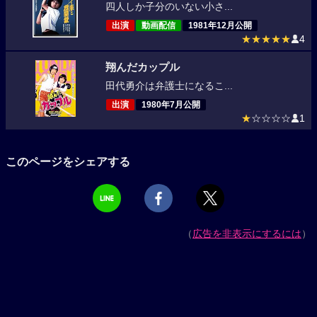
四人しか子分のいない小さ...
出演
動画配信
1981年12月公開
★★★★★
4
翔んだカップル
田代勇介は弁護士になるこ...
出演
1980年7月公開
★
☆☆☆☆
1
このページをシェアする
（
広告を非表示にするには
）