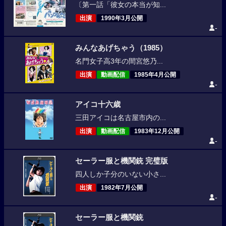
〔第一話「彼女の本当が知...
出演
1990年3月公開
-
みんなあげちゃう（1985）
名門女子高3年の間宮悠乃...
出演
動画配信
1985年4月公開
-
アイコ十六歳
三田アイコは名古屋市内の...
出演
動画配信
1983年12月公開
-
セーラー服と機関銃 完璧版
四人しか子分のいない小さ...
出演
1982年7月公開
-
セーラー服と機関銃