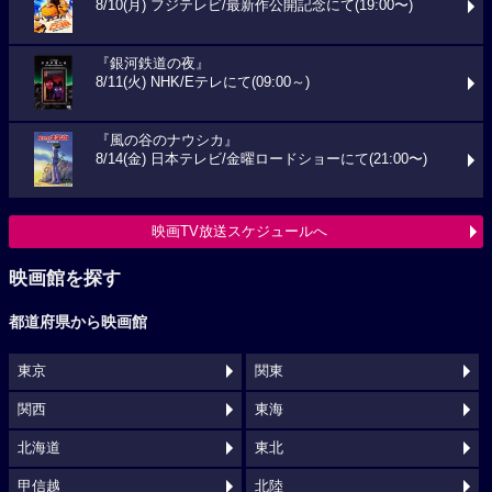
8/10(月) フジテレビ/最新作公開記念にて(19:00〜)
『銀河鉄道の夜』
8/11(火) NHK/Eテレにて(09:00～)
『風の谷のナウシカ』
8/14(金) 日本テレビ/金曜ロードショーにて(21:00〜)
映画TV放送スケジュールへ
映画館を探す
都道府県から映画館
東京
関東
関西
東海
北海道
東北
甲信越
北陸