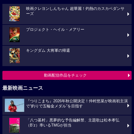
映画クレヨンしんちゃん 超華麗！灼熱のカスカベダンサ
ーズ
プロジェクト・ヘイル・メアリー
キングダム 大将軍の帰還
動画配信作品をチェック
最新映画ニュース
『つりこまち』2026年秋公開決定！仲村悠菜が映画初主演
で“釣りで五輪金メダル”を目指す
「八つ墓村」悪夢的な予告編解禁、主題歌は松本孝弘
（B’z）率いるTMGが担当