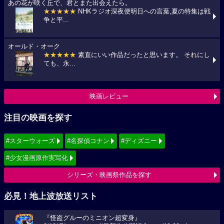
あの花が咲く丘で、君とまた出会えたら。
★★★★★
NHKラジオ深夜便明日への言葉,夏の特集は戦
争と平...
オールド・オーク
★★★★★
素直にいい作品だったと思います。 それにし
ても、永...
映画レビュー
注目の映画を探す
#スターウォーズ
#名探偵コナン
#ディズニー
#少女漫画原作実写化
シリーズ・映画祭作品を探す
必見！地上波放送リスト
『怪盗グルーのミニオン超変身』