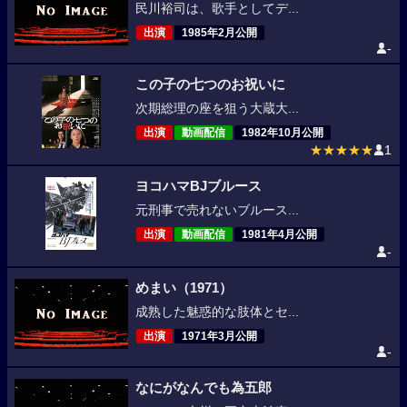
民川裕司は、歌手としてデ...
出演
1985年2月公開
-
この子の七つのお祝いに
次期総理の座を狙う大蔵大...
出演
動画配信
1982年10月公開
★★★★★
1
ヨコハマBJブルース
元刑事で売れないブルース...
出演
動画配信
1981年4月公開
-
めまい（1971）
成熟した魅惑的な肢体とセ...
出演
1971年3月公開
-
なにがなんでも為五郎