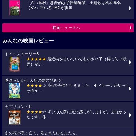
「八つ墓村」悪夢的な予告編解禁、主題歌は松本孝弘
（B’z）率いるTMGが担当
映画ニュースへ
みんなの映画レビュー
トイ・ストーリー5
★★★★★
最近街を歩いていても小さい子（特に3、4歳
児）がi...
映画ちいかわ 人魚の島のひみつ
★★★★
☆ 小6の子供と行きました。 セイレーンがめっち
ゃ怖か...
カプリコン・1
★★★★
☆ ずいぶん前に見た感じがしますが、面白かっ
たです。作...
あの花が咲く丘で、君とまた出会えたら。