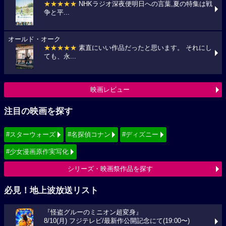
★★★★★
NHKラジオ深夜便明日への言葉,夏の特集は戦
争と平...
オールド・オーク
★★★★★
素直にいい作品だったと思います。 それにし
ても、永...
映画レビュー
注目の映画を探す
#スターウォーズ
#名探偵コナン
#ディズニー
#少女漫画原作実写化
シリーズ・映画祭作品を探す
必見！地上波放送リスト
『怪盗グルーのミニオン超変身』
8/10(月) フジテレビ/最新作公開記念にて(19:00〜)