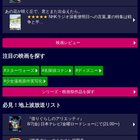
あの花が咲く丘で、君とまた出会えたら。
★★★★★
NHKラジオ深夜便明日への言葉,夏の特集は戦
争と平...
映画レビュー
注目の映画を探す
#スターウォーズ
#名探偵コナン
#ディズニー
#少女漫画原作実写化
シリーズ・映画祭作品を探す
必見！地上波放送リスト
『借りぐらしのアリエッティ』
8/7(金) 日本テレビ/金曜ロードショーにて(21:00〜)