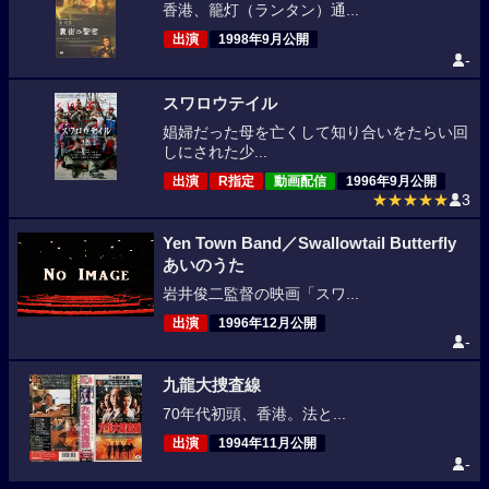
香港、籠灯（ランタン）通...
出演
1998年9月公開
-
スワロウテイル
娼婦だった母を亡くして知り合いをたらい回
しにされた少...
出演
R指定
動画配信
1996年9月公開
★★★★★
3
Yen Town Band／Swallowtail Butterfly
あいのうた
岩井俊二監督の映画「スワ...
出演
1996年12月公開
-
九龍大捜査線
70年代初頭、香港。法と...
出演
1994年11月公開
-