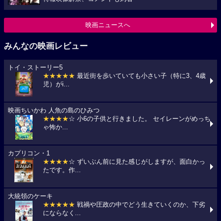
映画ニュースへ
みんなの映画レビュー
トイ・ストーリー5
★★★★★
最近街を歩いていても小さい子（特に3、4歳
児）がi...
映画ちいかわ 人魚の島のひみつ
★★★★
☆ 小6の子供と行きました。 セイレーンがめっち
ゃ怖か...
カプリコン・1
★★★★
☆ ずいぶん前に見た感じがしますが、面白かっ
たです。作...
大統領のケーキ
★★★★★
戦禍や圧政の中でどう生きていくのか、下劣
にならなく...