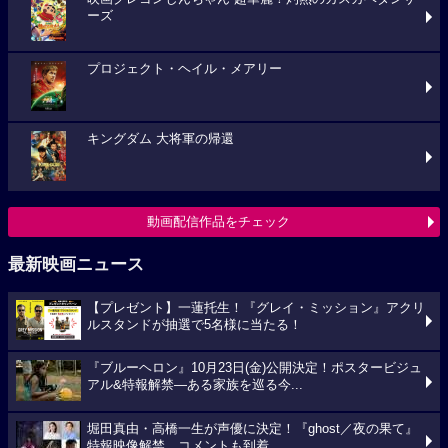
ーズ
プロジェクト・ヘイル・メアリー
キングダム 大将軍の帰還
動画配信作品をチェック
最新映画ニュース
【プレゼント】一蓮托生！『グレイ・ミッション』アクリ
ルスタンドが抽選で5名様に当たる！
『ブルーヘロン』10月23日(金)公開決定！ポスタービジュ
アル&特報解禁―ある家族を巡る今...
堀田真由・高橋一生が声優に決定！『ghost／夜の果て』
特報映像解禁、コメントも到着