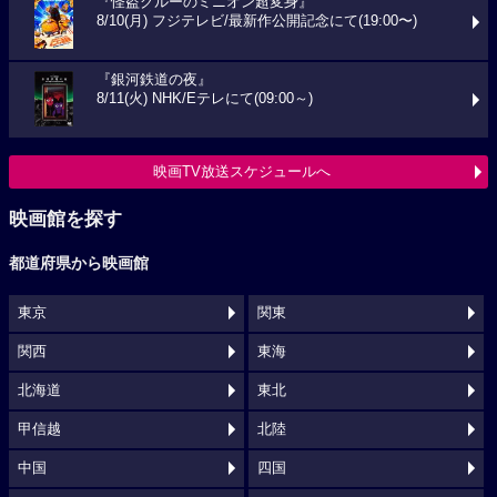
『怪盗グルーのミニオン超変身』
8/10(月) フジテレビ/最新作公開記念にて(19:00〜)
『銀河鉄道の夜』
8/11(火) NHK/Eテレにて(09:00～)
映画TV放送スケジュールへ
映画館を探す
都道府県から映画館
東京
関東
関西
東海
北海道
東北
甲信越
北陸
中国
四国