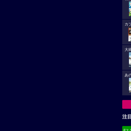
カ
大
あ
注
#ス