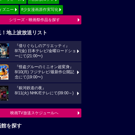
ィズニー
#少女漫画原作実写化
シリーズ・映画祭作品を探す
見！地上波放送リスト
『借りぐらしのアリエッティ』
8/7(金) 日本テレビ/金曜ロードショ
ーにて(21:00〜)
『怪盗グルーのミニオン超変身』
8/10(月) フジテレビ/最新作公開記
念にて(19:00〜)
『銀河鉄道の夜』
8/11(火) NHK/Eテレにて(09:00～)
映画TV放送スケジュールへ
画館を探す