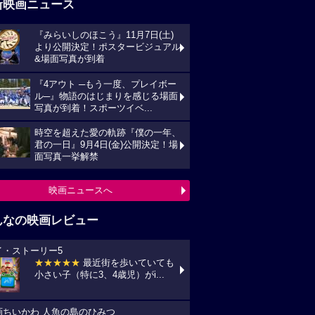
新映画ニュース
『みらいしのほこう』11月7日(土)
より公開決定！ポスタービジュアル
&場面写真が到着
『4アウト ─もう一度、プレイボー
ル─』物語のはじまりを感じる場面
写真が到着！スポーツイベ...
時空を超えた愛の軌跡『僕の一年、
君の一日』9月4日(金)公開決定！場
面写真一挙解禁
映画ニュースへ
んなの映画レビュー
イ・ストーリー5
★★★★★
最近街を歩いていても
小さい子（特に3、4歳児）がi...
画ちいかわ 人魚の島のひみつ