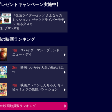
プレゼントキャンペーン実施中】
『仮面ライダーゼッツ さよならの
ミッション』ゼッツドライバーモデ
ル 光るタスキ
様 [〆8/6(木)]
週の映画ランキング
1位
スパイダーマン：ブランド・
ニュー・デイ
2位
映画ちいかわ 人魚の島のひみ
つ
3位
映画クレヨンしんちゃん 奇々
怪々！オラの妖怪バケ～ション
の映画動員数ランキング