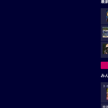
最
み
ト
映