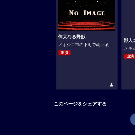
偉大なる野獣
獣人
メキシコ市の下町で幼い頃...
メキシ
出演
出演
-
このページをシェアする