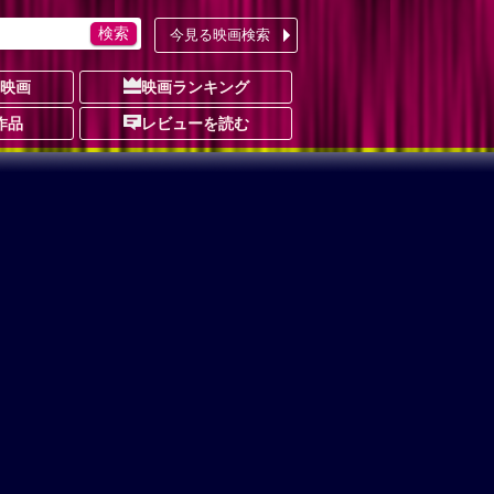
今見る映画検索
の映画
映画ランキング
作品
レビューを読む