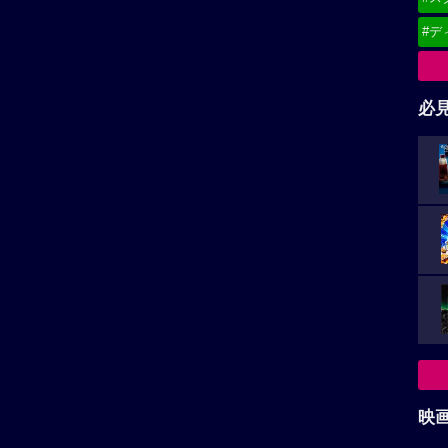
#デ
必
映