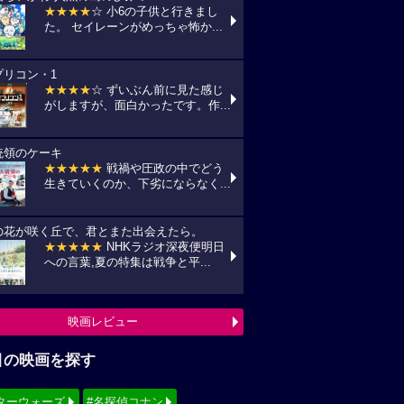
★★★★
☆ 小6の子供と行きまし
た。 セイレーンがめっちゃ怖か...
プリコン・1
★★★★
☆ ずいぶん前に見た感じ
がしますが、面白かったです。作...
統領のケーキ
★★★★★
戦禍や圧政の中でどう
生きていくのか、下劣にならなく...
の花が咲く丘で、君とまた出会えたら。
★★★★★
NHKラジオ深夜便明日
への言葉,夏の特集は戦争と平...
映画レビュー
目の映画を探す
ターウォーズ
#名探偵コナン