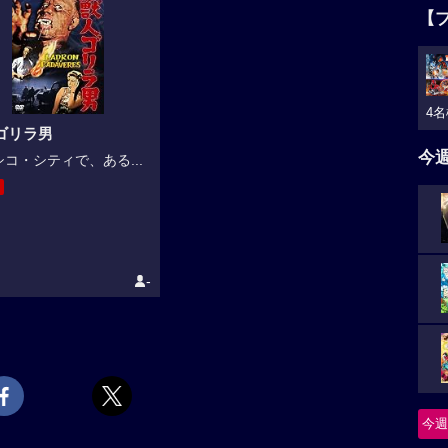
【
4名
ゴリラ男
今
コ・シティで、ある...
-
今週