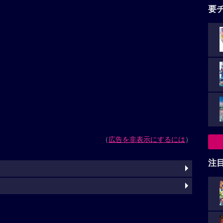
要
（
広告を非表示にするには
）
注