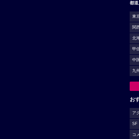
都道
東
関
北
甲
中
九
お
ア
SF
コ