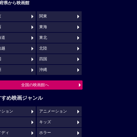
府県から映画館
京
関東
西
東海
海道
東北
信越
北陸
国
四国
州
沖縄
全国の映画館へ
すすめ映画ジャンル
クション
アニメーション
キッズ
メディ
ホラー