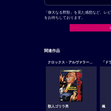
「偉大なる野獣」を見た感想など、レビ
をお待ちしております。
関連作品
クロックス・アルヴァラード作品
「ド
獣人ゴリラ男
楓