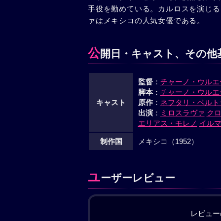
手役を勤めている。カルロスを演じる
ァはメキシコの人気女優である。
公
開日・キャスト、その他
監督
：
チャーノ・ウルエ
脚本
：
チャーノ・ウルエ
キャスト
原作
：
ネフタリ・ベルト
出演
：
ミロスラヴァ
ク
エリアス・モレノ
イル
制作国
メキシコ（1952）
ユ
ーザーレビュー
レビュー