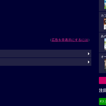
カ
あ
（
広告を非表示にするには
）
オ
注
#ス