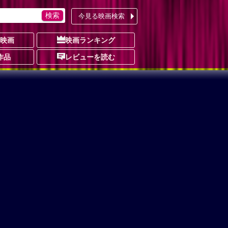
今見る映画検索
の映画
映画ランキング
作品
レビューを読む