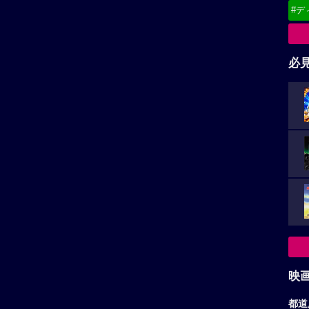
#デ
必
映
都道