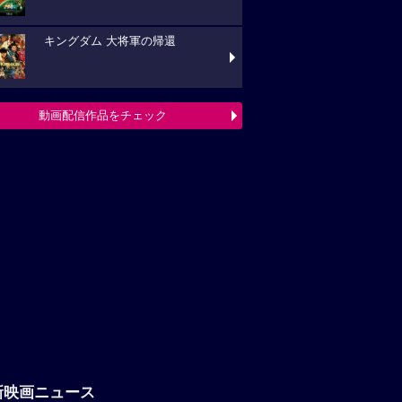
キングダム 大将軍の帰還
動画配信作品をチェック
新映画ニュース