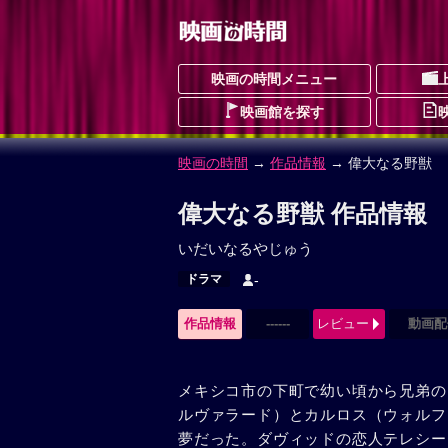
映画の時間メニュー
映画館を探す
映画の時間
→
作品情報
→ 偉大なる野獣
偉大なる野獣 作品情報
いだいなるやじゅう
ドラマ
-
作品情報
------
レビュー
動画配
メキシコ市の下町で幼い頃から兄弟の
ルヴァラード）とカルロス（ウォルフ
夢だった。ダヴィッドの恋人テレシー