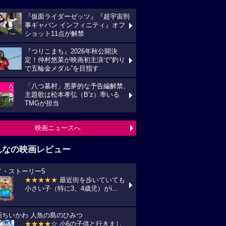
『仮面ライダーゼッツ』『超宇宙刑
事ギャバン インフィニティ』オフ
ショット11点が解禁
『つりこまち』2026年秋公開決
定！仲村悠菜が映画初主演で“釣り
で五輪金メダル”を目指す
「八つ墓村」悪夢的な予告編解禁、
主題歌は松本孝弘（B’z）率いる
TMGが担当
映画ニュースへ
んなの映画レビュー
イ・ストーリー5
★★★★★
最近街を歩いていても
小さい子（特に3、4歳児）がi...
画ちいかわ 人魚の島のひみつ
★★★★
☆ 小6の子供と行きまし