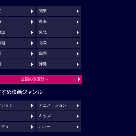
京
関東
西
東海
海道
東北
信越
北陸
国
四国
州
沖縄
全国の映画館へ
すすめ映画ジャンル
クション
アニメーション
キッズ
メディ
ホラー