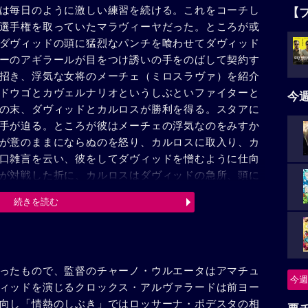
は毎日のように激しい練習を続ける。これをコーチし
【
選手権を取っていたマラヴィーヤだった。ところが或
ダヴィッドの頭に猛烈なパンチを喰わせてダヴィッド
ーのアギラールが目をつけ誘いの手をのばして契約す
招き、浮気な女将のメーチェ（ミロスラヴァ）を紹介
ドウゴとカヴェルナリオというしぶといファイターと
今
の末、ダヴィッドとカルロスが勝利を得る。スタアに
手が迫る。ところが彼はメーチェの浮気なのをみすか
が意のままにならぬのを怒り、カルロスに取入り、カ
口雑言を云い、彼をしてダヴィッドを憎むように仕向
が対戦した折に、カルロスはダヴィッドの急所、頭に
可能にしてしまう。こうしてカルロスはメキシコ・ミ
続きを読む
分の情婦にしてしまう。ダヴィッドは病床ではじめ
る。体力が回復するとダヴィッドは、リターン・マッ
ァンは驚いた。
ったもので、監督のチャーノ・ウルエータはアマチュ
今週
ィッドを演じるクロックス・アルヴァラードは前ヨー
向し「情熱のしぶき」ではロッサーナ・ポデスタの相