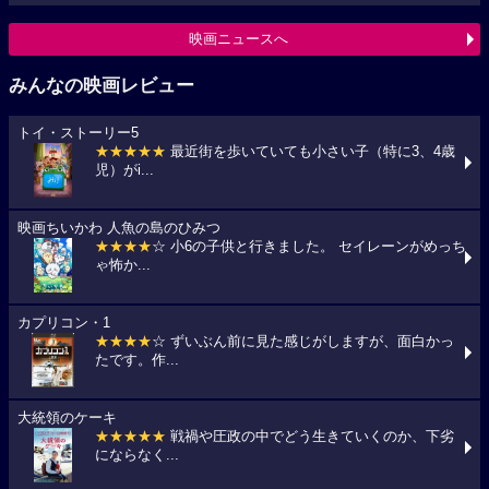
映画ニュースへ
みんなの映画レビュー
トイ・ストーリー5
★★★★★
最近街を歩いていても小さい子（特に3、4歳
児）がi...
映画ちいかわ 人魚の島のひみつ
★★★★
☆ 小6の子供と行きました。 セイレーンがめっち
ゃ怖か...
カプリコン・1
★★★★
☆ ずいぶん前に見た感じがしますが、面白かっ
たです。作...
大統領のケーキ
★★★★★
戦禍や圧政の中でどう生きていくのか、下劣
にならなく...