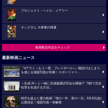
プロジェクト・ヘイル・メアリー
キングダム 大将軍の帰還
動画配信作品をチェック
最新映画ニュース
『4アウト ─もう一度、プレイボール─』物語のはじまり
を感じる場面写真が到着！スポーツイベ...
＜生成 AI＞と一緒に完成披露試写会を開催!?『5秒で完全
犯罪を生成する方法』
時空を超えた愛の軌跡『僕の一年、君の一日』9月4日(金)
公開決定！場面写真一挙解禁