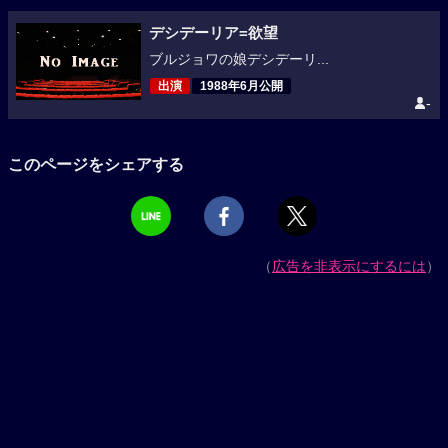
デシデーリア=欲望
ブルジョワの娘デシデーリ...
出演
1988年6月公開
-
このページをシェアする
（
広告を非表示にするには
）