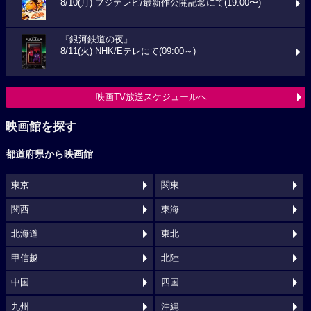
8/10(月) フジテレビ/最新作公開記念にて(19:00〜)
『銀河鉄道の夜』
8/11(火) NHK/Eテレにて(09:00～)
映画TV放送スケジュールへ
映画館を探す
都道府県から映画館
東京
関東
関西
東海
北海道
東北
甲信越
北陸
中国
四国
九州
沖縄