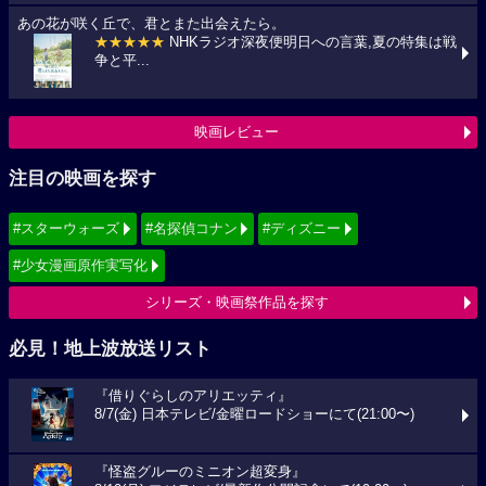
あの花が咲く丘で、君とまた出会えたら。
★★★★★
NHKラジオ深夜便明日への言葉,夏の特集は戦
争と平...
映画レビュー
注目の映画を探す
#スターウォーズ
#名探偵コナン
#ディズニー
#少女漫画原作実写化
シリーズ・映画祭作品を探す
必見！地上波放送リスト
『借りぐらしのアリエッティ』
8/7(金) 日本テレビ/金曜ロードショーにて(21:00〜)
『怪盗グルーのミニオン超変身』