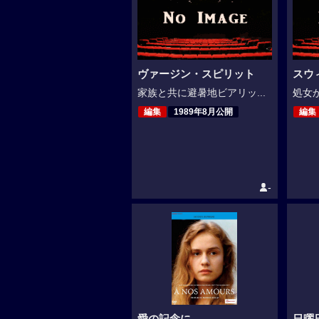
ヴァージン・スピリット
スウ
家族と共に避暑地ビアリッ...
処女か
編集
1989年8月公開
編集
-
愛の記念に
日曜