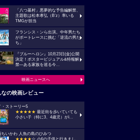
「八つ墓村」悪夢的な予告編解禁、
主題歌は松本孝弘（B’z）率いる
TMGが担当
フランシス・ンら出演。中年男たち
がボートレースに挑む「逆流の男た
ち」
『ブルーヘロン』10月23日(金)公開
決定！ポスタービジュアル&特報解
禁―ある家族を巡る今...
映画ニュースへ
んなの映画レビュー
イ・ストーリー5
★★★★★
最近街を歩いていても
小さい子（特に3、4歳児）がi...
画ちいかわ 人魚の島のひみつ
★★★★
☆ 小6の子供と行きまし