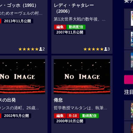
要
ン・ゴッホ（1991）
レディ・チャタレー
（2006）
ためオーヴェルの村...
第1次世界大戦の数年後、...
2013年11月公開
編集
動画配信
2007年11月公開
★★★★★
2
★★★★★
3
注
スの出発
倦怠
ンスの港町。26歳...
哲学教授マルタンは、執筆...
2002年5月公開
編集
R-18
動画配信
2000年10月公開