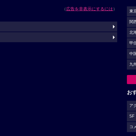
（
広告を非表示にするには
）
東
関
北
甲
中
九
お
ア
SF
コ