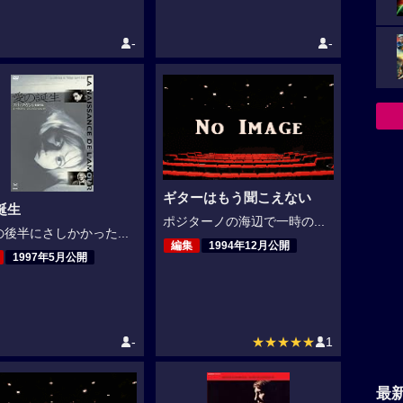
-
-
ギターはもう聞こえない
誕生
ポジターノの海辺で一時の...
後半にさしかかった...
編集
1994年12月公開
1997年5月公開
-
★★★★★
1
最