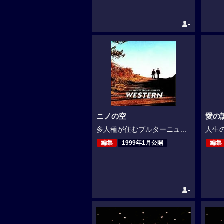
-
ニノの空
愛の
多人種が住むブルターニュ...
人生の
編集
1999年1月公開
編集
-