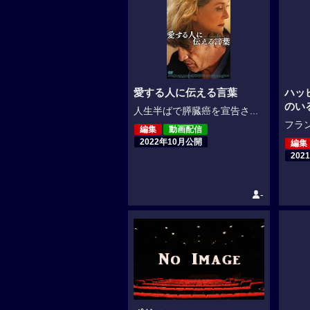
愛する人に伝える言葉
ハッ
のい
人生半ばで膵臓癌を宣告さ...
フラン
編集
動画配信
2022年10月公開
編集
202
-