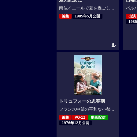
南仏イエールで夏を過ごし...
バルバ
編集
1985年5月公開
出演
198
-
トリュフォーの思春期
フランス中部の平和な小都...
編集
PG-12
動画配信
1976年12月公開