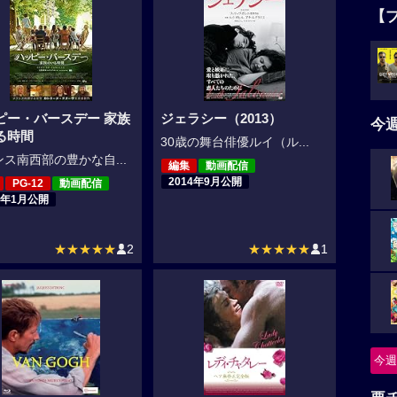
【
ピー・バースデー 家族
ジェラシー（2013）
今
る時間
30歳の舞台俳優ルイ（ル...
ス南西部の豊かな自...
編集
動画配信
2014年9月公開
PG-12
動画配信
1年1月公開
★★★★★
2
★★★★★
1
今週