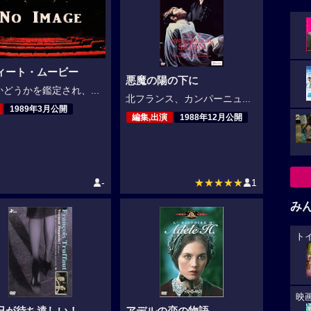
ィート・ムービー
悪魔の陽の下に
どうかを鑑定され、...
北フランス、カンパーニュ...
1989年3月公開
編集,出演
1988年12月公開
-
★★★★★
1
み
ト
映
日が待ち遠しい！
アデルの恋の物語