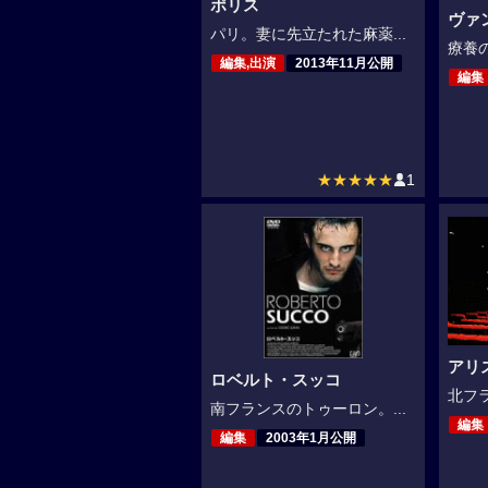
ポリス
ヴァ
パリ。妻に先立たれた麻薬...
療養の
編集,出演
2013年11月公開
編集
★★★★★
1
アリ
ロベルト・スッコ
北フラ
南フランスのトゥーロン。...
編集
編集
2003年1月公開