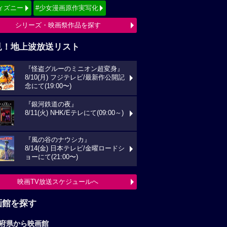
ィズニー
#少女漫画原作実写化
シリーズ・映画祭作品を探す
見！地上波放送リスト
『怪盗グルーのミニオン超変身』
8/10(月) フジテレビ/最新作公開記
念にて(19:00〜)
『銀河鉄道の夜』
8/11(火) NHK/Eテレにて(09:00～)
『風の谷のナウシカ』
8/14(金) 日本テレビ/金曜ロードシ
ョーにて(21:00〜)
映画TV放送スケジュールへ
画館を探す
府県から映画館