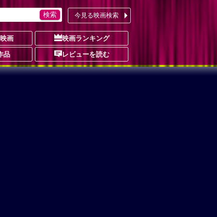
今見る映画検索
の映画
映画ランキング
作品
レビューを読む