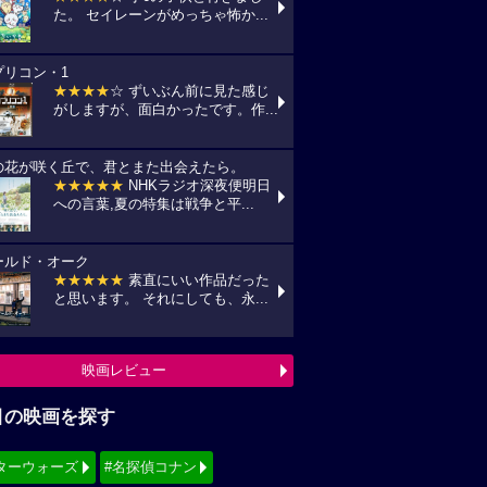
た。 セイレーンがめっちゃ怖か...
プリコン・1
★★★★
☆ ずいぶん前に見た感じ
がしますが、面白かったです。作...
の花が咲く丘で、君とまた出会えたら。
★★★★★
NHKラジオ深夜便明日
への言葉,夏の特集は戦争と平...
ールド・オーク
★★★★★
素直にいい作品だった
と思います。 それにしても、永...
映画レビュー
目の映画を探す
ターウォーズ
#名探偵コナン