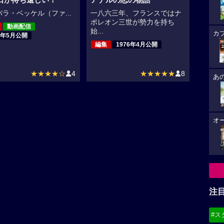
ラ・ベッケル（ファ...
一八六三年、フランスではナ
ポレオン三世が勢力を持ち
動画配信
始...
カ
5年5月公開
編集
1976年4月公開
★★★★☆
4
★★★★★
8
あ
オ
注
#ス