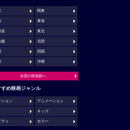
京
関東
西
東海
海道
東北
信越
北陸
国
四国
州
沖縄
全国の映画館へ
すすめ映画ジャンル
クション
アニメーション
キッズ
メディ
ホラー