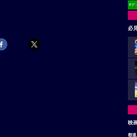
#デ
必
映
都道