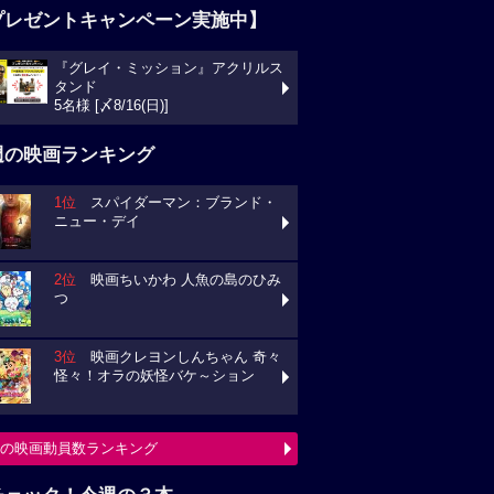
プレゼントキャンペーン実施中】
『グレイ・ミッション』アクリルス
タンド
5名様 [〆8/16(日)]
週の映画ランキング
1位
スパイダーマン：ブランド・
ニュー・デイ
2位
映画ちいかわ 人魚の島のひみ
つ
3位
映画クレヨンしんちゃん 奇々
怪々！オラの妖怪バケ～ション
の映画動員数ランキング