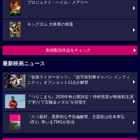
プロジェクト・ヘイル・メアリー
キングダム 大将軍の帰還
動画配信作品をチェック
最新映画ニュース
『仮面ライダーゼッツ』『超宇宙刑事ギャバン インフィ
ニティ』オフショット11点が解禁
『つりこまち』2026年秋公開決定！仲村悠菜が映画初主演
で“釣りで五輪金メダル”を目指す
「八つ墓村」悪夢的な予告編解禁、主題歌は松本孝弘
（B’z）率いるTMGが担当