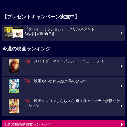
【プレゼントキャンペーン実施中】
『グレイ・ミッション』アクリルスタンド
5名様 [〆8/16(日)]
今週の映画ランキング
1位
スパイダーマン：ブランド・ニュー・デイ
2位
映画ちいかわ 人魚の島のひみつ
3位
映画クレヨンしんちゃん 奇々怪々！オラの妖怪バケ
～ション
今週の映画動員数ランキング