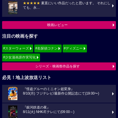
★★★★★
素直にいい作品だったと思います。 それにし
ても、永...
映画レビュー
注目の映画を探す
#スターウォーズ
#名探偵コナン
#ディズニー
#少女漫画原作実写化
シリーズ・映画祭作品を探す
必見！地上波放送リスト
『怪盗グルーのミニオン超変身』
8/10(月) フジテレビ/最新作公開記念にて(19:00〜)
『銀河鉄道の夜』
8/11(火) NHK/Eテレにて(09:00～)