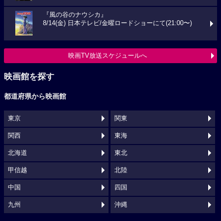
『風の谷のナウシカ』
8/14(金) 日本テレビ/金曜ロードショーにて(21:00〜)
映画TV放送スケジュールへ
映画館を探す
都道府県から映画館
東京
関東
関西
東海
北海道
東北
甲信越
北陸
中国
四国
九州
沖縄