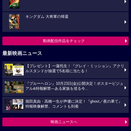
キングダム 大将軍の帰還
動画配信作品をチェック
最新映画ニュース
【プレゼント】一蓮托生！『グレイ・ミッション』アクリ
ルスタンドが抽選で5名様に当たる！
『ブルーヘロン』10月23日(金)公開決定！ポスタービジュ
アル&特報解禁―ある家族を巡る今...
堀田真由・高橋一生が声優に決定！『ghost／夜の果て』
特報映像解禁、コメントも到着
映画ニュースへ