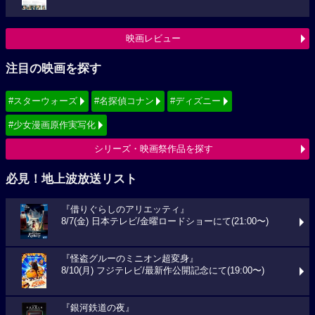
映画レビュー
注目の映画を探す
#スターウォーズ
#名探偵コナン
#ディズニー
#少女漫画原作実写化
シリーズ・映画祭作品を探す
必見！地上波放送リスト
『借りぐらしのアリエッティ』
8/7(金) 日本テレビ/金曜ロードショーにて(21:00〜)
『怪盗グルーのミニオン超変身』
8/10(月) フジテレビ/最新作公開記念にて(19:00〜)
『銀河鉄道の夜』