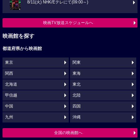
8/11(火) NHK/Eテレにて(09:00～)
映画TV放送スケジュールへ
映画館を探す
都道府県から映画館
東京
関東
関西
東海
北海道
東北
甲信越
北陸
中国
四国
九州
沖縄
全国の映画館へ