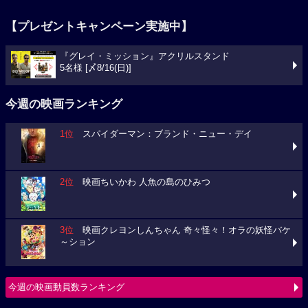
【プレゼントキャンペーン実施中】
『グレイ・ミッション』アクリルスタンド
5名様 [〆8/16(日)]
今週の映画ランキング
1位
スパイダーマン：ブランド・ニュー・デイ
2位
映画ちいかわ 人魚の島のひみつ
3位
映画クレヨンしんちゃん 奇々怪々！オラの妖怪バケ
～ション
今週の映画動員数ランキング