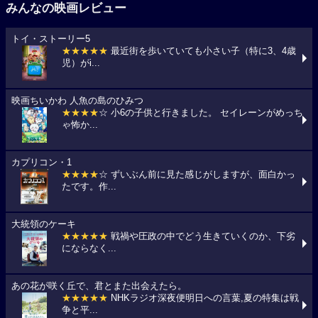
みんなの映画レビュー
トイ・ストーリー5
★★★★★
最近街を歩いていても小さい子（特に3、4歳
児）がi...
映画ちいかわ 人魚の島のひみつ
★★★★
☆ 小6の子供と行きました。 セイレーンがめっち
ゃ怖か...
カプリコン・1
★★★★
☆ ずいぶん前に見た感じがしますが、面白かっ
たです。作...
大統領のケーキ
★★★★★
戦禍や圧政の中でどう生きていくのか、下劣
にならなく...
あの花が咲く丘で、君とまた出会えたら。
★★★★★
NHKラジオ深夜便明日への言葉,夏の特集は戦
争と平...