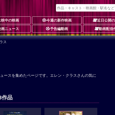
上映中の映画
今週の新作映画
近日公開
映画ニュース
予告編動画
動画配信
ラス
ュースを集めたページです。エレン・クラスさんの気に
3作品