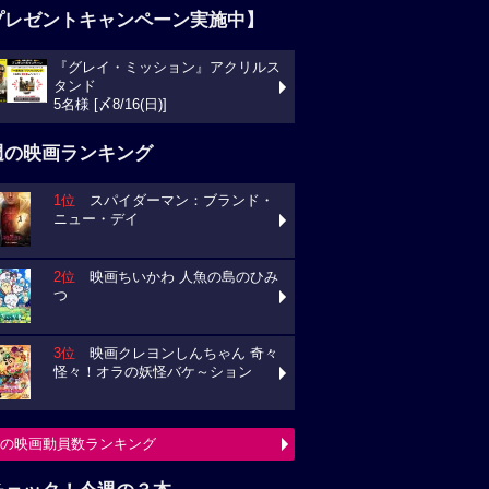
プレゼントキャンペーン実施中】
『グレイ・ミッション』アクリルス
タンド
5名様 [〆8/16(日)]
週の映画ランキング
1位
スパイダーマン：ブランド・
ニュー・デイ
2位
映画ちいかわ 人魚の島のひみ
つ
3位
映画クレヨンしんちゃん 奇々
怪々！オラの妖怪バケ～ション
の映画動員数ランキング