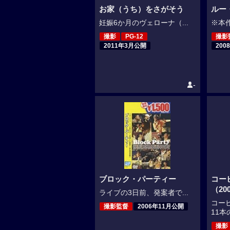
お家（うち）をさがそう
ルー
妊娠6か月のヴェローナ（...
※本作
撮影
PG-12
撮影
2011年3月公開
200
-
ブロック・パーティー
コー
（20
ライブの3日前、発案者で...
コー
撮影監督
2006年11月公開
11本
撮影