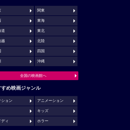
京
関東
西
東海
海道
東北
信越
北陸
国
四国
州
沖縄
全国の映画館へ
すすめ映画ジャンル
クション
アニメーション
キッズ
メディ
ホラー