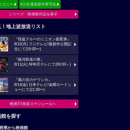
ィズニー
#少女漫画原作実写化
シリーズ・映画祭作品を探す
見！地上波放送リスト
『怪盗グルーのミニオン超変身』
8/10(月) フジテレビ/最新作公開記
念にて(19:00〜)
『銀河鉄道の夜』
8/11(火) NHK/Eテレにて(09:00～)
『風の谷のナウシカ』
8/14(金) 日本テレビ/金曜ロードシ
ョーにて(21:00〜)
映画TV放送スケジュールへ
画館を探す
府県から映画館