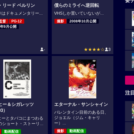
要
・リード ベルリン
僕らのミライへ逆回転
はドキュメンタリー...
VHSしか置いていないが...
監督
PG-12
撮影
2008年10月公開
8年9月公開
-
★★★★☆
3
注
ヒー＆シガレッツ
エターナル・サンシャイン
03）
バレンタイン目前のある日、
ジョエル（ジム・キャリ
ヒーとタバコにまつわる
ー）...
のショート・ストーリ...
撮影
動画配信
動画配信