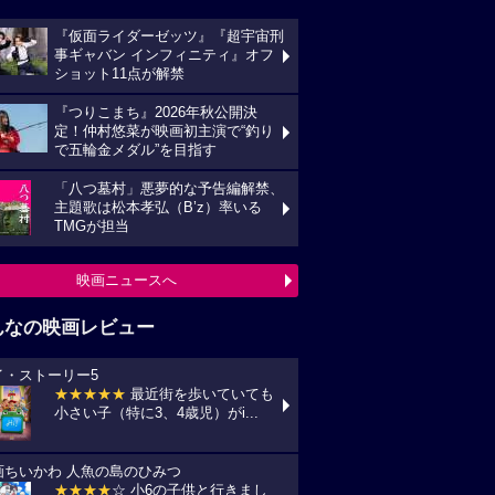
『仮面ライダーゼッツ』『超宇宙刑
事ギャバン インフィニティ』オフ
ショット11点が解禁
『つりこまち』2026年秋公開決
定！仲村悠菜が映画初主演で“釣り
で五輪金メダル”を目指す
「八つ墓村」悪夢的な予告編解禁、
主題歌は松本孝弘（B’z）率いる
TMGが担当
映画ニュースへ
んなの映画レビュー
イ・ストーリー5
★★★★★
最近街を歩いていても
小さい子（特に3、4歳児）がi...
画ちいかわ 人魚の島のひみつ
★★★★
☆ 小6の子供と行きまし