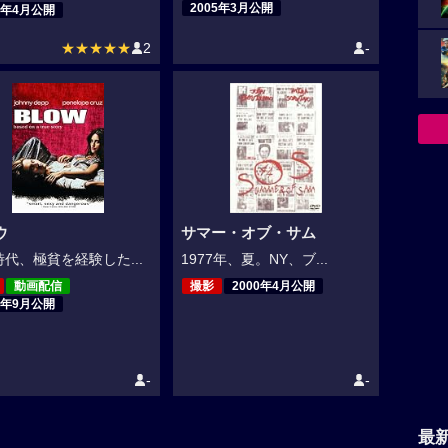
2005年3月公開
5年4月公開
★★★★★
2
-
ウ
サマー・オブ・サム
代、極貧を経験した...
1977年、夏。NY、ブ...
動画配信
撮影
2000年4月公開
1年9月公開
-
-
最