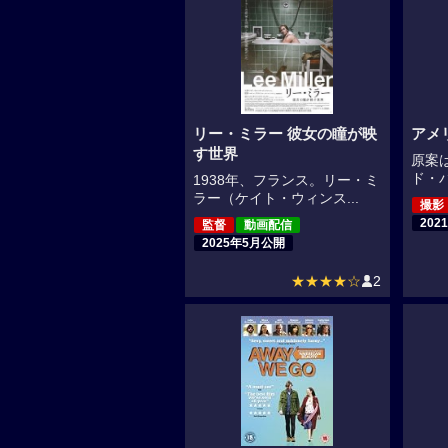
リー・ミラー 彼女の瞳が映
アメ
す世界
原案
ド・バ
1938年、フランス。リー・ミ
ラー（ケイト・ウィンス...
撮影
202
監督
動画配信
2025年5月公開
★★★★☆
2