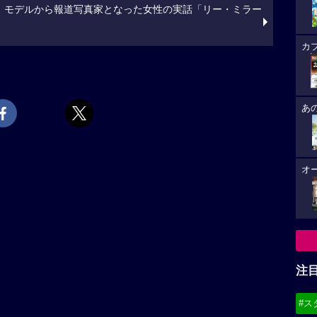
。モデルから報道写真家となった女性の実話「リー・ミラー
カ
あ
オ
注
#ス