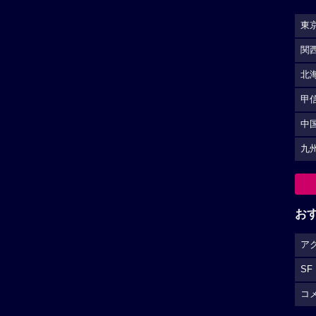
東
関
北
甲
中
九
お
ア
SF
コ