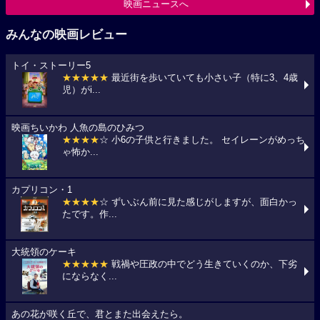
映画ニュースへ
みんなの映画レビュー
トイ・ストーリー5
★★★★★
最近街を歩いていても小さい子（特に3、4歳
児）がi...
映画ちいかわ 人魚の島のひみつ
★★★★
☆ 小6の子供と行きました。 セイレーンがめっち
ゃ怖か...
カプリコン・1
★★★★
☆ ずいぶん前に見た感じがしますが、面白かっ
たです。作...
大統領のケーキ
★★★★★
戦禍や圧政の中でどう生きていくのか、下劣
にならなく...
あの花が咲く丘で、君とまた出会えたら。