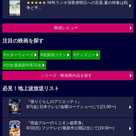
★★★★★
NHKラジオ深夜便明日への言葉,夏の特集は戦
争と平...
映画レビュー
注目の映画を探す
#スターウォーズ
#名探偵コナン
#ディズニー
#少女漫画原作実写化
シリーズ・映画祭作品を探す
必見！地上波放送リスト
『借りぐらしのアリエッティ』
8/7(金) 日本テレビ/金曜ロードショーにて(21:00〜)
『怪盗グルーのミニオン超変身』
8/10(月) フジテレビ/最新作公開記念にて(19:00〜)