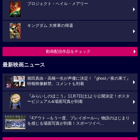
プロジェクト・ヘイル・メアリー
キングダム 大将軍の帰還
動画配信作品をチェック
最新映画ニュース
堀田真由・高橋一生が声優に決定！『ghost／夜の果て』
特報映像解禁、コメントも到着
『みらいしのほこう』11月7日(土)より公開決定！ポスタ
ービジュアル&場面写真が到着
『4アウト ─もう一度、プレイボール─』物語のはじまり
を感じる場面写真が到着！スポーツイベ...