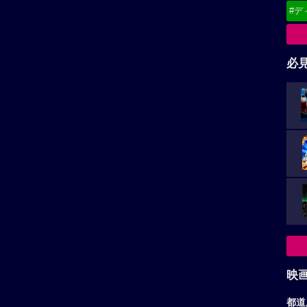
#デ
必
映
都道