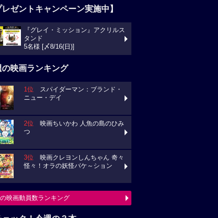
プレゼントキャンペーン実施中】
『グレイ・ミッション』アクリルス
タンド
5名様 [〆8/16(日)]
週の映画ランキング
1位
スパイダーマン：ブランド・
ニュー・デイ
2位
映画ちいかわ 人魚の島のひみ
つ
3位
映画クレヨンしんちゃん 奇々
怪々！オラの妖怪バケ～ション
の映画動員数ランキング