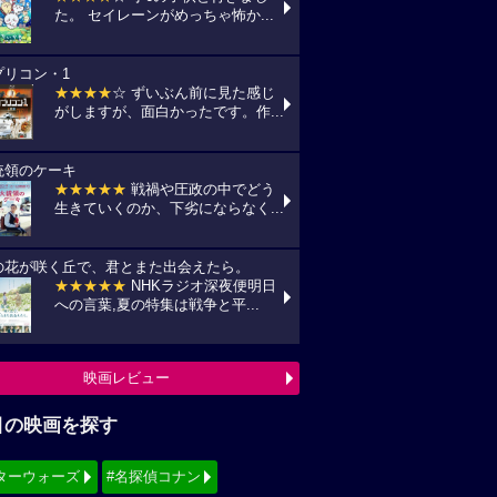
た。 セイレーンがめっちゃ怖か...
プリコン・1
★★★★
☆ ずいぶん前に見た感じ
がしますが、面白かったです。作...
統領のケーキ
★★★★★
戦禍や圧政の中でどう
生きていくのか、下劣にならなく...
の花が咲く丘で、君とまた出会えたら。
★★★★★
NHKラジオ深夜便明日
への言葉,夏の特集は戦争と平...
映画レビュー
目の映画を探す
ターウォーズ
#名探偵コナン