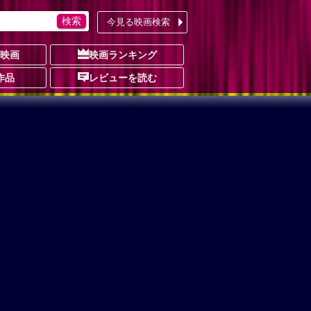
今見る映画検索
の映画
映画ランキング
作品
レビューを読む