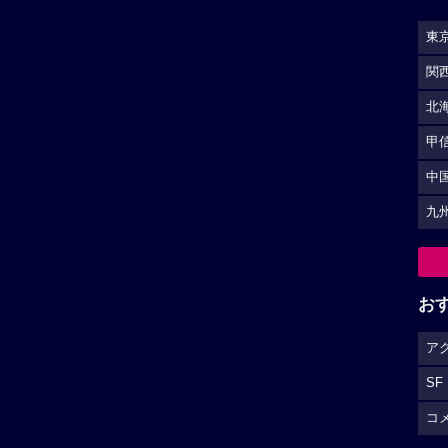
東
関
北
甲
中
九
お
ア
SF
コ