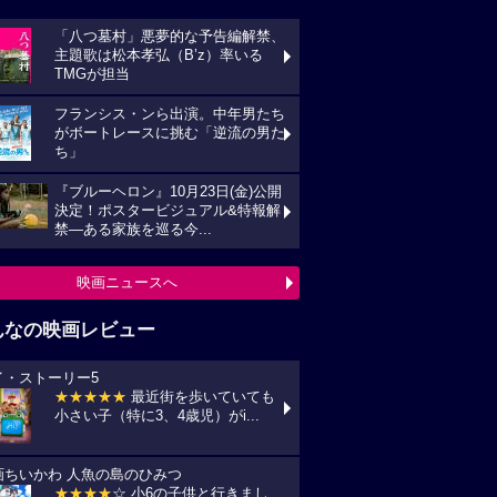
「八つ墓村」悪夢的な予告編解禁、
主題歌は松本孝弘（B’z）率いる
TMGが担当
フランシス・ンら出演。中年男たち
がボートレースに挑む「逆流の男た
ち」
『ブルーヘロン』10月23日(金)公開
決定！ポスタービジュアル&特報解
禁―ある家族を巡る今...
映画ニュースへ
んなの映画レビュー
イ・ストーリー5
★★★★★
最近街を歩いていても
小さい子（特に3、4歳児）がi...
画ちいかわ 人魚の島のひみつ
★★★★
☆ 小6の子供と行きまし