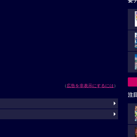
要
（
広告を非表示にするには
）
注