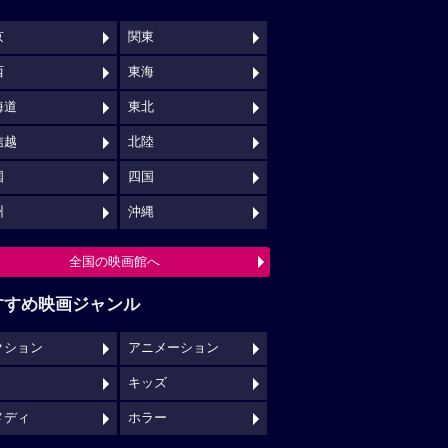
京
関東
西
東海
海道
東北
信越
北陸
国
四国
州
沖縄
全国の映画館へ
すすめ映画ジャンル
クション
アニメーション
キッズ
メディ
ホラー