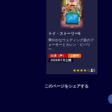
トイ・ストーリー5
華やかなウェディング姿のフ
ォーキーとカレン・ビバリ
ー...
出演（声）
上映中
2026年7月公開
★★★★☆
5
このページをシェアする