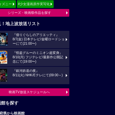
ィズニー
#少女漫画原作実写化
シリーズ・映画祭作品を探す
見！地上波放送リスト
『借りぐらしのアリエッティ』
8/7(金) 日本テレビ/金曜ロードショ
ーにて(21:00〜)
『怪盗グルーのミニオン超変身』
8/10(月) フジテレビ/最新作公開記
念にて(19:00〜)
『銀河鉄道の夜』
8/11(火) NHK/Eテレにて(09:00～)
映画TV放送スケジュールへ
画館を探す
府県から映画館