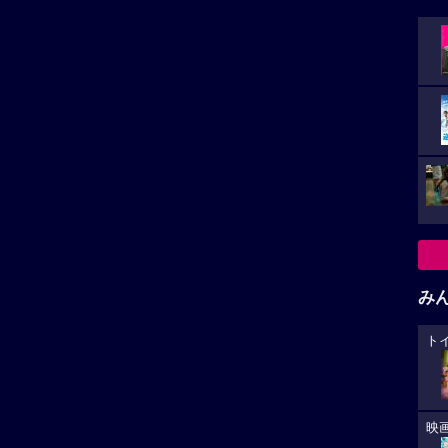
み
ト
映