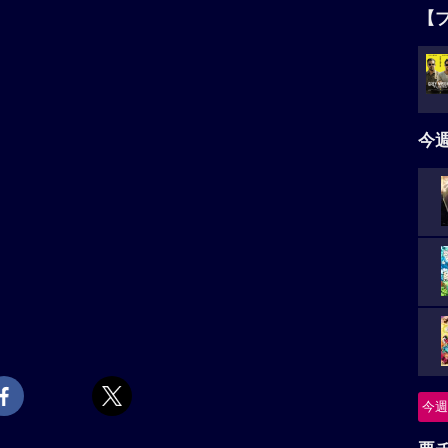
【
今
今週