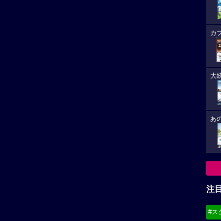
カ
大
あ
注
#ス