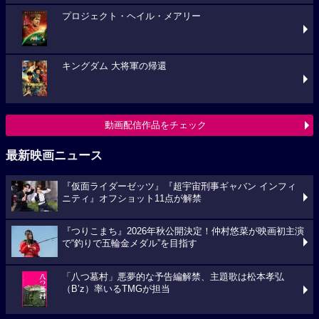
プロジェクト・ヘイル・メアリー
キングダム 大将軍の帰還
動画配信作品をチェック
最新映画ニュース
『仮面ライダーゼッツ』『超宇宙刑事ギャバン インフィ
ニティ』オフショット11点が解禁
『つりこまち』2026年秋公開決定！仲村悠菜が映画初主演
で“釣りで五輪金メダル”を目指す
「八つ墓村」悪夢的な予告編解禁、主題歌は松本孝弘
（B’z）率いるTMGが担当