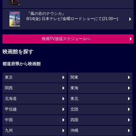
『風の谷のナウシカ』
8/14(金) 日本テレビ/金曜ロードショーにて(21:00〜)
映画TV放送スケジュールへ
映画館を探す
都道府県から映画館
東京
関東
関西
東海
北海道
東北
甲信越
北陸
中国
四国
九州
沖縄