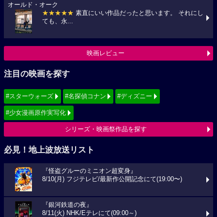
オールド・オーク
★★★★★
素直にいい作品だったと思います。 それにし
ても、永...
映画レビュー
注目の映画を探す
#スターウォーズ
#名探偵コナン
#ディズニー
#少女漫画原作実写化
シリーズ・映画祭作品を探す
必見！地上波放送リスト
『怪盗グルーのミニオン超変身』
8/10(月) フジテレビ/最新作公開記念にて(19:00〜)
『銀河鉄道の夜』
8/11(火) NHK/Eテレにて(09:00～)