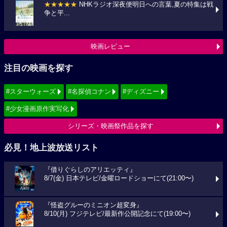
★★★★★
NHKラジオ深夜便明日への言葉,夏の特集は戦
争と平...
映画レビュー
注目の映画を探す
#スターウォーズ
#名探偵コナン
#ディズニー
#少女漫画原作実写化
シリーズ・映画祭作品を探す
必見！地上波放送リスト
『借りぐらしのアリエッティ』
8/7(金) 日本テレビ/金曜ロードショーにて(21:00〜)
『怪盗グルーのミニオン超変身』
8/10(月) フジテレビ/最新作公開記念にて(19:00〜)