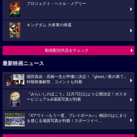
プロジェクト・ヘイル・メアリー
キングダム 大将軍の帰還
動画配信作品をチェック
最新映画ニュース
堀田真由・高橋一生が声優に決定！『ghost／夜の果て』
特報映像解禁、コメントも到着
『みらいしのほこう』11月7日(土)より公開決定！ポスタ
ービジュアル&場面写真が到着
『4アウト ─もう一度、プレイボール─』物語のはじまり
を感じる場面写真が到着！スポーツイベ...