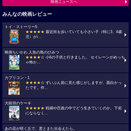
映画ニュースへ
みんなの映画レビュー
トイ・ストーリー5
★★★★★
最近街を歩いていても小さい子（特に3、4歳
児）がi...
映画ちいかわ 人魚の島のひみつ
★★★★
☆ 小6の子供と行きました。 セイレーンがめっち
ゃ怖か...
カプリコン・1
★★★★
☆ ずいぶん前に見た感じがしますが、面白かっ
たです。作...
大統領のケーキ
★★★★★
戦禍や圧政の中でどう生きていくのか、下劣
にならなく...
あの花が咲く丘で、君とまた出会えたら。