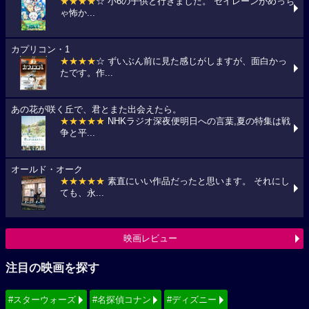
★★★★
☆ 小6の子供と行きました。 セイレーンがめっち
ゃ怖か...
カプリコン・1
★★★★
☆ ずいぶん前に見た感じがしますが、面白かっ
たです。作...
あの花が咲く丘で、君とまた出会えたら。
★★★★★
NHKラジオ深夜便明日への言葉,夏の特集は戦
争と平...
オールド・オーク
★★★★★
素直にいい作品だったと思います。 それにし
ても、永...
映画レビュー
注目の映画を探す
#スターウォーズ
#名探偵コナン
#ディズニー