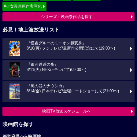
#少女漫画原作実写化
シリーズ・映画祭作品を探す
必見！地上波放送リスト
『怪盗グルーのミニオン超変身』
8/10(月) フジテレビ/最新作公開記念にて(19:00〜)
『銀河鉄道の夜』
8/11(火) NHK/Eテレにて(09:00～)
『風の谷のナウシカ』
8/14(金) 日本テレビ/金曜ロードショーにて(21:00〜)
映画TV放送スケジュールへ
映画館を探す
都道府県から映画館