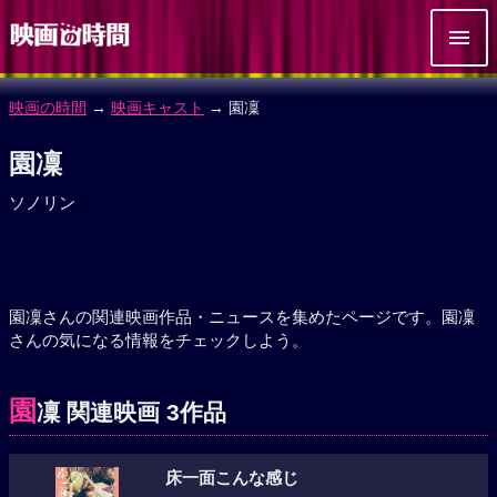
映画の時間
→
映画キャスト
→ 園凜
園凜
ソノリン
園凜さんの関連映画作品・ニュースを集めたページです。園凜
さんの気になる情報をチェックしよう。
園
凜 関連映画 3作品
床一面こんな感じ