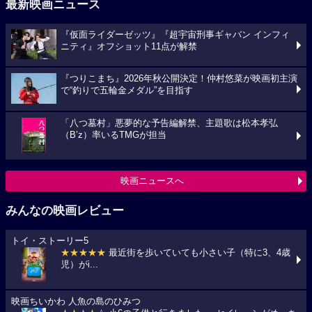
最新映画ニュース
『仮面ライダーゼッツ』『超宇宙刑事ギャバン インフィ
ニティ』オフショット11点が解禁
『つりこまち』2026年秋公開決定！仲村悠菜が映画初主演
で“釣りで五輪金メダル”を目指す
「八つ墓村」悪夢的な予告編解禁、主題歌は松本孝弘
（B’z）率いるTMGが担当
映画ニュースへ
みんなの映画レビュー
トイ・ストーリー5
★★★★★
最近街を歩いていても小さい子（特に3、4歳
児）がi...
映画ちいかわ 人魚の島のひみつ