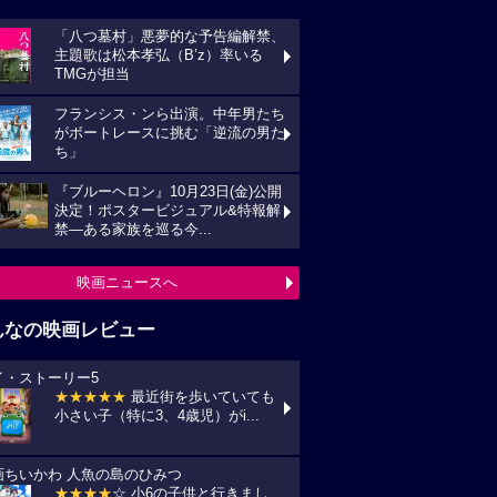
「八つ墓村」悪夢的な予告編解禁、
主題歌は松本孝弘（B’z）率いる
TMGが担当
フランシス・ンら出演。中年男たち
がボートレースに挑む「逆流の男た
ち」
『ブルーヘロン』10月23日(金)公開
決定！ポスタービジュアル&特報解
禁―ある家族を巡る今...
映画ニュースへ
んなの映画レビュー
イ・ストーリー5
★★★★★
最近街を歩いていても
小さい子（特に3、4歳児）がi...
画ちいかわ 人魚の島のひみつ
★★★★
☆ 小6の子供と行きまし