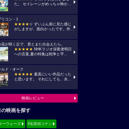
た。 セイレーンがめっちゃ怖か...
プリコン・1
★★★★
☆ ずいぶん前に見た感じ
がしますが、面白かったです。作...
の花が咲く丘で、君とまた出会えたら。
★★★★★
NHKラジオ深夜便明日
への言葉,夏の特集は戦争と平...
ールド・オーク
★★★★★
素直にいい作品だった
と思います。 それにしても、永...
映画レビュー
目の映画を探す
ターウォーズ
#名探偵コナン