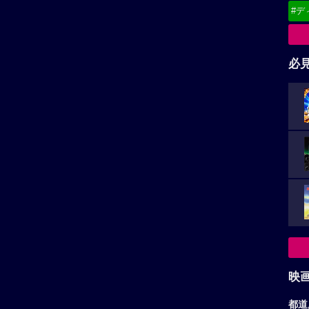
#デ
必
映
都道