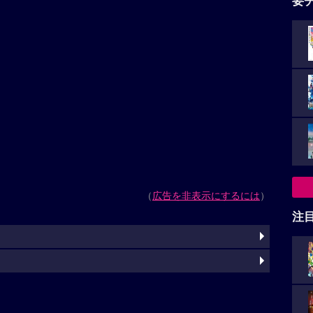
要
（
広告を非表示にするには
）
注