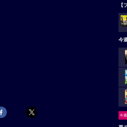
【
今
今週