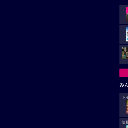
み
ト
映