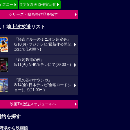
ィズニー
#少女漫画原作実写化
シリーズ・映画祭作品を探す
見！地上波放送リスト
『怪盗グルーのミニオン超変身』
8/10(月) フジテレビ/最新作公開記
念にて(19:00〜)
『銀河鉄道の夜』
8/11(火) NHK/Eテレにて(09:00～)
『風の谷のナウシカ』
8/14(金) 日本テレビ/金曜ロードシ
ョーにて(21:00〜)
映画TV放送スケジュールへ
画館を探す
府県から映画館