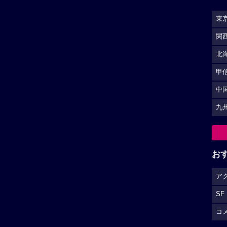
東
関
北
甲
中
九
お
ア
SF
コ