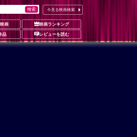
今見る映画検索
の映画
映画ランキング
作品
レビューを読む