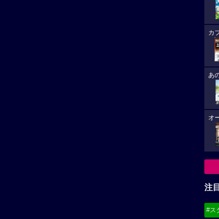
カ
あ
オ
注
#ス