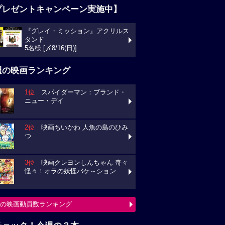
プレゼントキャンペーン実施中】
『グレイ・ミッション』アクリルス
タンド
5名様 [〆8/16(日)]
週の映画ランキング
1位
スパイダーマン：ブランド・
ニュー・デイ
2位
映画ちいかわ 人魚の島のひみ
つ
3位
映画クレヨンしんちゃん 奇々
怪々！オラの妖怪バケ～ション
の映画動員数ランキング