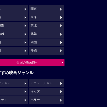
京
関東
西
東海
海道
東北
信越
北陸
国
四国
州
沖縄
全国の映画館へ
すすめ映画ジャンル
クション
アニメーション
キッズ
メディ
ホラー