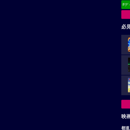
#デ
必
映
都道