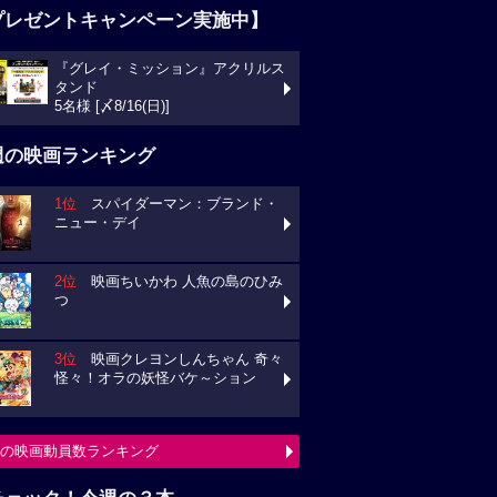
プレゼントキャンペーン実施中】
『グレイ・ミッション』アクリルス
タンド
5名様 [〆8/16(日)]
週の映画ランキング
1位
スパイダーマン：ブランド・
ニュー・デイ
2位
映画ちいかわ 人魚の島のひみ
つ
3位
映画クレヨンしんちゃん 奇々
怪々！オラの妖怪バケ～ション
の映画動員数ランキング