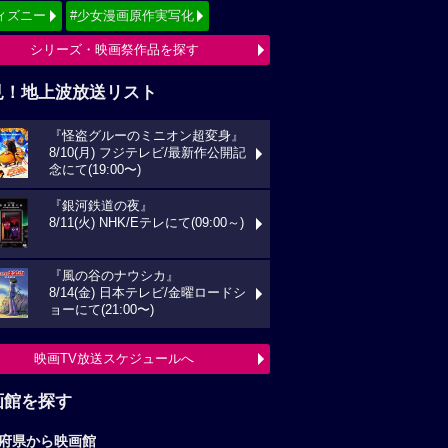
ィズニー
#少女漫画原作実写化
シリーズ・映画祭作品を探す
見！地上波放送リスト
『怪盗グルーのミニオン超変身』
8/10(月) フジテレビ/最新作公開記
念にて(19:00〜)
『銀河鉄道の夜』
8/11(火) NHK/Eテレにて(09:00～)
『風の谷のナウシカ』
8/14(金) 日本テレビ/金曜ロードシ
ョーにて(21:00〜)
映画TV放送スケジュールへ
画館を探す
府県から映画館