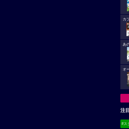
カ
あ
オ
注
#ス