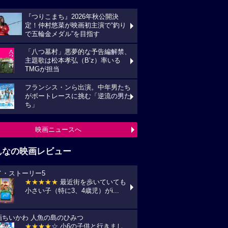
『つりこまち』2026年秋公開決
定！仲村悠菜が映画初主演で“釣り
で五輪金メダル”を目指す
「八つ墓村」悪夢的な予告編解禁、
主題歌は松本孝弘（B’z）率いる
TMGが担当
フランシス・ンら出演。中年男たち
がボートレースに挑む「逆流の男た
ち」
映画ニュースへ
んなの映画レビュー
イ・ストーリー5
★★★★★
最近街を歩いていても
小さい子（特に3、4歳児）がi...
画ちいかわ 人魚の島のひみつ
★★★★
☆ 小6の子供と行きまし