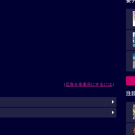
要
（
広告を非表示にするには
）
注