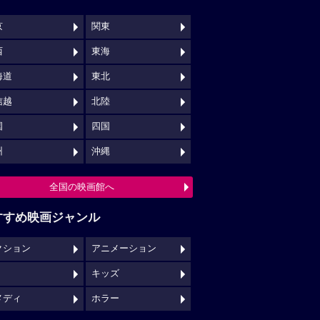
京
関東
西
東海
海道
東北
信越
北陸
国
四国
州
沖縄
全国の映画館へ
すすめ映画ジャンル
クション
アニメーション
キッズ
メディ
ホラー