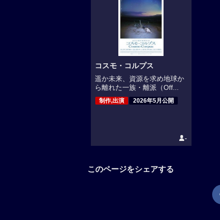
コスモ・コルプス
遥か未来、資源を求め地球か
ら離れた一族・離派（Off...
制作,出演
2026年5月公開
-
このページをシェアする