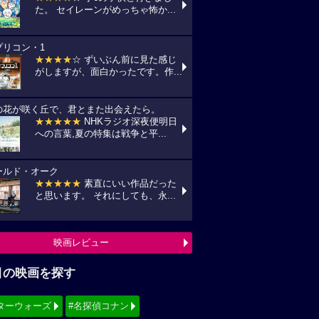
た。 セイレーンがめっちゃ怖か...
プリコン・1
★★★★
☆ ずいぶん前に見た感じ
がしますが、面白かったです。作...
の花が咲く丘で、君とまた出会えたら。
★★★★★
NHKラジオ深夜便明日
への言葉,夏の特集は戦争と平...
ールド・オーク
★★★★★
素直にいい作品だった
と思います。 それにしても、永...
映画レビュー
目の映画を探す
ターウォーズ
#名探偵コナン