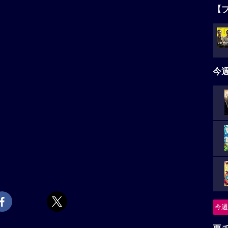
【
今
今週