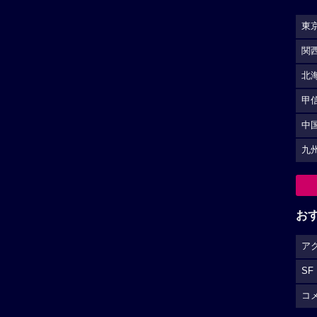
東
関
北
甲
中
九
お
ア
SF
コ