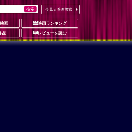
今見る映画検索
の映画
映画ランキング
作品
レビューを読む