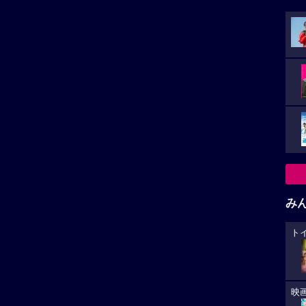
み
ト
映