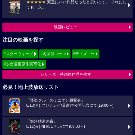
★★★★★
素直にいい作品だったと思います。 それにし
ても、永...
映画レビュー
注目の映画を探す
#スターウォーズ
#名探偵コナン
#ディズニー
#少女漫画原作実写化
シリーズ・映画祭作品を探す
必見！地上波放送リスト
『怪盗グルーのミニオン超変身』
8/10(月) フジテレビ/最新作公開記念にて(19:00〜)
『銀河鉄道の夜』
8/11(火) NHK/Eテレにて(09:00～)