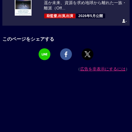
遥か未来、資源を求め地球から離れた一族・
離派（Off...
助監督,出演,出演
2026年5月公開
-
このページをシェアする
（
広告を非表示にするには
）