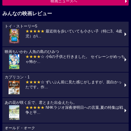
映画ニュースへ
みんなの映画レビュー
トイ・ストーリー5
★★★★★
最近街を歩いていても小さい子（特に3、4歳
児）がi...
映画ちいかわ 人魚の島のひみつ
★★★★
☆ 小6の子供と行きました。 セイレーンがめっち
ゃ怖か...
カプリコン・1
★★★★
☆ ずいぶん前に見た感じがしますが、面白かっ
たです。作...
あの花が咲く丘で、君とまた出会えたら。
★★★★★
NHKラジオ深夜便明日への言葉,夏の特集は戦
争と平...
オールド・オーク