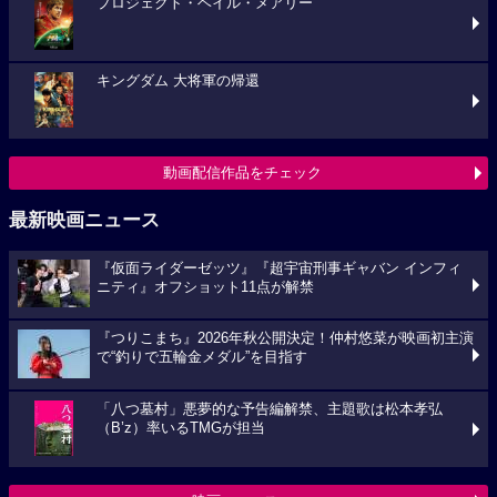
プロジェクト・ヘイル・メアリー
キングダム 大将軍の帰還
動画配信作品をチェック
最新映画ニュース
『仮面ライダーゼッツ』『超宇宙刑事ギャバン インフィ
ニティ』オフショット11点が解禁
『つりこまち』2026年秋公開決定！仲村悠菜が映画初主演
で“釣りで五輪金メダル”を目指す
「八つ墓村」悪夢的な予告編解禁、主題歌は松本孝弘
（B’z）率いるTMGが担当