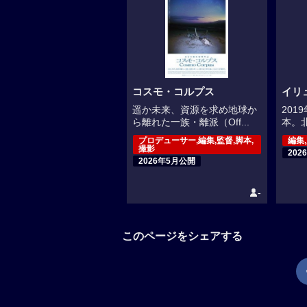
コスモ・コルプス
イリ
遥か未来、資源を求め地球か
20
ら離れた一族・離派（Off...
本。北
プロデューサー,編集,監督,脚本,
編集
撮影
202
2026年5月公開
-
このページをシェアする