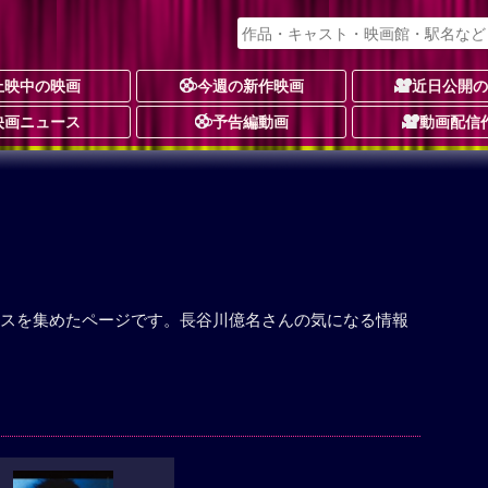
上映中の映画
今週の新作映画
近日公開
映画ニュース
予告編動画
動画配信
スを集めたページです。長谷川億名さんの気になる情報