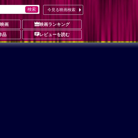
今見る映画検索
の映画
映画ランキング
作品
レビューを読む