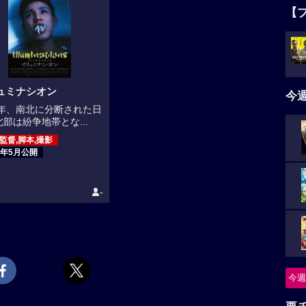
【
ュミナシオン
今
19年、南北に分断された日
部は紛争地帯とな...
,監督,脚本,撮影
6年5月公開
-
今週