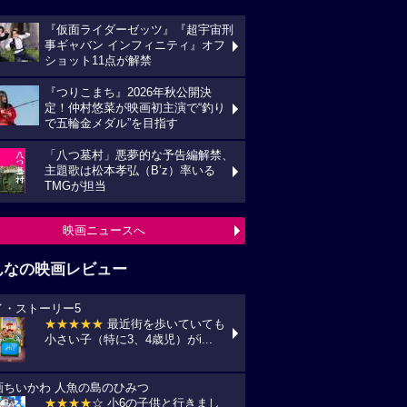
『仮面ライダーゼッツ』『超宇宙刑
事ギャバン インフィニティ』オフ
ショット11点が解禁
『つりこまち』2026年秋公開決
定！仲村悠菜が映画初主演で“釣り
で五輪金メダル”を目指す
「八つ墓村」悪夢的な予告編解禁、
主題歌は松本孝弘（B’z）率いる
TMGが担当
映画ニュースへ
んなの映画レビュー
イ・ストーリー5
★★★★★
最近街を歩いていても
小さい子（特に3、4歳児）がi...
画ちいかわ 人魚の島のひみつ
★★★★
☆ 小6の子供と行きまし