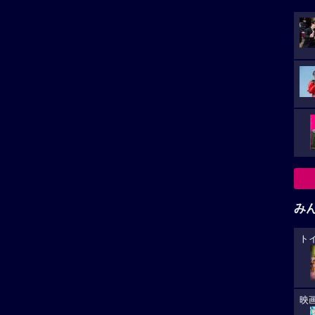
み
ト
映