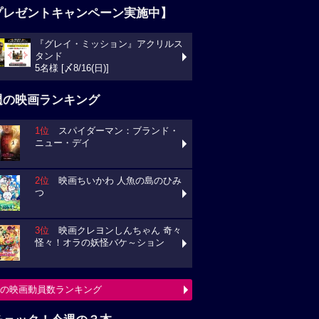
プレゼントキャンペーン実施中】
『グレイ・ミッション』アクリルス
タンド
5名様 [〆8/16(日)]
週の映画ランキング
1位
スパイダーマン：ブランド・
ニュー・デイ
2位
映画ちいかわ 人魚の島のひみ
つ
3位
映画クレヨンしんちゃん 奇々
怪々！オラの妖怪バケ～ション
の映画動員数ランキング