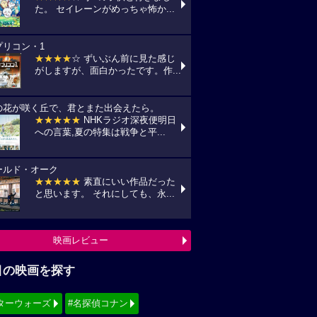
た。 セイレーンがめっちゃ怖か...
プリコン・1
★★★★
☆ ずいぶん前に見た感じ
がしますが、面白かったです。作...
の花が咲く丘で、君とまた出会えたら。
★★★★★
NHKラジオ深夜便明日
への言葉,夏の特集は戦争と平...
ールド・オーク
★★★★★
素直にいい作品だった
と思います。 それにしても、永...
映画レビュー
目の映画を探す
ターウォーズ
#名探偵コナン