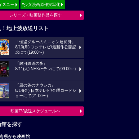
ィズニー
#少女漫画原作実写化
シリーズ・映画祭作品を探す
見！地上波放送リスト
『怪盗グルーのミニオン超変身』
8/10(月) フジテレビ/最新作公開記
念にて(19:00〜)
『銀河鉄道の夜』
8/11(火) NHK/Eテレにて(09:00～)
『風の谷のナウシカ』
8/14(金) 日本テレビ/金曜ロードシ
ョーにて(21:00〜)
映画TV放送スケジュールへ
画館を探す
府県から映画館