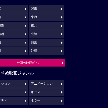
京
関東
西
東海
海道
東北
信越
北陸
国
四国
州
沖縄
全国の映画館へ
すすめ映画ジャンル
クション
アニメーション
キッズ
メディ
ホラー