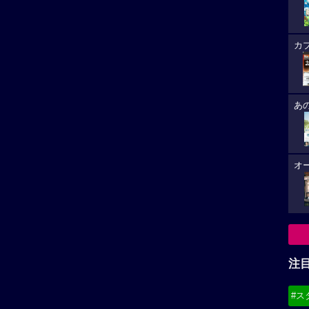
カ
あ
オ
注
#ス