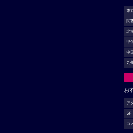
東
関
北
甲
中
九
お
ア
SF
コ