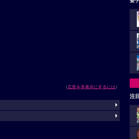
要
（
広告を非表示にするには
）
注