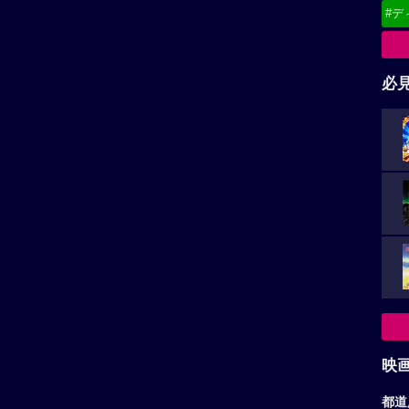
#デ
必
映
都道