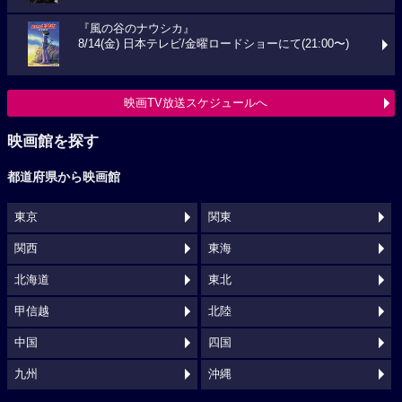
『風の谷のナウシカ』
8/14(金) 日本テレビ/金曜ロードショーにて(21:00〜)
映画TV放送スケジュールへ
映画館を探す
都道府県から映画館
東京
関東
関西
東海
北海道
東北
甲信越
北陸
中国
四国
九州
沖縄