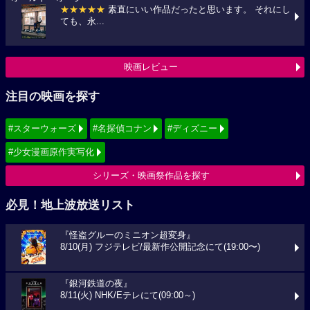
★★★★★
素直にいい作品だったと思います。 それにし
ても、永...
映画レビュー
注目の映画を探す
#スターウォーズ
#名探偵コナン
#ディズニー
#少女漫画原作実写化
シリーズ・映画祭作品を探す
必見！地上波放送リスト
『怪盗グルーのミニオン超変身』
8/10(月) フジテレビ/最新作公開記念にて(19:00〜)
『銀河鉄道の夜』
8/11(火) NHK/Eテレにて(09:00～)