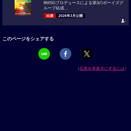
BMSGプロデュースによる第3のボーイズグ
ループ結成...
出演
2026年3月公開
-
このページをシェアする
（
広告を非表示にするには
）