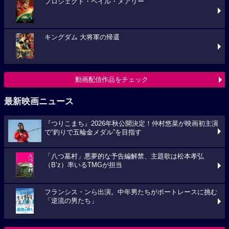
プロジェクト・ヘイル・メアリー
キングダム 大将軍の帰還
動画配信作品をチェック
最新映画ニュース
『つりこまち』2026年秋公開決定！仲村悠菜が映画初主演
で“釣りで五輪金メダル”を目指す
「八つ墓村」悪夢的な予告編解禁、主題歌は松本孝弘
（B’z）率いるTMGが担当
フランシス・ンら出演。中年男たちがボートレースに挑む
「逆流の男たち」