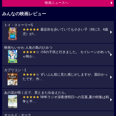
映画ニュースへ
みんなの映画レビュー
トイ・ストーリー5
★★★★★
最近街を歩いていても小さい子（特に3、4歳
児）がi...
映画ちいかわ 人魚の島のひみつ
★★★★
☆ 小6の子供と行きました。 セイレーンがめっち
ゃ怖か...
カプリコン・1
★★★★
☆ ずいぶん前に見た感じがしますが、面白かっ
たです。作...
あの花が咲く丘で、君とまた出会えたら。
★★★★★
NHKラジオ深夜便明日への言葉,夏の特集は戦
争と平...
オールド・オーク