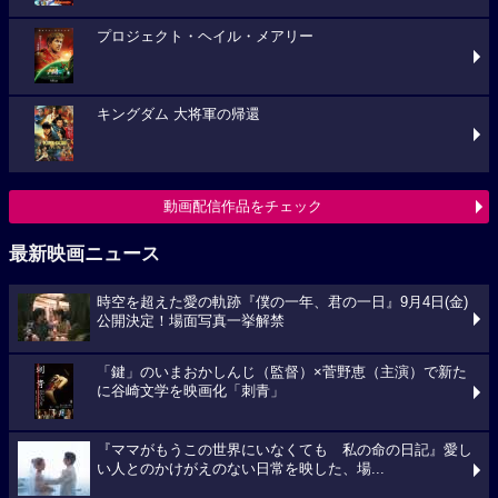
プロジェクト・ヘイル・メアリー
キングダム 大将軍の帰還
動画配信作品をチェック
最新映画ニュース
時空を超えた愛の軌跡『僕の一年、君の一日』9月4日(金)
公開決定！場面写真一挙解禁
「鍵」のいまおかしんじ（監督）×菅野恵（主演）で新た
に谷崎文学を映画化「刺青」
『ママがもうこの世界にいなくても 私の命の日記』愛し
い人とのかけがえのない日常を映した、場...