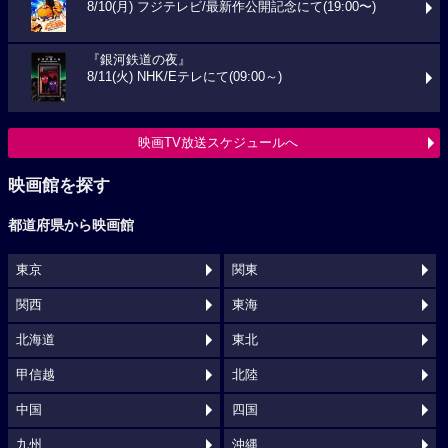
8/10(月) フジテレビ/最新作公開記念にて(19:00〜)
『銀河鉄道の夜』
8/11(火) NHK/Eテレにて(09:00～)
映画TV放送スケジュールへ
映画館を探す
都道府県から映画館
東京
関東
関西
東海
北海道
東北
甲信越
北陸
中国
四国
九州
沖縄