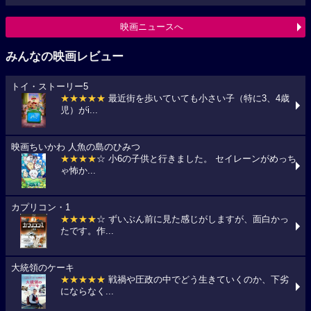
映画ニュースへ
みんなの映画レビュー
トイ・ストーリー5
★★★★★
最近街を歩いていても小さい子（特に3、4歳
児）がi...
映画ちいかわ 人魚の島のひみつ
★★★★
☆ 小6の子供と行きました。 セイレーンがめっち
ゃ怖か...
カプリコン・1
★★★★
☆ ずいぶん前に見た感じがしますが、面白かっ
たです。作...
大統領のケーキ
★★★★★
戦禍や圧政の中でどう生きていくのか、下劣
にならなく...