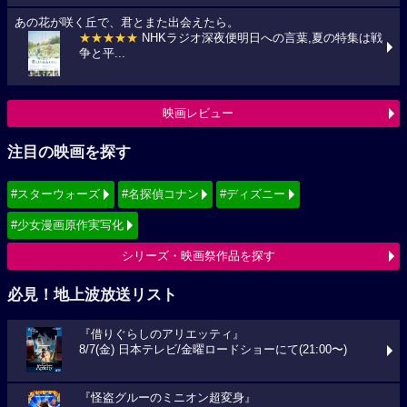
あの花が咲く丘で、君とまた出会えたら。
★★★★★
NHKラジオ深夜便明日への言葉,夏の特集は戦
争と平...
映画レビュー
注目の映画を探す
#スターウォーズ
#名探偵コナン
#ディズニー
#少女漫画原作実写化
シリーズ・映画祭作品を探す
必見！地上波放送リスト
『借りぐらしのアリエッティ』
8/7(金) 日本テレビ/金曜ロードショーにて(21:00〜)
『怪盗グルーのミニオン超変身』